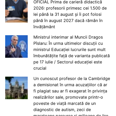
OFICIAL Prima de carieră didactică
2026: profesorii primesc cei 1.500 de
lei până la 31 august și îi pot folosi
până în august 2027 dacă rămân în
învățământ
Ministrul interimar al Muncii Dragos
Pîslaru: În urma ultimelor discuții cu
ministrul Educației lucrurile sunt mult
îmbunătățite față de varianta publicată
pe 17 iulie / Sectorul educației este
crucial
Un cunoscut profesor de la Cambridge
a demisionat în urma acuzațiilor că ar
fi plagiat sau ar fi exagerat în privința
realizărilor sale, promovate printr-o
poveste de viață marcată de un
diagnostic de autism, zeci de
maratoane parcurse și milioane de lire