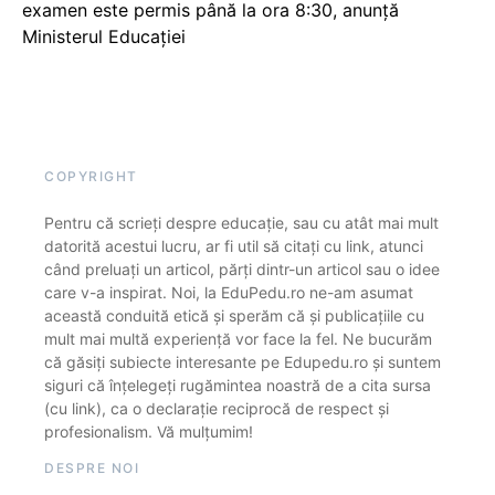
examen este permis până la ora 8:30, anunță
Ministerul Educației
COPYRIGHT
Pentru că scrieți despre educație, sau cu atât mai mult
datorită acestui lucru, ar fi util să citați cu link, atunci
când preluați un articol, părți dintr-un articol sau o idee
care v-a inspirat. Noi, la EduPedu.ro ne-am asumat
această conduită etică și sperăm că și publicațiile cu
mult mai multă experiență vor face la fel. Ne bucurăm
că găsiți subiecte interesante pe Edupedu.ro și suntem
siguri că înțelegeți rugămintea noastră de a cita sursa
(cu link), ca o declarație reciprocă de respect și
profesionalism. Vă mulțumim!
DESPRE NOI