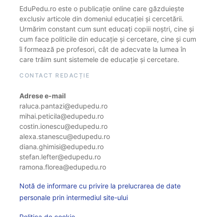
EduPedu.ro este o publicație online care găzduiește
exclusiv articole din domeniul educației și cercetării.
Urmărim constant cum sunt educați copiii noștri, cine și
cum face politicile din educație și cercetare, cine și cum
îi formează pe profesori, cât de adecvate la lumea în
care trăim sunt sistemele de educație și cercetare.
CONTACT REDACȚIE
Adrese e-mail
raluca.pantazi@edupedu.ro
mihai.peticila@edupedu.ro
costin.ionescu@edupedu.ro
alexa.stanescu@edupedu.ro
diana.ghimisi@edupedu.ro
stefan.lefter@edupedu.ro
ramona.florea@edupedu.ro
Notă de informare cu privire la prelucrarea de date
personale prin intermediul site-ului
Politica de cookie