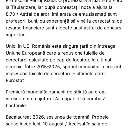
Profesorul Petruț Rizea: O profesoară a luat nota 4.90
la Titularizare, iar după contestații nota a ajuns la
8.70 / Astfel de erori îmi arată ce entuziasmați sunt
profesorii buni, cu experiență să vină la corectat și ce
resurse financiare sunt alocate unui astfel de concurs
important
Unici în UE: România este singura țară din întreaga
Uniune Europeană care a redus cheltuielile de
cercetare, calculate pe cap de locuitor, în ultimul
deceniu. Între 2015-2025, spațiul comunitar a crescut
masiv cheltuielile de cercetare – ultimele date
Eurostat
Premieră mondială: oamenii de știință au creat
virusuri noi cu ajutorul AI, capabili să combată
bacteriile
Bacalaureat 2026, sesiunea de toamnă. Probele
scrise încep luni, 10 august / Accesul în sala de