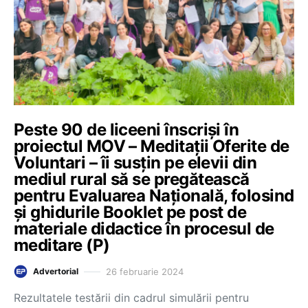
Peste 90 de liceeni înscriși în
proiectul MOV – Meditații Oferite de
Voluntari – îi susțin pe elevii din
mediul rural să se pregătească
pentru Evaluarea Națională, folosind
și ghidurile Booklet pe post de
materiale didactice în procesul de
meditare (P)
26 februarie 2024
Advertorial
Rezultatele testării din cadrul simulării pentru