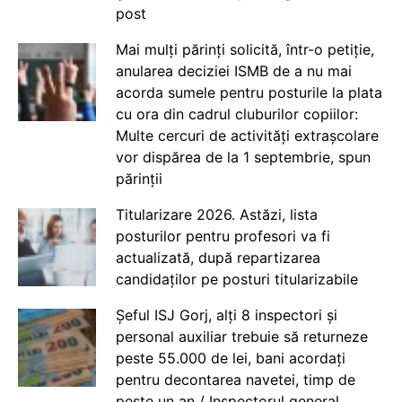
post
Mai mulți părinți solicită, într-o petiție,
anularea deciziei ISMB de a nu mai
acorda sumele pentru posturile la plata
cu ora din cadrul cluburilor copiilor:
Multe cercuri de activități extrașcolare
vor dispărea de la 1 septembrie, spun
părinții
Titularizare 2026. Astăzi, lista
posturilor pentru profesori va fi
actualizată, după repartizarea
candidaților pe posturi titularizabile
Șeful ISJ Gorj, alți 8 inspectori și
personal auxiliar trebuie să returneze
peste 55.000 de lei, bani acordați
pentru decontarea navetei, timp de
peste un an / Inspectorul general,