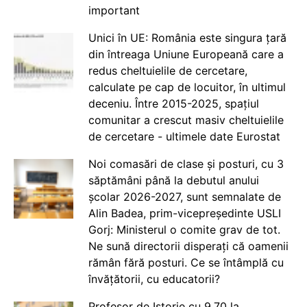
important
Unici în UE: România este singura țară
din întreaga Uniune Europeană care a
redus cheltuielile de cercetare,
calculate pe cap de locuitor, în ultimul
deceniu. Între 2015-2025, spațiul
comunitar a crescut masiv cheltuielile
de cercetare - ultimele date Eurostat
Noi comasări de clase și posturi, cu 3
săptămâni până la debutul anului
școlar 2026-2027, sunt semnalate de
Alin Badea, prim-vicepreședinte USLI
Gorj: Ministerul o comite grav de tot.
Ne sună directorii disperați că oamenii
rămân fără posturi. Ce se întâmplă cu
învățătorii, cu educatorii?
Profesor de Istorie cu 9.70 la