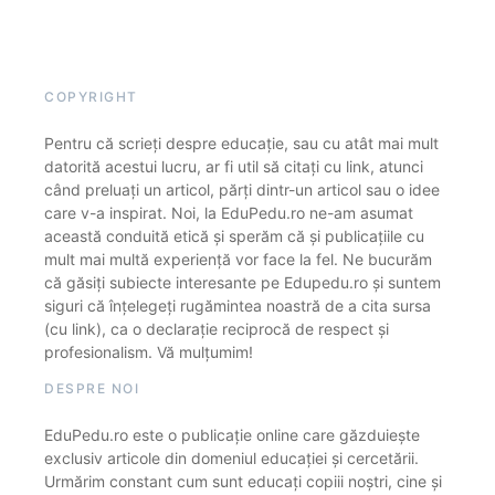
COPYRIGHT
Pentru că scrieți despre educație, sau cu atât mai mult
datorită acestui lucru, ar fi util să citați cu link, atunci
când preluați un articol, părți dintr-un articol sau o idee
care v-a inspirat. Noi, la EduPedu.ro ne-am asumat
această conduită etică și sperăm că și publicațiile cu
mult mai multă experiență vor face la fel. Ne bucurăm
că găsiți subiecte interesante pe Edupedu.ro și suntem
siguri că înțelegeți rugămintea noastră de a cita sursa
(cu link), ca o declarație reciprocă de respect și
profesionalism. Vă mulțumim!
DESPRE NOI
EduPedu.ro este o publicație online care găzduiește
exclusiv articole din domeniul educației și cercetării.
Urmărim constant cum sunt educați copiii noștri, cine și