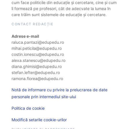
cum face politicile din educație și cercetare, cine și cum
îi formează pe profesori, cât de adecvate la lumea în
care trăim sunt sistemele de educație și cercetare.
CONTACT REDACȚIE
Adrese e-mail
raluca.pantazi@edupedu.ro
mihai.peticila@edupedu.ro
costin.ionescu@edupedu.ro
alexa.stanescu@edupedu.ro
diana.ghimisi@edupedu.ro
stefan.lefter@edupedu.ro
ramona.florea@edupedu.ro
Notă de informare cu privire la prelucrarea de date
personale prin intermediul site-ului
Politica de cookie
Modifică setarile cookie-urilor