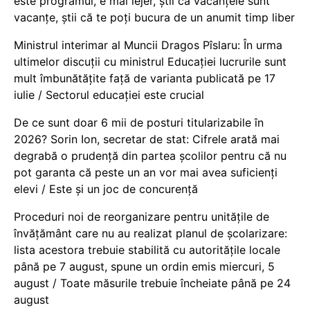
este programul, e mai lejer, știi că vacanțele sunt
vacanţe, știi că te poți bucura de un anumit timp liber
Ministrul interimar al Muncii Dragos Pîslaru: În urma
ultimelor discuții cu ministrul Educației lucrurile sunt
mult îmbunătățite față de varianta publicată pe 17
iulie / Sectorul educației este crucial
De ce sunt doar 6 mii de posturi titularizabile în
2026? Sorin Ion, secretar de stat: Cifrele arată mai
degrabă o prudență din partea școlilor pentru că nu
pot garanta că peste un an vor mai avea suficienți
elevi / Este și un joc de concurență
Proceduri noi de reorganizare pentru unitățile de
învățământ care nu au realizat planul de școlarizare:
lista acestora trebuie stabilită cu autoritățile locale
până pe 7 august, spune un ordin emis miercuri, 5
august / Toate măsurile trebuie încheiate până pe 24
august