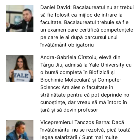
Daniel David: Bacalaureatul nu ar trebui
să fie folosit ca mijloc de intrare la
facultate. Bacalaureatul trebuie să fie
un examen care certifică competențele
pe care le ai după parcursul unui
învățământ obligatoriu
Andra-Gabriela Cîrstoiu, elevă din
Târgu Jiu, admisă la Yale University cu
o bursă completă în Biofizică și
Biochimie Moleculară și Computer
Science: Am ales o facultate în
străinătate pentru că pot deprinde noi
cunoștințe, dar vreau să mă întorc în
țară și să devin profesor
Vicepremierul Tanczos Barna: Dacă
învățământul nu se rezolvă, pică toată
legea salarizării / Sunt mai multe