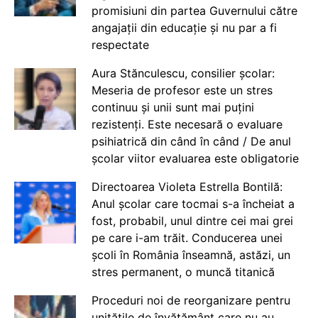
promisiuni din partea Guvernului către
angajații din educație și nu par a fi
respectate
Aura Stănculescu, consilier școlar:
Meseria de profesor este un stres
continuu și unii sunt mai puțini
rezistenți. Este necesară o evaluare
psihiatrică din când în când / De anul
școlar viitor evaluarea este obligatorie
Directoarea Violeta Estrella Bontilă:
Anul școlar care tocmai s-a încheiat a
fost, probabil, unul dintre cei mai grei
pe care i-am trăit. Conducerea unei
școli în România înseamnă, astăzi, un
stres permanent, o muncă titanică
Proceduri noi de reorganizare pentru
unitățile de învățământ care nu au