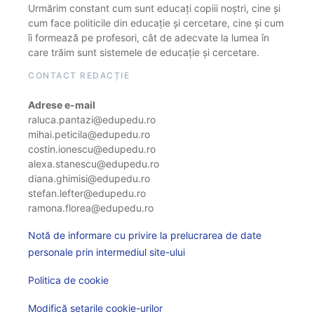
Urmărim constant cum sunt educați copiii noștri, cine și
cum face politicile din educație și cercetare, cine și cum
îi formează pe profesori, cât de adecvate la lumea în
care trăim sunt sistemele de educație și cercetare.
CONTACT REDACȚIE
Adrese e-mail
raluca.pantazi@edupedu.ro
mihai.peticila@edupedu.ro
costin.ionescu@edupedu.ro
alexa.stanescu@edupedu.ro
diana.ghimisi@edupedu.ro
stefan.lefter@edupedu.ro
ramona.florea@edupedu.ro
Notă de informare cu privire la prelucrarea de date
personale prin intermediul site-ului
Politica de cookie
Modifică setarile cookie-urilor