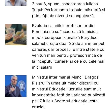
2 sau 3, spune inspectoarea Iuliana
Țugui: Performanța trebuie măsurată și
prin câți absolvenți se angajează
Evoluția salariilor profesorilor din
România nu se încadrează în niciun
model european - analiză Eurydice:
salariul crește doar 25 de ani în timpul
carierei, dar procesul e între statele cu
venituri mari pentru profesori încă de
la începutul carierei și cele cu cele mai
mici salarii
Ministrul interimar al Muncii Dragos
Pîslaru: În urma ultimelor discuții cu
ministrul Educației lucrurile sunt mult
îmbunătățite față de varianta publicată
pe 17 iulie / Sectorul educației este
crucial