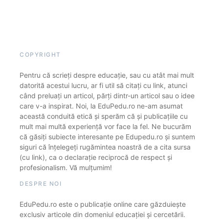
COPYRIGHT
Pentru că scrieți despre educație, sau cu atât mai mult
datorită acestui lucru, ar fi util să citați cu link, atunci
când preluați un articol, părți dintr-un articol sau o idee
care v-a inspirat. Noi, la EduPedu.ro ne-am asumat
această conduită etică și sperăm că și publicațiile cu
mult mai multă experiență vor face la fel. Ne bucurăm
că găsiți subiecte interesante pe Edupedu.ro și suntem
siguri că înțelegeți rugămintea noastră de a cita sursa
(cu link), ca o declarație reciprocă de respect și
profesionalism. Vă mulțumim!
DESPRE NOI
EduPedu.ro este o publicație online care găzduiește
exclusiv articole din domeniul educației și cercetării.