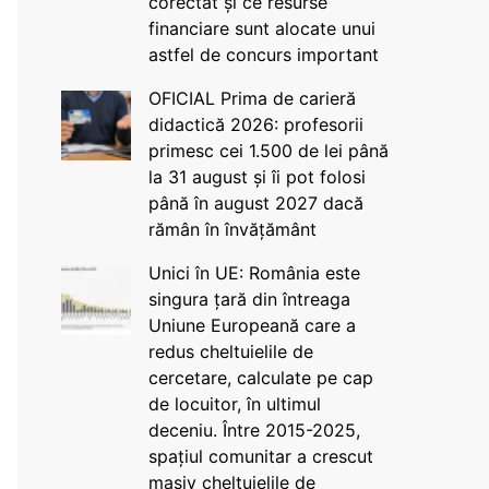
corectat și ce resurse
financiare sunt alocate unui
astfel de concurs important
OFICIAL Prima de carieră
didactică 2026: profesorii
primesc cei 1.500 de lei până
la 31 august și îi pot folosi
până în august 2027 dacă
rămân în învățământ
Unici în UE: România este
singura țară din întreaga
Uniune Europeană care a
redus cheltuielile de
cercetare, calculate pe cap
de locuitor, în ultimul
deceniu. Între 2015-2025,
spațiul comunitar a crescut
masiv cheltuielile de