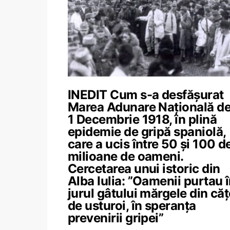
INEDIT Cum s-a desfășurat
Marea Adunare Națională de
1 Decembrie 1918, în plină
epidemie de gripă spaniolă,
care a ucis între 50 și 100 d
milioane de oameni.
Cercetarea unui istoric din
Alba Iulia: ”Oamenii purtau 
jurul gâtului mărgele din căț
de usturoi, în speranța
prevenirii gripei”