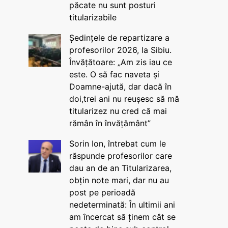
păcate nu sunt posturi
titularizabile
Ședințele de repartizare a
profesorilor 2026, la Sibiu.
Învățătoare: „Am zis iau ce
este. O să fac naveta și
Doamne-ajută, dar dacă în
doi,trei ani nu reușesc să mă
titularizez nu cred că mai
rămân în învățământ”
Sorin Ion, întrebat cum le
răspunde profesorilor care
dau an de an Titularizarea,
obțin note mari, dar nu au
post pe perioadă
nedeterminată: În ultimii ani
am încercat să ținem cât se