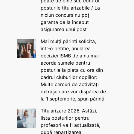
poate de bine sub control
posturile titularizabile / La
niciun concurs nu poți
garanta de la început
asigurarea unui post
Mai mulți părinți solicită,
într-o petiție, anularea
deciziei ISMB de a nu mai
acorda sumele pentru
posturile la plata cu ora din
cadrul cluburilor copiilor:
Multe cercuri de activități
extrașcolare vor dispărea de
la 1 septembrie, spun părinții
Titularizare 2026. Astăzi,
lista posturilor pentru
profesori va fi actualizată,
după repartizarea