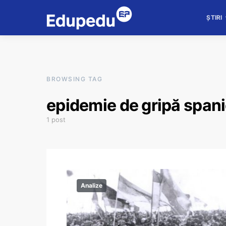
ȘTIRI
BROWSING TAG
epidemie de gripă spani
1 post
Analize