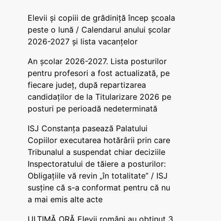
Elevii și copiii de grădiniță încep școala
peste o lună / Calendarul anului școlar
2026-2027 și lista vacanțelor
An școlar 2026-2027. Lista posturilor
pentru profesori a fost actualizată, pe
fiecare județ, după repartizarea
candidaților de la Titularizare 2026 pe
posturi pe perioadă nedeterminată
ISJ Constanța pasează Palatului
Copiilor executarea hotărârii prin care
Tribunalul a suspendat chiar deciziile
Inspectoratului de tăiere a posturilor:
Obligațiile vă revin „în totalitate” / ISJ
susține că s-a conformat pentru că nu
a mai emis alte acte
ULTIMĂ ORĂ Elevii români au obținut 3