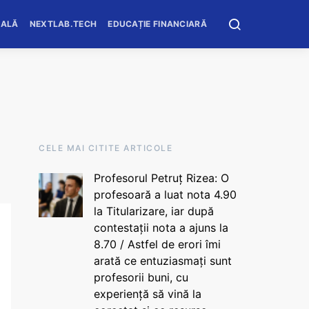
OALĂ
NEXTLAB.TECH
EDUCAȚIE FINANCIARĂ
CELE MAI CITITE ARTICOLE
Profesorul Petruț Rizea: O
profesoară a luat nota 4.90
la Titularizare, iar după
contestații nota a ajuns la
8.70 / Astfel de erori îmi
arată ce entuziasmați sunt
profesorii buni, cu
experiență să vină la