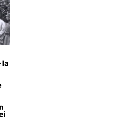
 la
e
în
ei