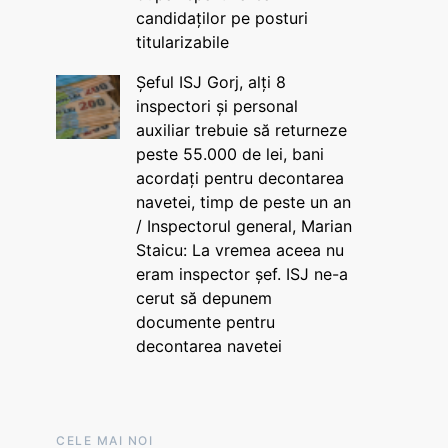
candidaților pe posturi
titularizabile
Șeful ISJ Gorj, alți 8
inspectori și personal
auxiliar trebuie să returneze
peste 55.000 de lei, bani
acordați pentru decontarea
navetei, timp de peste un an
/ Inspectorul general, Marian
Staicu: La vremea aceea nu
eram inspector șef. ISJ ne-a
cerut să depunem
documente pentru
decontarea navetei
CELE MAI NOI