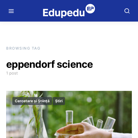
BROWSING TAG
eppendorf science
1 post
Cercetare și Știință
Știri