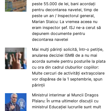
peste 55.000 de lei, bani acordați
pentru decontarea navetei, timp de
peste un an / Inspectorul general,
Marian Staicu: La vremea aceea nu
eram inspector șef. ISJ ne-a cerut să
depunem documente pentru
decontarea navetei
Mai mulți părinți solicită, într-o petiție,
anularea deciziei ISMB de a nu mai
acorda sumele pentru posturile la plata
cu ora din cadrul cluburilor copiilor:
Multe cercuri de activități extrașcolare
vor dispărea de la 1 septembrie, spun
părinții
Ministrul interimar al Muncii Dragos
Pîslaru: În urma ultimelor discuții cu
ministrul Educației lucrurile sunt mult