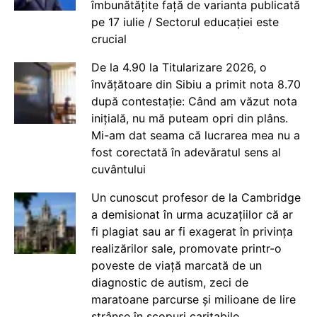
îmbunătățite față de varianta publicată
pe 17 iulie / Sectorul educației este
crucial
De la 4.90 la Titularizare 2026, o
învățătoare din Sibiu a primit nota 8.70
după contestație: Când am văzut nota
inițială, nu mă puteam opri din plâns.
Mi-am dat seama că lucrarea mea nu a
fost corectată în adevăratul sens al
cuvântului
Un cunoscut profesor de la Cambridge
a demisionat în urma acuzațiilor că ar
fi plagiat sau ar fi exagerat în privința
realizărilor sale, promovate printr-o
poveste de viață marcată de un
diagnostic de autism, zeci de
maratoane parcurse și milioane de lire
strânse în scopuri caritabile