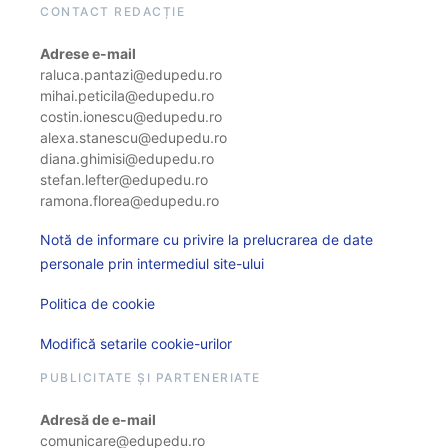
CONTACT REDACȚIE
Adrese e-mail
raluca.pantazi@edupedu.ro
mihai.peticila@edupedu.ro
costin.ionescu@edupedu.ro
alexa.stanescu@edupedu.ro
diana.ghimisi@edupedu.ro
stefan.lefter@edupedu.ro
ramona.florea@edupedu.ro
Notă de informare cu privire la prelucrarea de date
personale prin intermediul site-ului
Politica de cookie
Modifică setarile cookie-urilor
PUBLICITATE ȘI PARTENERIATE
Adresă de e-mail
comunicare@edupedu.ro