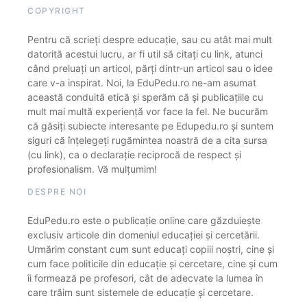
COPYRIGHT
Pentru că scrieți despre educație, sau cu atât mai mult
datorită acestui lucru, ar fi util să citați cu link, atunci
când preluați un articol, părți dintr-un articol sau o idee
care v-a inspirat. Noi, la EduPedu.ro ne-am asumat
această conduită etică și sperăm că și publicațiile cu
mult mai multă experiență vor face la fel. Ne bucurăm
că găsiți subiecte interesante pe Edupedu.ro și suntem
siguri că înțelegeți rugămintea noastră de a cita sursa
(cu link), ca o declarație reciprocă de respect și
profesionalism. Vă mulțumim!
DESPRE NOI
EduPedu.ro este o publicație online care găzduiește
exclusiv articole din domeniul educației și cercetării.
Urmărim constant cum sunt educați copiii noștri, cine și
cum face politicile din educație și cercetare, cine și cum
îi formează pe profesori, cât de adecvate la lumea în
care trăim sunt sistemele de educație și cercetare.