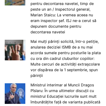
pentru decontarea navetei, timp de
peste un an / Inspectorul general,
Marian Staicu: La vremea aceea nu
eram inspector șef. ISJ ne-a cerut să
depunem documente pentru
decontarea navetei
Mai mulți părinți solicită, într-o petiție,
anularea deciziei ISMB de a nu mai
acorda sumele pentru posturile la plata
cu ora din cadrul cluburilor copiilor:
Multe cercuri de activități extrașcolare
vor dispărea de la 1 septembrie, spun
părinții
Ministrul interimar al Muncii Dragos
Pîslaru: În urma ultimelor discuții cu
ministrul Educației lucrurile sunt mult
îmbunătățite față de varianta publicată