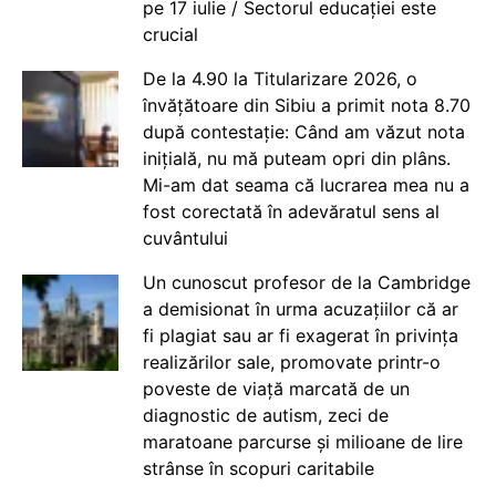
pe 17 iulie / Sectorul educației este
crucial
De la 4.90 la Titularizare 2026, o
învățătoare din Sibiu a primit nota 8.70
după contestație: Când am văzut nota
inițială, nu mă puteam opri din plâns.
Mi-am dat seama că lucrarea mea nu a
fost corectată în adevăratul sens al
cuvântului
Un cunoscut profesor de la Cambridge
a demisionat în urma acuzațiilor că ar
fi plagiat sau ar fi exagerat în privința
realizărilor sale, promovate printr-o
poveste de viață marcată de un
diagnostic de autism, zeci de
maratoane parcurse și milioane de lire
strânse în scopuri caritabile