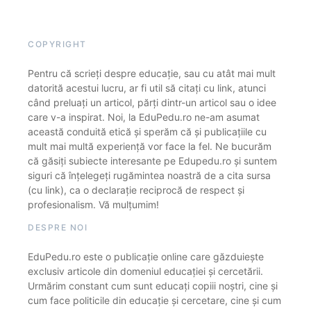
COPYRIGHT
Pentru că scrieți despre educație, sau cu atât mai mult
datorită acestui lucru, ar fi util să citați cu link, atunci
când preluați un articol, părți dintr-un articol sau o idee
care v-a inspirat. Noi, la EduPedu.ro ne-am asumat
această conduită etică și sperăm că și publicațiile cu
mult mai multă experiență vor face la fel. Ne bucurăm
că găsiți subiecte interesante pe Edupedu.ro și suntem
siguri că înțelegeți rugămintea noastră de a cita sursa
(cu link), ca o declarație reciprocă de respect și
profesionalism. Vă mulțumim!
DESPRE NOI
EduPedu.ro este o publicație online care găzduiește
exclusiv articole din domeniul educației și cercetării.
Urmărim constant cum sunt educați copiii noștri, cine și
cum face politicile din educație și cercetare, cine și cum