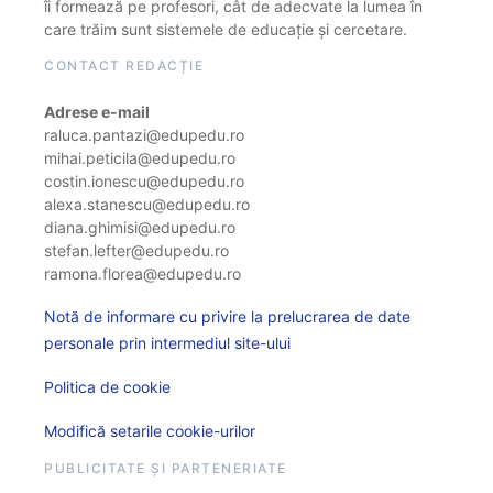
îi formează pe profesori, cât de adecvate la lumea în
care trăim sunt sistemele de educație și cercetare.
CONTACT REDACȚIE
Adrese e-mail
raluca.pantazi@edupedu.ro
mihai.peticila@edupedu.ro
costin.ionescu@edupedu.ro
alexa.stanescu@edupedu.ro
diana.ghimisi@edupedu.ro
stefan.lefter@edupedu.ro
ramona.florea@edupedu.ro
Notă de informare cu privire la prelucrarea de date
personale prin intermediul site-ului
Politica de cookie
Modifică setarile cookie-urilor
PUBLICITATE ȘI PARTENERIATE