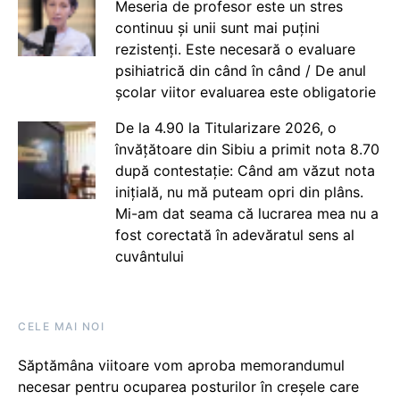
Meseria de profesor este un stres
continuu și unii sunt mai puțini
rezistenți. Este necesară o evaluare
psihiatrică din când în când / De anul
școlar viitor evaluarea este obligatorie
De la 4.90 la Titularizare 2026, o
învățătoare din Sibiu a primit nota 8.70
după contestație: Când am văzut nota
inițială, nu mă puteam opri din plâns.
Mi-am dat seama că lucrarea mea nu a
fost corectată în adevăratul sens al
cuvântului
CELE MAI NOI
Săptămâna viitoare vom aproba memorandumul
necesar pentru ocuparea posturilor în creșele care