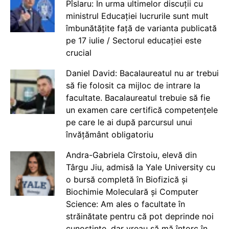
Pîslaru: În urma ultimelor discuții cu
ministrul Educației lucrurile sunt mult
îmbunătățite față de varianta publicată
pe 17 iulie / Sectorul educației este
crucial
Daniel David: Bacalaureatul nu ar trebui
să fie folosit ca mijloc de intrare la
facultate. Bacalaureatul trebuie să fie
un examen care certifică competențele
pe care le ai după parcursul unui
învățământ obligatoriu
Andra-Gabriela Cîrstoiu, elevă din
Târgu Jiu, admisă la Yale University cu
o bursă completă în Biofizică și
Biochimie Moleculară și Computer
Science: Am ales o facultate în
străinătate pentru că pot deprinde noi
cunoștințe, dar vreau să mă întorc în