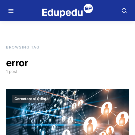
BROWSING TAG
error
1 post
Cercetare și Știință