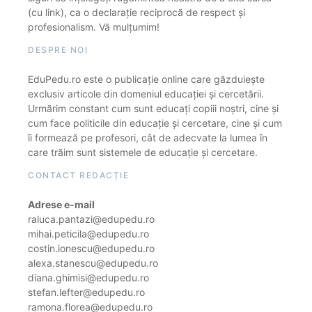
(cu link), ca o declarație reciprocă de respect și
profesionalism. Vă mulțumim!
DESPRE NOI
EduPedu.ro este o publicație online care găzduiește
exclusiv articole din domeniul educației și cercetării.
Urmărim constant cum sunt educați copiii noștri, cine și
cum face politicile din educație și cercetare, cine și cum
îi formează pe profesori, cât de adecvate la lumea în
care trăim sunt sistemele de educație și cercetare.
CONTACT REDACȚIE
Adrese e-mail
raluca.pantazi@edupedu.ro
mihai.peticila@edupedu.ro
costin.ionescu@edupedu.ro
alexa.stanescu@edupedu.ro
diana.ghimisi@edupedu.ro
stefan.lefter@edupedu.ro
ramona.florea@edupedu.ro