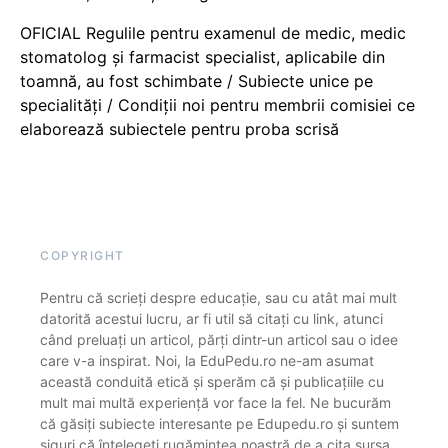
OFICIAL Regulile pentru examenul de medic, medic
stomatolog și farmacist specialist, aplicabile din
toamnă, au fost schimbate / Subiecte unice pe
specialități / Condiții noi pentru membrii comisiei ce
elaborează subiectele pentru proba scrisă
COPYRIGHT
Pentru că scrieți despre educație, sau cu atât mai mult
datorită acestui lucru, ar fi util să citați cu link, atunci
când preluați un articol, părți dintr-un articol sau o idee
care v-a inspirat. Noi, la EduPedu.ro ne-am asumat
această conduită etică și sperăm că și publicațiile cu
mult mai multă experiență vor face la fel. Ne bucurăm
că găsiți subiecte interesante pe Edupedu.ro și suntem
siguri că înțelegeți rugămintea noastră de a cita sursa