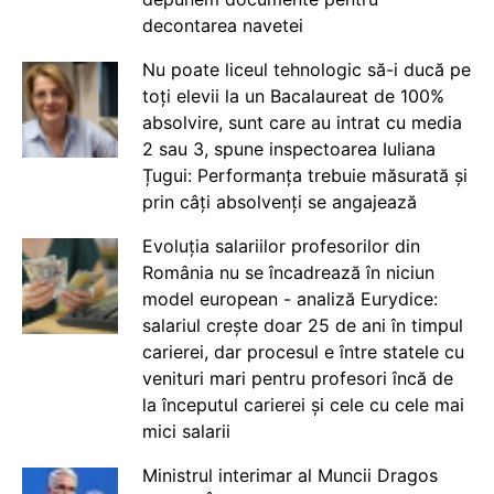
decontarea navetei
Nu poate liceul tehnologic să-i ducă pe
toți elevii la un Bacalaureat de 100%
absolvire, sunt care au intrat cu media
2 sau 3, spune inspectoarea Iuliana
Țugui: Performanța trebuie măsurată și
prin câți absolvenți se angajează
Evoluția salariilor profesorilor din
România nu se încadrează în niciun
model european - analiză Eurydice:
salariul crește doar 25 de ani în timpul
carierei, dar procesul e între statele cu
venituri mari pentru profesori încă de
la începutul carierei și cele cu cele mai
mici salarii
Ministrul interimar al Muncii Dragos