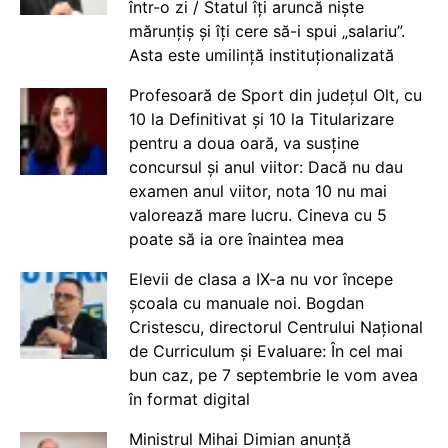
într-o zi / Statul îți aruncă niște
mărunțiș și îți cere să-i spui „salariu”.
Asta este umilință instituționalizată
Profesoară de Sport din județul Olt, cu
10 la Definitivat și 10 la Titularizare
pentru a doua oară, va susține
concursul și anul viitor: Dacă nu dau
examen anul viitor, nota 10 nu mai
valorează mare lucru. Cineva cu 5
poate să ia ore înaintea mea
Elevii de clasa a IX-a nu vor începe
școala cu manuale noi. Bogdan
Cristescu, directorul Centrului Național
de Curriculum și Evaluare: În cel mai
bun caz, pe 7 septembrie le vom avea
în format digital
Ministrul Mihai Dimian anunță