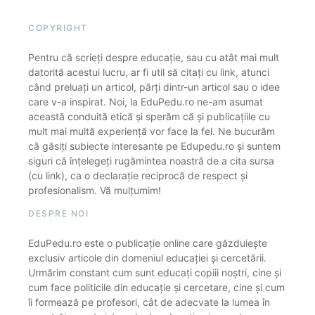
COPYRIGHT
Pentru că scrieți despre educație, sau cu atât mai mult
datorită acestui lucru, ar fi util să citați cu link, atunci
când preluați un articol, părți dintr-un articol sau o idee
care v-a inspirat. Noi, la EduPedu.ro ne-am asumat
această conduită etică și sperăm că și publicațiile cu
mult mai multă experiență vor face la fel. Ne bucurăm
că găsiți subiecte interesante pe Edupedu.ro și suntem
siguri că înțelegeți rugămintea noastră de a cita sursa
(cu link), ca o declarație reciprocă de respect și
profesionalism. Vă mulțumim!
DESPRE NOI
EduPedu.ro este o publicație online care găzduiește
exclusiv articole din domeniul educației și cercetării.
Urmărim constant cum sunt educați copiii noștri, cine și
cum face politicile din educație și cercetare, cine și cum
îi formează pe profesori, cât de adecvate la lumea în