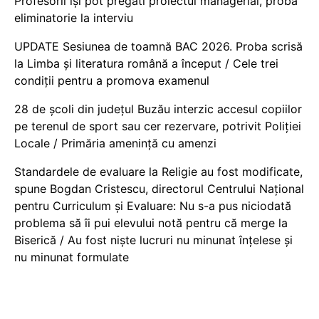
Profesorii își pot pregăti proiectul managerial, probă
eliminatorie la interviu
UPDATE Sesiunea de toamnă BAC 2026. Proba scrisă
la Limba și literatura română a început / Cele trei
condiții pentru a promova examenul
28 de școli din județul Buzău interzic accesul copiilor
pe terenul de sport sau cer rezervare, potrivit Poliției
Locale / Primăria amenință cu amenzi
Standardele de evaluare la Religie au fost modificate,
spune Bogdan Cristescu, directorul Centrului Național
pentru Curriculum și Evaluare: Nu s-a pus niciodată
problema să îi pui elevului notă pentru că merge la
Biserică / Au fost niște lucruri nu minunat înțelese și
nu minunat formulate