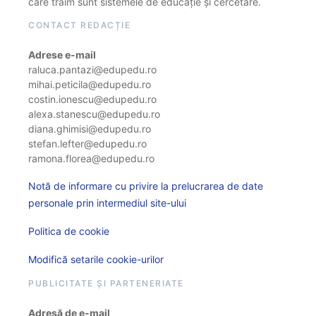
care trăim sunt sistemele de educație și cercetare.
CONTACT REDACȚIE
Adrese e-mail
raluca.pantazi@edupedu.ro
mihai.peticila@edupedu.ro
costin.ionescu@edupedu.ro
alexa.stanescu@edupedu.ro
diana.ghimisi@edupedu.ro
stefan.lefter@edupedu.ro
ramona.florea@edupedu.ro
Notă de informare cu privire la prelucrarea de date
personale prin intermediul site-ului
Politica de cookie
Modifică setarile cookie-urilor
PUBLICITATE ȘI PARTENERIATE
Adresă de e-mail