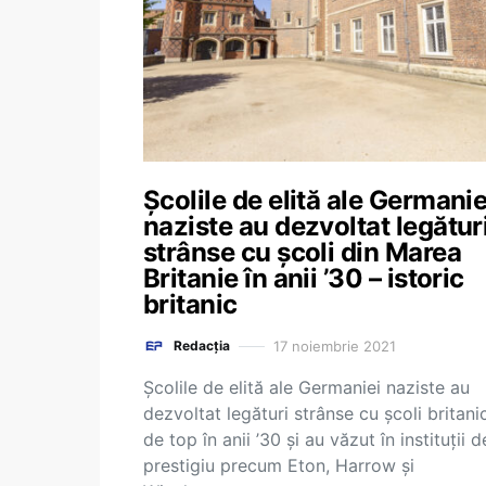
Şcolile de elită ale Germanie
naziste au dezvoltat legătur
strânse cu şcoli din Marea
Britanie în anii ’30 – istoric
britanic
17 noiembrie 2021
Redacția
Şcolile de elită ale Germaniei naziste au
dezvoltat legături strânse cu şcoli britani
de top în anii ’30 şi au văzut în instituţii d
prestigiu precum Eton, Harrow şi