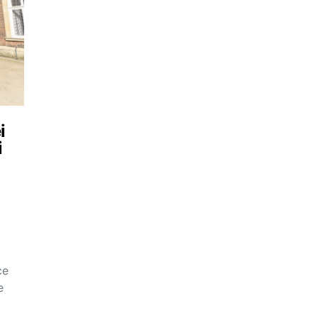
i
i
ce
e