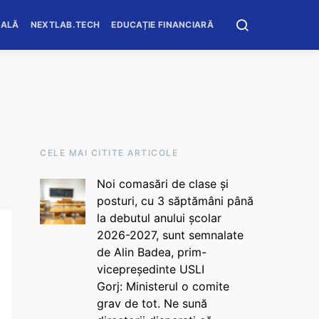
OALĂ
NEXTLAB.TECH
EDUCAȚIE FINANCIARĂ
CELE MAI CITITE ARTICOLE
Noi comasări de clase și
posturi, cu 3 săptămâni până
la debutul anului școlar
2026-2027, sunt semnalate
de Alin Badea, prim-
vicepreședinte USLI
Gorj: Ministerul o comite
grav de tot. Ne sună