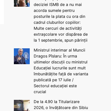
deciziei ISMB de a nu mai
acorda sumele pentru
posturile la plata cu ora din
cadrul cluburilor copiilor:
Multe cercuri de activități
extrașcolare vor dispărea de
la 1 septembrie, spun părinții
Ministrul interimar al Muncii
Dragos Pîslaru: În urma
ultimelor discuții cu ministrul
Educației lucrurile sunt mult
îmbunătățite față de varianta
publicată pe 17 iulie /
Sectorul educației este
crucial
De la 4.90 la Titularizare
2026, o învățătoare din Sibiu