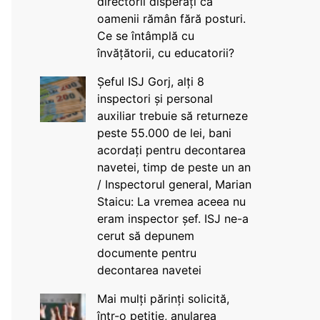
directorii disperați că
oamenii rămân fără posturi.
Ce se întâmplă cu
învățătorii, cu educatorii?
Șeful ISJ Gorj, alți 8
inspectori și personal
auxiliar trebuie să returneze
peste 55.000 de lei, bani
acordați pentru decontarea
navetei, timp de peste un an
/ Inspectorul general, Marian
Staicu: La vremea aceea nu
eram inspector șef. ISJ ne-a
cerut să depunem
documente pentru
decontarea navetei
Mai mulți părinți solicită,
într-o petiție, anularea