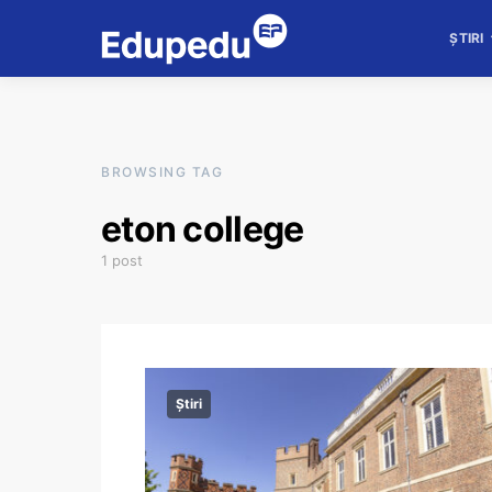
ȘTIRI
BROWSING TAG
eton college
1 post
Știri