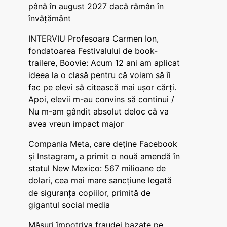
până în august 2027 dacă rămân în
învățământ
INTERVIU Profesoara Carmen Ion,
fondatoarea Festivalului de book-
trailere, Boovie: Acum 12 ani am aplicat
ideea la o clasă pentru că voiam să îi
fac pe elevi să citească mai ușor cărți.
Apoi, elevii m-au convins să continui /
Nu m-am gândit absolut deloc că va
avea vreun impact major
Compania Meta, care deține Facebook
și Instagram, a primit o nouă amendă în
statul New Mexico: 567 milioane de
dolari, cea mai mare sancțiune legată
de siguranța copiilor, primită de
gigantul social media
Măsuri împotriva fraudei bazate pe