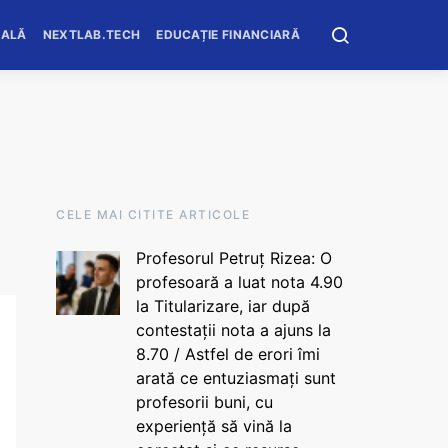
OALĂ
NEXTLAB.TECH
EDUCAȚIE FINANCIARĂ
CELE MAI CITITE ARTICOLE
Profesorul Petruț Rizea: O
profesoară a luat nota 4.90
la Titularizare, iar după
contestații nota a ajuns la
8.70 / Astfel de erori îmi
arată ce entuziasmați sunt
profesorii buni, cu
experiență să vină la