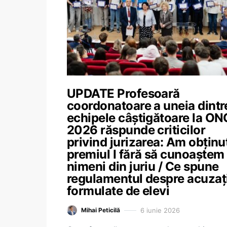
UPDATE Profesoară
coordonatoare a uneia dintr
echipele câștigătoare la O
2026 răspunde criticilor
privind jurizarea: Am obținu
premiul I fără să cunoaștem
nimeni din juriu / Ce spune
regulamentul despre acuzați
formulate de elevi
6 iunie 2026
Mihai Peticilă