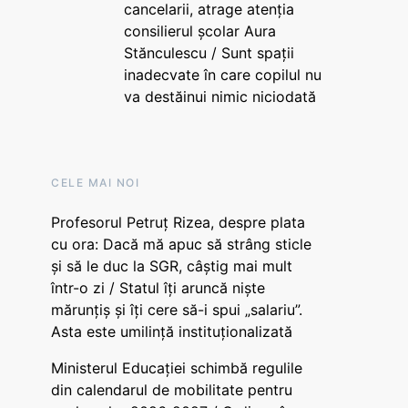
cancelarii, atrage atenția
consilierul școlar Aura
Stănculescu / Sunt spații
inadecvate în care copilul nu
va destăinui nimic niciodată
CELE MAI NOI
Profesorul Petruț Rizea, despre plata
cu ora: Dacă mă apuc să strâng sticle
și să le duc la SGR, câștig mai mult
într-o zi / Statul îți aruncă niște
mărunțiș și îți cere să-i spui „salariu”.
Asta este umilință instituționalizată
Ministerul Educației schimbă regulile
din calendarul de mobilitate pentru