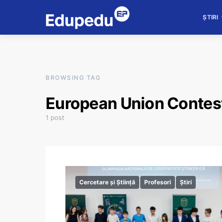
ȘTIRI
BROWSING TAG
European Union Contest
1 post
Cercetare și Știință
Profesori
Știri