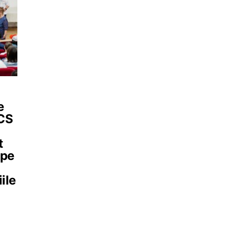
e
NCS
t
 pe
ile