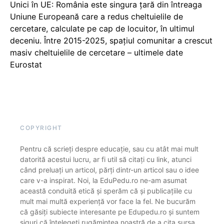
Unici în UE: România este singura țară din întreaga
Uniune Europeană care a redus cheltuielile de
cercetare, calculate pe cap de locuitor, în ultimul
deceniu. Între 2015-2025, spațiul comunitar a crescut
masiv cheltuielile de cercetare – ultimele date
Eurostat
COPYRIGHT
Pentru că scrieți despre educație, sau cu atât mai mult
datorită acestui lucru, ar fi util să citați cu link, atunci
când preluați un articol, părți dintr-un articol sau o idee
care v-a inspirat. Noi, la EduPedu.ro ne-am asumat
această conduită etică și sperăm că și publicațiile cu
mult mai multă experiență vor face la fel. Ne bucurăm
că găsiți subiecte interesante pe Edupedu.ro și suntem
siguri că înțelegeți rugămintea noastră de a cita sursa