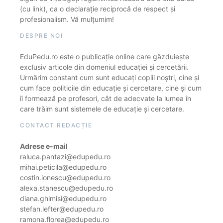
(cu link), ca o declarație reciprocă de respect și
profesionalism. Vă mulțumim!
DESPRE NOI
EduPedu.ro este o publicație online care găzduiește
exclusiv articole din domeniul educației și cercetării.
Urmărim constant cum sunt educați copiii noștri, cine și
cum face politicile din educație și cercetare, cine și cum
îi formează pe profesori, cât de adecvate la lumea în
care trăim sunt sistemele de educație și cercetare.
CONTACT REDACȚIE
Adrese e-mail
raluca.pantazi@edupedu.ro
mihai.peticila@edupedu.ro
costin.ionescu@edupedu.ro
alexa.stanescu@edupedu.ro
diana.ghimisi@edupedu.ro
stefan.lefter@edupedu.ro
ramona.florea@edupedu.ro