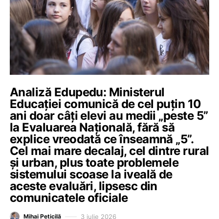
Analiză Edupedu: Ministerul
Educației comunică de cel puțin 10
ani doar câți elevi au medii „peste 5”
la Evaluarea Națională, fără să
explice vreodată ce înseamnă „5”.
Cel mai mare decalaj, cel dintre rural
și urban, plus toate problemele
sistemului scoase la iveală de
aceste evaluări, lipsesc din
comunicatele oficiale
3 iulie 2026
Mihai Peticilă