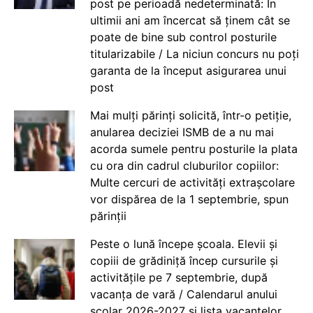
post pe perioadă nedeterminată: În
ultimii ani am încercat să ținem cât se
poate de bine sub control posturile
titularizabile / La niciun concurs nu poți
garanta de la început asigurarea unui
post
Mai mulți părinți solicită, într-o petiție,
anularea deciziei ISMB de a nu mai
acorda sumele pentru posturile la plata
cu ora din cadrul cluburilor copiilor:
Multe cercuri de activități extrașcolare
vor dispărea de la 1 septembrie, spun
părinții
Peste o lună începe școala. Elevii și
copiii de grădiniță încep cursurile și
activitățile pe 7 septembrie, după
vacanța de vară / Calendarul anului
școlar 2026-2027 și lista vacanțelor