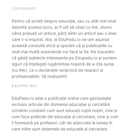
COPYRIGHT
Pentru că scrieți despre educație, sau cu atât mai mult
datorită acestui lucru, ar fi util să citați cu link, atunci
când preluați un articol, părți dintr-un articol sau o idee
care v-a inspirat. Noi, la EduPedu.ro ne-am asumat
această conduită etică și sperăm că și publicațiile cu
mult mai multă experiență vor face la fel. Ne bucurăm
că găsiți subiecte interesante pe Edupedu.ro și suntem
siguri că înțelegeți rugămintea noastră de a cita sursa
(cu link), ca o declarație reciprocă de respect și
profesionalism. Vă mulțumim!
DESPRE NOI
EduPedu.ro este o publicație online care găzduiește
exclusiv articole din domeniul educației și cercetării.
Urmărim constant cum sunt educați copiii noștri, cine și
cum face politicile din educație și cercetare, cine și cum
îi formează pe profesori, cât de adecvate la lumea în
care trăim sunt sistemele de educație și cercetare.