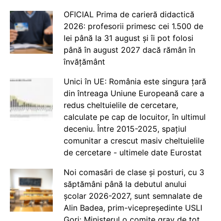
OFICIAL Prima de carieră didactică
2026: profesorii primesc cei 1.500 de
lei până la 31 august și îi pot folosi
până în august 2027 dacă rămân în
învățământ
Unici în UE: România este singura țară
din întreaga Uniune Europeană care a
redus cheltuielile de cercetare,
calculate pe cap de locuitor, în ultimul
deceniu. Între 2015-2025, spațiul
comunitar a crescut masiv cheltuielile
de cercetare - ultimele date Eurostat
Noi comasări de clase și posturi, cu 3
săptămâni până la debutul anului
școlar 2026-2027, sunt semnalate de
Alin Badea, prim-vicepreședinte USLI
Gorj: Ministerul o comite grav de tot.