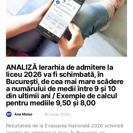
ANALIZĂ Ierarhia de admitere la
liceu 2026 va fi schimbată, în
București, de cea mai mare scădere
a numărului de medii între 9 și 10
din ultimii ani / Exemple de calcul
pentru mediile 9,50 și 8,00
30 iunie 2026
Ana Moise
Rezultatele de la Evaluarea Națională 2026 schimbă
ierarhia de admitere la liceu. În București, se