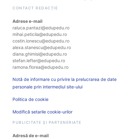
CONTACT REDACȚIE
Adrese e-mail
raluca.pantazi@edupedu.ro
mihai.peticila@edupedu.ro
costin.ionescu@edupedu.ro
alexa.stanescu@edupedu.ro
diana.ghimisi@edupedu.ro
stefan.lefter@edupedu.ro
ramona.florea@edupedu.ro
Notă de informare cu privire la prelucrarea de date
personale prin intermediul site-ului
Politica de cookie
Modifică setarile cookie-urilor
PUBLICITATE ȘI PARTENERIATE
Adresă de e-mail