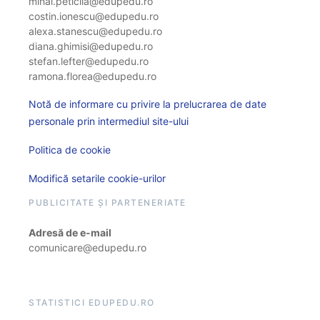
mihai.peticila@edupedu.ro
costin.ionescu@edupedu.ro
alexa.stanescu@edupedu.ro
diana.ghimisi@edupedu.ro
stefan.lefter@edupedu.ro
ramona.florea@edupedu.ro
Notă de informare cu privire la prelucrarea de date
personale prin intermediul site-ului
Politica de cookie
Modifică setarile cookie-urilor
PUBLICITATE ȘI PARTENERIATE
Adresă de e-mail
comunicare@edupedu.ro
STATISTICI EDUPEDU.RO