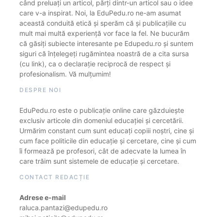
când preluați un articol, părți dintr-un articol sau o idee
care v-a inspirat. Noi, la EduPedu.ro ne-am asumat
această conduită etică și sperăm că și publicațiile cu
mult mai multă experiență vor face la fel. Ne bucurăm
că găsiți subiecte interesante pe Edupedu.ro și suntem
siguri că înțelegeți rugămintea noastră de a cita sursa
(cu link), ca o declarație reciprocă de respect și
profesionalism. Vă mulțumim!
DESPRE NOI
EduPedu.ro este o publicație online care găzduiește
exclusiv articole din domeniul educației și cercetării.
Urmărim constant cum sunt educați copiii noștri, cine și
cum face politicile din educație și cercetare, cine și cum
îi formează pe profesori, cât de adecvate la lumea în
care trăim sunt sistemele de educație și cercetare.
CONTACT REDACȚIE
Adrese e-mail
raluca.pantazi@edupedu.ro