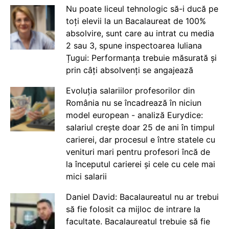
Nu poate liceul tehnologic să-i ducă pe
toți elevii la un Bacalaureat de 100%
absolvire, sunt care au intrat cu media
2 sau 3, spune inspectoarea Iuliana
Țugui: Performanța trebuie măsurată și
prin câți absolvenți se angajează
Evoluția salariilor profesorilor din
România nu se încadrează în niciun
model european - analiză Eurydice:
salariul crește doar 25 de ani în timpul
carierei, dar procesul e între statele cu
venituri mari pentru profesori încă de
la începutul carierei și cele cu cele mai
mici salarii
Daniel David: Bacalaureatul nu ar trebui
să fie folosit ca mijloc de intrare la
facultate. Bacalaureatul trebuie să fie