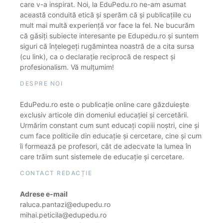
care v-a inspirat. Noi, la EduPedu.ro ne-am asumat
această conduită etică și sperăm că și publicațiile cu
mult mai multă experiență vor face la fel. Ne bucurăm
că găsiți subiecte interesante pe Edupedu.ro și suntem
siguri că înțelegeți rugămintea noastră de a cita sursa
(cu link), ca o declarație reciprocă de respect și
profesionalism. Vă mulțumim!
DESPRE NOI
EduPedu.ro este o publicație online care găzduiește
exclusiv articole din domeniul educației și cercetării.
Urmărim constant cum sunt educați copiii noștri, cine și
cum face politicile din educație și cercetare, cine și cum
îi formează pe profesori, cât de adecvate la lumea în
care trăim sunt sistemele de educație și cercetare.
CONTACT REDACȚIE
Adrese e-mail
raluca.pantazi@edupedu.ro
mihai.peticila@edupedu.ro