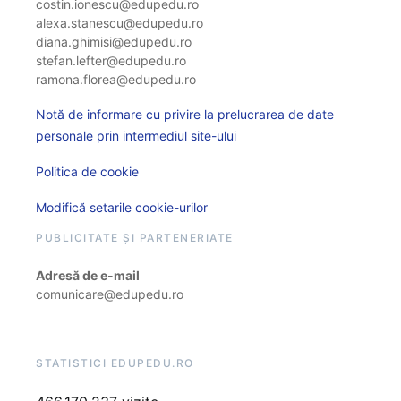
costin.ionescu@edupedu.ro
alexa.stanescu@edupedu.ro
diana.ghimisi@edupedu.ro
stefan.lefter@edupedu.ro
ramona.florea@edupedu.ro
Notă de informare cu privire la prelucrarea de date
personale prin intermediul site-ului
Politica de cookie
Modifică setarile cookie-urilor
PUBLICITATE ȘI PARTENERIATE
Adresă de e-mail
comunicare@edupedu.ro
STATISTICI EDUPEDU.RO