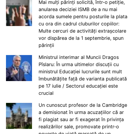
Mai mulți părinți solicită, într-o petiție,
anularea deciziei ISMB de a nu mai
acorda sumele pentru posturile la plata
cu ora din cadrul cluburilor copiilor:
Multe cercuri de activități extrașcolare
vor dispărea de la 1 septembrie, spun
părinții
Ministrul interimar al Muncii Dragos
Pîslaru: În urma ultimelor discuții cu
ministrul Educației lucrurile sunt mult
îmbunătățite față de varianta publicată
pe 17 iulie / Sectorul educației este
crucial
Un cunoscut profesor de la Cambridge
a demisionat în urma acuzațiilor că ar
fi plagiat sau ar fi exagerat în privința
realizărilor sale, promovate printr-o
poveste de viață marcată de un