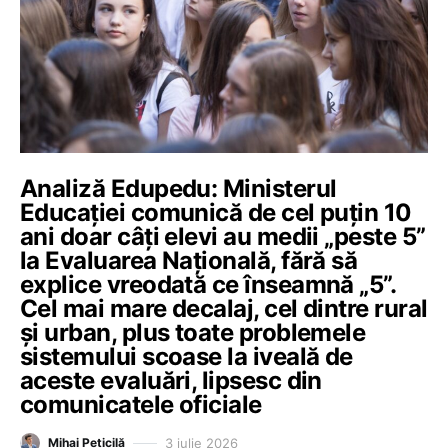
Analiză Edupedu: Ministerul
Educației comunică de cel puțin 10
ani doar câți elevi au medii „peste 5”
la Evaluarea Națională, fără să
explice vreodată ce înseamnă „5”.
Cel mai mare decalaj, cel dintre rural
și urban, plus toate problemele
sistemului scoase la iveală de
aceste evaluări, lipsesc din
comunicatele oficiale
3 iulie 2026
Mihai Peticilă