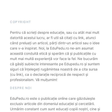
COPYRIGHT
Pentru că scrieți despre educație, sau cu atât mai mult
datorită acestui lucru, ar fi util să citați cu link, atunci
când preluați un articol, părți dintr-un articol sau o idee
care v-a inspirat. Noi, la EduPedu.ro ne-am asumat
această conduită etică și sperăm că și publicațiile cu
mult mai multă experiență vor face la fel. Ne bucurăm
că găsiți subiecte interesante pe Edupedu.ro și suntem
siguri că înțelegeți rugămintea noastră de a cita sursa
(cu link), ca o declarație reciprocă de respect și
profesionalism. Vă mulțumim!
DESPRE NOI
EduPedu.ro este o publicație online care găzduiește
exclusiv articole din domeniul educației și cercetării.
Urmărim constant cum sunt educați copiii noștri, cine și