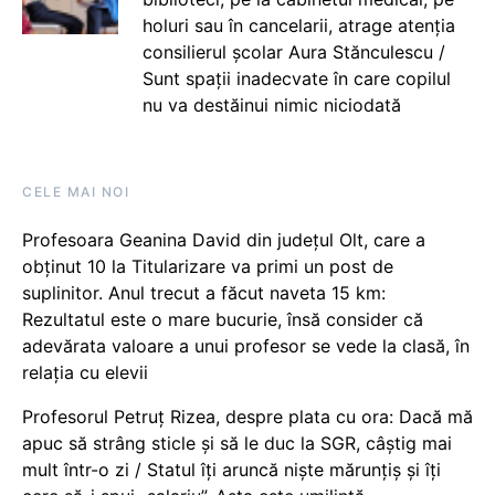
holuri sau în cancelarii, atrage atenția
consilierul școlar Aura Stănculescu /
Sunt spații inadecvate în care copilul
nu va destăinui nimic niciodată
CELE MAI NOI
Profesoara Geanina David din județul Olt, care a
obținut 10 la Titularizare va primi un post de
suplinitor. Anul trecut a făcut naveta 15 km:
Rezultatul este o mare bucurie, însă consider că
adevărata valoare a unui profesor se vede la clasă, în
relația cu elevii
Profesorul Petruț Rizea, despre plata cu ora: Dacă mă
apuc să strâng sticle și să le duc la SGR, câștig mai
mult într-o zi / Statul îți aruncă niște mărunțiș și îți