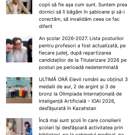
copii să fie așa cum sunt. Suntem prea
dornici să îi băgăm în șabloane și să-i
corectăm, să invalidăm ceea ce fac
diferit
An școlar 2026-2027. Lista posturilor
pentru profesori a fost actualizată, pe
fiecare județ, după repartizarea
candidaților de la Titularizare 2026 pe
posturi pe perioadă nedeterminată
ULTIMĂ ORĂ Elevii români au obținut 3
medalii de aur, 2 de argint și 3 de
bronz la Olimpiada Internațională de
Inteligență Artificială – IOAI 2026,
desfășurată în Kazahstan
Încă mai sunt școli în care consilierii
școlari își desfășoară activitatea prin
biblioteci, pe la cabinetul medical, pe