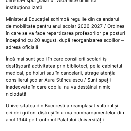
cere să-i spui „salariu”. Asta este umilință
instituționalizată
Ministerul Educației schimbă regulile din calendarul
de mobilitate pentru anul școlar 2026-2027 / Ordinea
în care se va face repartizarea profesorilor pe posturi
începând cu 20 august, după reorganizarea școlilor –
adresă oficială
Încă mai sunt școli în care consilierii școlari își
desfășoară activitatea prin biblioteci, pe la cabinetul
medical, pe holuri sau în cancelarii, atrage atenția
consilierul școlar Aura Stănculescu / Sunt spații
inadecvate în care copilul nu va destăinui nimic
niciodată
Universitatea din București a reamplasat vulturul și
cei doi grifoni distruși în urma bombardamentelor din
anul 1944 pe frontonul Palatului Universității