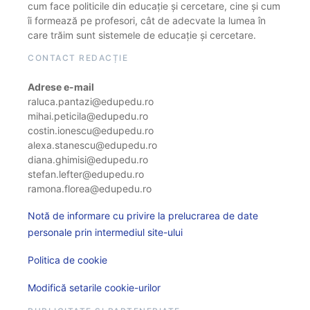
cum face politicile din educație și cercetare, cine și cum
îi formează pe profesori, cât de adecvate la lumea în
care trăim sunt sistemele de educație și cercetare.
CONTACT REDACȚIE
Adrese e-mail
raluca.pantazi@edupedu.ro
mihai.peticila@edupedu.ro
costin.ionescu@edupedu.ro
alexa.stanescu@edupedu.ro
diana.ghimisi@edupedu.ro
stefan.lefter@edupedu.ro
ramona.florea@edupedu.ro
Notă de informare cu privire la prelucrarea de date
personale prin intermediul site-ului
Politica de cookie
Modifică setarile cookie-urilor