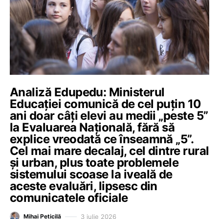
Analiză Edupedu: Ministerul
Educației comunică de cel puțin 10
ani doar câți elevi au medii „peste 5”
la Evaluarea Națională, fără să
explice vreodată ce înseamnă „5”.
Cel mai mare decalaj, cel dintre rural
și urban, plus toate problemele
sistemului scoase la iveală de
aceste evaluări, lipsesc din
comunicatele oficiale
3 iulie 2026
Mihai Peticilă