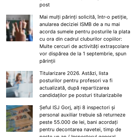
post
Mai mulți părinți solicită, într-o petiție,
anularea deciziei ISMB de a nu mai
acorda sumele pentru posturile la plata
cu ora din cadrul cluburilor copiilor:
Multe cercuri de activități extrașcolare
vor dispărea de la 1 septembrie, spun
părinții
Titularizare 2026. Astăzi, lista
posturilor pentru profesori va fi
actualizată, după repartizarea
candidaților pe posturi titularizabile
Șeful ISJ Gorj, alți 8 inspectori și
personal auxiliar trebuie să returneze
peste 55.000 de lei, bani acordați
pentru decontarea navetei, timp de
peste un an / Inspectorul general,