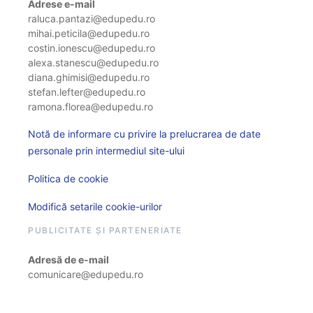
Adrese e-mail
raluca.pantazi@edupedu.ro
mihai.peticila@edupedu.ro
costin.ionescu@edupedu.ro
alexa.stanescu@edupedu.ro
diana.ghimisi@edupedu.ro
stefan.lefter@edupedu.ro
ramona.florea@edupedu.ro
Notă de informare cu privire la prelucrarea de date
personale prin intermediul site-ului
Politica de cookie
Modifică setarile cookie-urilor
PUBLICITATE ȘI PARTENERIATE
Adresă de e-mail
comunicare@edupedu.ro