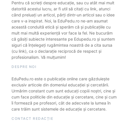
Pentru că scrieți despre educație, sau cu atât mai mult
datorită acestui lucru, ar fi util să citați cu link, atunci
când preluați un articol, părți dintr-un articol sau o idee
care v-a inspirat. Noi, la EduPedu.ro ne-am asumat
această conduită etică și sperăm că și publicațiile cu
mult mai multă experiență vor face la fel. Ne bucurăm
că găsiți subiecte interesante pe Edupedu.ro și suntem
siguri că înțelegeți rugămintea noastră de a cita sursa
(cu link), ca o declarație reciprocă de respect și
profesionalism. Vă mulțumim!
DESPRE NOI
EduPedu.ro este o publicație online care găzduiește
exclusiv articole din domeniul educației și cercetării.
Urmărim constant cum sunt educați copiii noștri, cine și
cum face politicile din educație și cercetare, cine și cum
îi formează pe profesori, cât de adecvate la lumea în
care trăim sunt sistemele de educație și cercetare.
CONTACT REDACȚIE