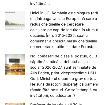
învățământ
Unici în UE: România este singura țară
din întreaga Uniune Europeană care a
redus cheltuielile de cercetare,
calculate pe cap de locuitor, în ultimul
deceniu. Între 2015-2025, spațiul
comunitar a crescut masiv cheltuielile
de cercetare - ultimele date Eurostat
Noi comasări de clase și posturi, cu 3
săptămâni până la debutul anului
școlar 2026-2027, sunt semnalate de
Alin Badea, prim-vicepreședinte USLI
Gorj: Ministerul o comite grav de tot.
Ne sună directorii disperați că oamenii
rămân fără posturi. Ce se întâmplă cu
învățătorii, cu educatorii?
Profesor de Istorie cu 9.70 la