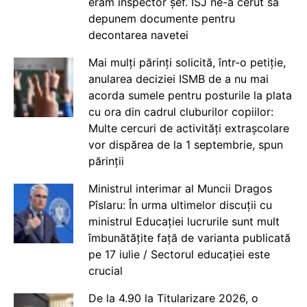
eram inspector șef. ISJ ne-a cerut să
depunem documente pentru
decontarea navetei
Mai mulți părinți solicită, într-o petiție,
anularea deciziei ISMB de a nu mai
acorda sumele pentru posturile la plata
cu ora din cadrul cluburilor copiilor:
Multe cercuri de activități extrașcolare
vor dispărea de la 1 septembrie, spun
părinții
Ministrul interimar al Muncii Dragos
Pîslaru: În urma ultimelor discuții cu
ministrul Educației lucrurile sunt mult
îmbunătățite față de varianta publicată
pe 17 iulie / Sectorul educației este
crucial
De la 4.90 la Titularizare 2026, o