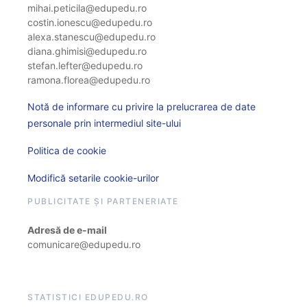
mihai.peticila@edupedu.ro
costin.ionescu@edupedu.ro
alexa.stanescu@edupedu.ro
diana.ghimisi@edupedu.ro
stefan.lefter@edupedu.ro
ramona.florea@edupedu.ro
Notă de informare cu privire la prelucrarea de date
personale prin intermediul site-ului
Politica de cookie
Modifică setarile cookie-urilor
PUBLICITATE ȘI PARTENERIATE
Adresă de e-mail
comunicare@edupedu.ro
STATISTICI EDUPEDU.RO