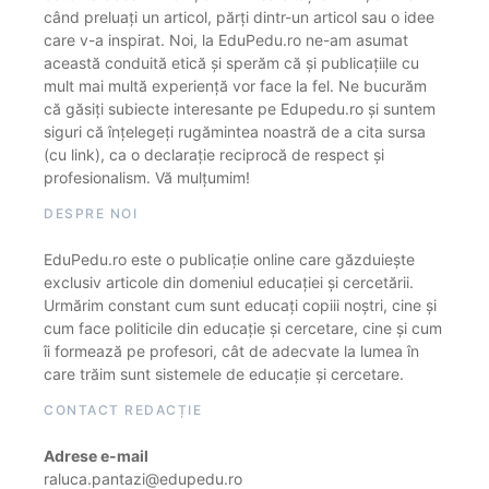
când preluați un articol, părți dintr-un articol sau o idee
care v-a inspirat. Noi, la EduPedu.ro ne-am asumat
această conduită etică și sperăm că și publicațiile cu
mult mai multă experiență vor face la fel. Ne bucurăm
că găsiți subiecte interesante pe Edupedu.ro și suntem
siguri că înțelegeți rugămintea noastră de a cita sursa
(cu link), ca o declarație reciprocă de respect și
profesionalism. Vă mulțumim!
DESPRE NOI
EduPedu.ro este o publicație online care găzduiește
exclusiv articole din domeniul educației și cercetării.
Urmărim constant cum sunt educați copiii noștri, cine și
cum face politicile din educație și cercetare, cine și cum
îi formează pe profesori, cât de adecvate la lumea în
care trăim sunt sistemele de educație și cercetare.
CONTACT REDACȚIE
Adrese e-mail
raluca.pantazi@edupedu.ro