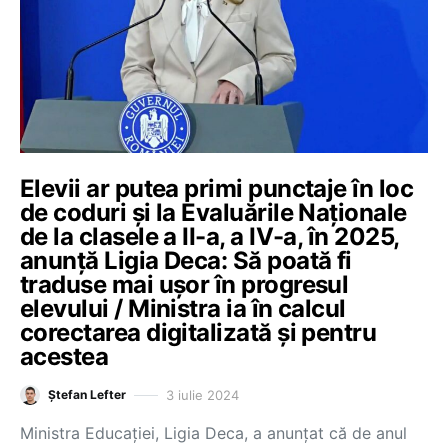
Elevii ar putea primi punctaje în loc
de coduri și la Evaluările Naționale
de la clasele a II-a, a IV-a, în 2025,
anunță Ligia Deca: Să poată fi
traduse mai ușor în progresul
elevului / Ministra ia în calcul
corectarea digitalizată și pentru
acestea
3 iulie 2024
Ștefan Lefter
Ministra Educației, Ligia Deca, a anunțat că de anul