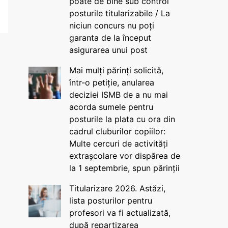
poate de bine sub control
posturile titularizabile / La
niciun concurs nu poți
garanta de la început
asigurarea unui post
Mai mulți părinți solicită,
într-o petiție, anularea
deciziei ISMB de a nu mai
acorda sumele pentru
posturile la plata cu ora din
cadrul cluburilor copiilor:
Multe cercuri de activități
extrașcolare vor dispărea de
la 1 septembrie, spun părinții
Titularizare 2026. Astăzi,
lista posturilor pentru
profesori va fi actualizată,
după repartizarea