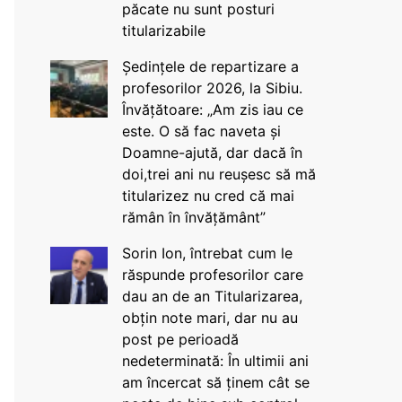
păcate nu sunt posturi
titularizabile
Ședințele de repartizare a
profesorilor 2026, la Sibiu.
Învățătoare: „Am zis iau ce
este. O să fac naveta și
Doamne-ajută, dar dacă în
doi,trei ani nu reușesc să mă
titularizez nu cred că mai
rămân în învățământ”
Sorin Ion, întrebat cum le
răspunde profesorilor care
dau an de an Titularizarea,
obțin note mari, dar nu au
post pe perioadă
nedeterminată: În ultimii ani
am încercat să ținem cât se