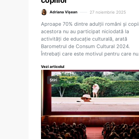
copiilor
27 noiembrie 2025
Adriana Vișean
Aproape 70% dintre adulții români și copii
acestora nu au participat niciodată la
activități de educație culturală, arată
Barometrul de Consum Cultural 2024.
Întrebați care este motivul pentru care n
Vezi articolul
Știri