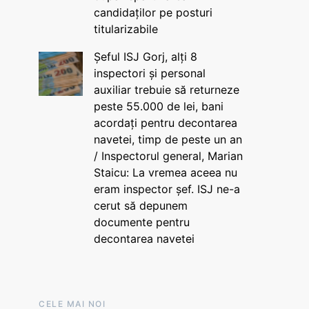
candidaților pe posturi
titularizabile
Șeful ISJ Gorj, alți 8
inspectori și personal
auxiliar trebuie să returneze
peste 55.000 de lei, bani
acordați pentru decontarea
navetei, timp de peste un an
/ Inspectorul general, Marian
Staicu: La vremea aceea nu
eram inspector șef. ISJ ne-a
cerut să depunem
documente pentru
decontarea navetei
CELE MAI NOI