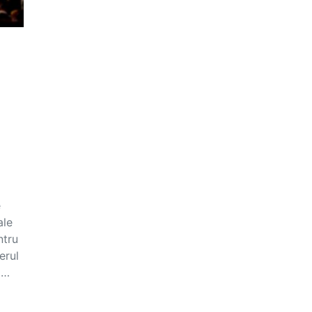
e
ale
ntru
erul
l…