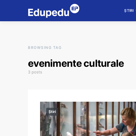
ȘTIRI
BROWSING TAG
evenimente culturale
3 posts
Știri