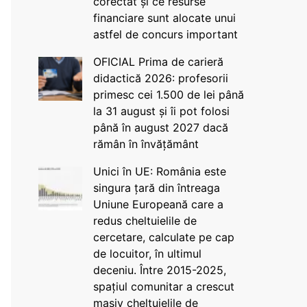
corectat și ce resurse
financiare sunt alocate unui
astfel de concurs important
OFICIAL Prima de carieră
didactică 2026: profesorii
primesc cei 1.500 de lei până
la 31 august și îi pot folosi
până în august 2027 dacă
rămân în învățământ
Unici în UE: România este
singura țară din întreaga
Uniune Europeană care a
redus cheltuielile de
cercetare, calculate pe cap
de locuitor, în ultimul
deceniu. Între 2015-2025,
spațiul comunitar a crescut
masiv cheltuielile de