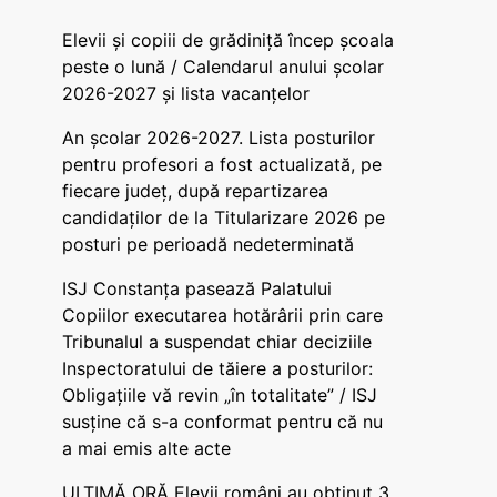
Elevii și copiii de grădiniță încep școala
peste o lună / Calendarul anului școlar
2026-2027 și lista vacanțelor
An școlar 2026-2027. Lista posturilor
pentru profesori a fost actualizată, pe
fiecare județ, după repartizarea
candidaților de la Titularizare 2026 pe
posturi pe perioadă nedeterminată
ISJ Constanța pasează Palatului
Copiilor executarea hotărârii prin care
Tribunalul a suspendat chiar deciziile
Inspectoratului de tăiere a posturilor:
Obligațiile vă revin „în totalitate” / ISJ
susține că s-a conformat pentru că nu
a mai emis alte acte
ULTIMĂ ORĂ Elevii români au obținut 3