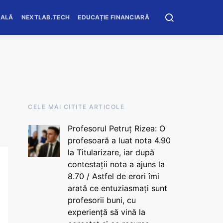
OALĂ
NEXTLAB.TECH
EDUCAȚIE FINANCIARĂ
CELE MAI CITITE ARTICOLE
Profesorul Petruț Rizea: O
profesoară a luat nota 4.90
la Titularizare, iar după
contestații nota a ajuns la
8.70 / Astfel de erori îmi
arată ce entuziasmați sunt
profesorii buni, cu
experiență să vină la