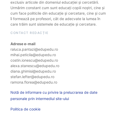
exclusiv articole din domeniul educației și cercetării.
Urmărim constant cum sunt educați copiii noștri, cine și
cum face politicile din educație și cercetare, cine și cum
îi formează pe profesori, cât de adecvate la lumea în
care trăim sunt sistemele de educație și cercetare.
CONTACT REDACȚIE
Adrese e-mail
raluca.pantazi@edupedu.ro
mihai.peticila@edupedu.ro
costin.ionescu@edupedu.ro
alexa.stanescu@edupedu.ro
diana.ghimisi@edupedu.ro
stefan.lefter@edupedu.ro
ramona.florea@edupedu.ro
Notă de informare cu privire la prelucrarea de date
personale prin intermediul site-ului
Politica de cookie