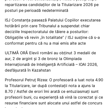
repartizarea candidaților de la Titularizare 2026 pe
posturi pe perioadă nedeterminată
ISJ Constanța pasează Palatului Copiilor executarea
hotărârii prin care Tribunalul a suspendat chiar
deciziile Inspectoratului de tăiere a posturilor:
Obligațiile vă revin „în totalitate” / ISJ susține că s-a
conformat pentru că nu a mai emis alte acte
ULTIMĂ ORĂ Elevii români au obținut 3 medalii de
aur, 2 de argint și 3 de bronz la Olimpiada
Internațională de Inteligență Artificială – IOAI 2026,
desfășurată în Kazahstan
Profesorul Petruț Rizea: O profesoară a luat nota 4.90
la Titularizare, iar după contestații nota a ajuns la
8.70 / Astfel de erori îmi arată ce entuziasmați sunt
profesorii buni, cu experiență să vină la corectat și ce
resurse financiare sunt alocate unui astfel de concurs