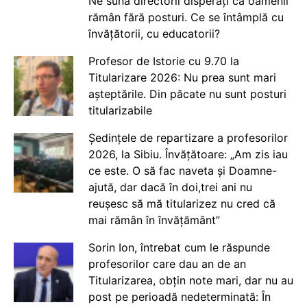
Ne sună directorii disperați că oamenii
rămân fără posturi. Ce se întâmplă cu
învățătorii, cu educatorii?
Profesor de Istorie cu 9.70 la
Titularizare 2026: Nu prea sunt mari
așteptările. Din păcate nu sunt posturi
titularizabile
Ședințele de repartizare a profesorilor
2026, la Sibiu. Învățătoare: „Am zis iau
ce este. O să fac naveta și Doamne-
ajută, dar dacă în doi,trei ani nu
reușesc să mă titularizez nu cred că
mai rămân în învățământ”
Sorin Ion, întrebat cum le răspunde
profesorilor care dau an de an
Titularizarea, obțin note mari, dar nu au
post pe perioadă nedeterminată: În