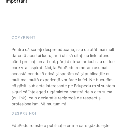
important
COPYRIGHT
Pentru că scrieți despre educație, sau cu atât mai mult
datorită acestui lucru, ar fi util să citați cu link, atunci
când preluați un articol, părți dintr-un articol sau o idee
care v-a inspirat. Noi, la EduPedu.ro ne-am asumat
această conduită etică și sperăm că și publicațiile cu
mult mai multă experiență vor face la fel. Ne bucurăm
că găsiți subiecte interesante pe Edupedu.ro și suntem
siguri că înțelegeți rugămintea noastră de a cita sursa
(cu link), ca o declarație reciprocă de respect și
profesionalism. Vă mulțumim!
DESPRE NOI
EduPedu.ro este o publicație online care găzduiește