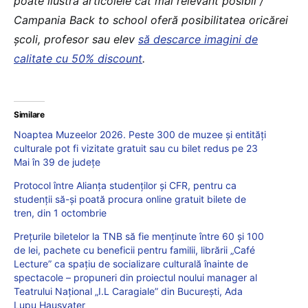
poate ilustra articolele cât mai relevant posibil /
Campania Back to school oferă posibilitatea oricărei
școli, profesor sau elev
să descarce imagini de
calitate cu 50% discount
.
Similare
Noaptea Muzeelor 2026. Peste 300 de muzee și entități
culturale pot fi vizitate gratuit sau cu bilet redus pe 23
Mai în 39 de județe
Protocol între Alianța studenților și CFR, pentru ca
studenții să-și poată procura online gratuit bilete de
tren, din 1 octombrie
Prețurile biletelor la TNB să fie menținute între 60 și 100
de lei, pachete cu beneficii pentru familii, librării „Café
Lecture” ca spațiu de socializare culturală înainte de
spectacole – propuneri din proiectul noului manager al
Teatrului Național „I.L Caragiale” din București, Ada
Lupu Hausvater