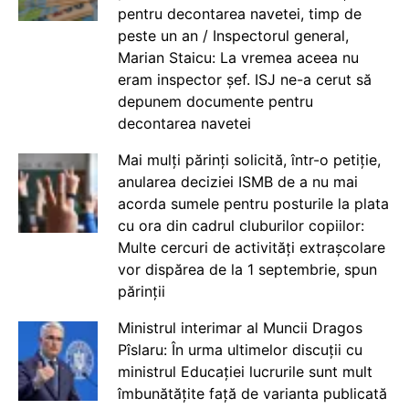
pentru decontarea navetei, timp de
peste un an / Inspectorul general,
Marian Staicu: La vremea aceea nu
eram inspector șef. ISJ ne-a cerut să
depunem documente pentru
decontarea navetei
Mai mulți părinți solicită, într-o petiție,
anularea deciziei ISMB de a nu mai
acorda sumele pentru posturile la plata
cu ora din cadrul cluburilor copiilor:
Multe cercuri de activități extrașcolare
vor dispărea de la 1 septembrie, spun
părinții
Ministrul interimar al Muncii Dragos
Pîslaru: În urma ultimelor discuții cu
ministrul Educației lucrurile sunt mult
îmbunătățite față de varianta publicată