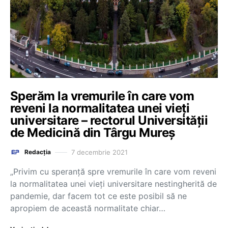
Sperăm la vremurile în care vom
reveni la normalitatea unei vieți
universitare – rectorul Universității
de Medicină din Târgu Mureș
7 decembrie 2021
Redacția
„Privim cu speranţă spre vremurile în care vom reveni
la normalitatea unei vieţi universitare nestingherită de
pandemie, dar facem tot ce este posibil să ne
apropiem de această normalitate chiar…