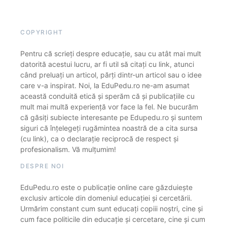
COPYRIGHT
Pentru că scrieți despre educație, sau cu atât mai mult
datorită acestui lucru, ar fi util să citați cu link, atunci
când preluați un articol, părți dintr-un articol sau o idee
care v-a inspirat. Noi, la EduPedu.ro ne-am asumat
această conduită etică și sperăm că și publicațiile cu
mult mai multă experiență vor face la fel. Ne bucurăm
că găsiți subiecte interesante pe Edupedu.ro și suntem
siguri că înțelegeți rugămintea noastră de a cita sursa
(cu link), ca o declarație reciprocă de respect și
profesionalism. Vă mulțumim!
DESPRE NOI
EduPedu.ro este o publicație online care găzduiește
exclusiv articole din domeniul educației și cercetării.
Urmărim constant cum sunt educați copiii noștri, cine și
cum face politicile din educație și cercetare, cine și cum