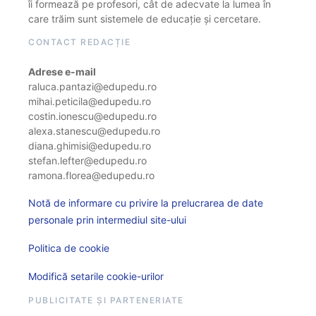
îi formează pe profesori, cât de adecvate la lumea în
care trăim sunt sistemele de educație și cercetare.
CONTACT REDACȚIE
Adrese e-mail
raluca.pantazi@edupedu.ro
mihai.peticila@edupedu.ro
costin.ionescu@edupedu.ro
alexa.stanescu@edupedu.ro
diana.ghimisi@edupedu.ro
stefan.lefter@edupedu.ro
ramona.florea@edupedu.ro
Notă de informare cu privire la prelucrarea de date
personale prin intermediul site-ului
Politica de cookie
Modifică setarile cookie-urilor
PUBLICITATE ȘI PARTENERIATE