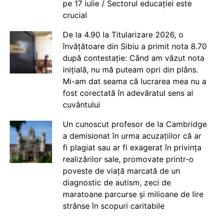
pe 17 iulie / Sectorul educației este
crucial
De la 4.90 la Titularizare 2026, o
învățătoare din Sibiu a primit nota 8.70
după contestație: Când am văzut nota
inițială, nu mă puteam opri din plâns.
Mi-am dat seama că lucrarea mea nu a
fost corectată în adevăratul sens al
cuvântului
Un cunoscut profesor de la Cambridge
a demisionat în urma acuzațiilor că ar
fi plagiat sau ar fi exagerat în privința
realizărilor sale, promovate printr-o
poveste de viață marcată de un
diagnostic de autism, zeci de
maratoane parcurse și milioane de lire
strânse în scopuri caritabile