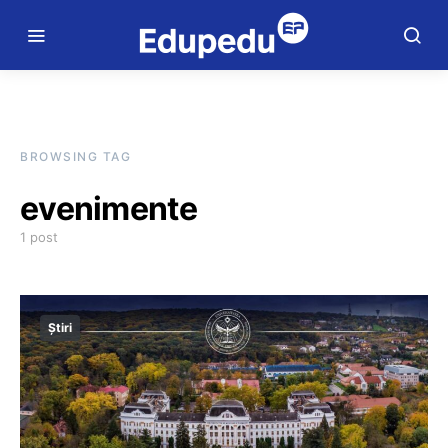
BROWSING TAG
evenimente
1 post
Știri