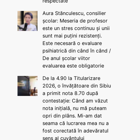
respectate
Aura Stănculescu, consilier
școlar: Meseria de profesor
este un stres continuu și unii
sunt mai puțini rezistenți.
Este necesară o evaluare
psihiatrică din când în când /
De anul școlar viitor
evaluarea este obligatorie
De la 4.90 la Titularizare
2026, o învățătoare din Sibiu
a primit nota 8.70 după
contestație: Când am văzut
nota inițială, nu mă puteam
opri din plâns. Mi-am dat
seama că lucrarea mea nu a
fost corectată în adevăratul
sens al cuvântului