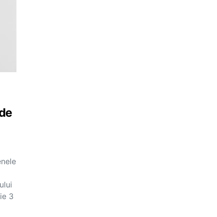
 de
enele
ului
ie 3