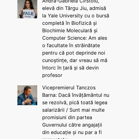
Andra-Gabriela Cîrstoiu,
elevă din Târgu Jiu, admisă
la Yale University cu o bursă
completă în Biofizică și
Biochimie Moleculară și
Computer Science: Am ales
o facultate în străinătate
pentru că pot deprinde noi
cunoștințe, dar vreau să mă
întorc în țară și să devin
profesor
Vicepremierul Tanczos
Barna: Dacă învățământul nu
se rezolvă, pică toată legea
salarizării / Sunt mai multe
promisiuni din partea
Guvernului către angajații
din educație și nu par a fi