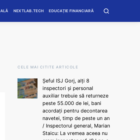
OALĂ
NEXTLAB.TECH
EDUCAȚIE FINANCIARĂ
CELE MAI CITITE ARTICOLE
Șeful ISJ Gorj, alți 8
inspectori și personal
auxiliar trebuie să returneze
peste 55.000 de lei, bani
acordați pentru decontarea
navetei, timp de peste un an
/ Inspectorul general, Marian
Staicu: La vremea aceea nu