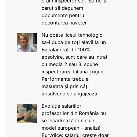
eram inspector șef. ISJ ne-a
cerut să depunem
documente pentru
decontarea navetei
Nu poate liceul tehnologic
să-i ducă pe toți elevii la un
Bacalaureat de 100%
absolvire, sunt care au intrat
cu media 2 sau 3, spune
inspectoarea Iuliana Țugui:
Performanța trebuie
măsurată și prin câți
absolvenți se angajează
Evoluția salariilor
profesorilor din România nu
se încadrează în niciun
model european - analiză
Eurydice: salariul crește doar