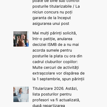
poate de bine sub control
posturile titularizabile / La
niciun concurs nu poți
garanta de la început
asigurarea unui post
Mai mulți părinți solicită,
într-o petiție, anularea
deciziei ISMB de a nu mai
acorda sumele pentru
posturile la plata cu ora din
cadrul cluburilor copiilor:
Multe cercuri de activități
extrașcolare vor dispărea de
la 1 septembrie, spun părinții
Titularizare 2026. Astăzi,
lista posturilor pentru
profesori va fi actualizată,
după repartizarea