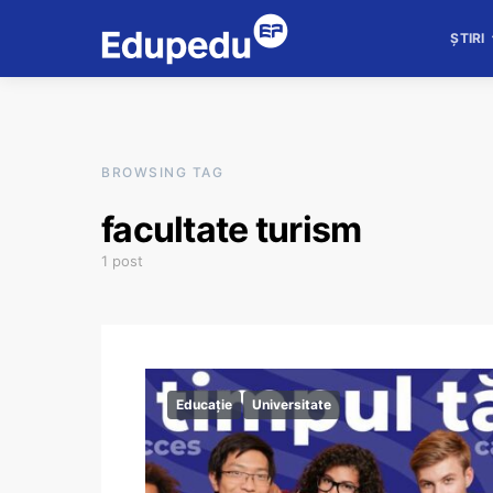
ȘTIRI
BROWSING TAG
facultate turism
1 post
Educație
Universitate