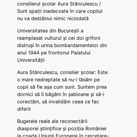
consilierul școlar Aura Stănculescu /
Sunt spații inadecvate în care copilul
nu va destăinui nimic niciodată
Universitatea din București a
reamplasat vulturul și cei doi grifoni
distruși în urma bombardamentelor din
anul 1944 pe frontonul Palatului
Universității
Aura Stănculescu, consilier școlar: Este
o mare nedreptate să nu-i lăsăm pe
copii să fie așa cum sunt. Suntem prea
dornici să îi băgăm în șabloane și să-i
corectăm, să invalidăm ceea ce fac
diferit
Bugetele reale ale reconectării
diasporei științifice și poziția României
la coada Uniunii Europene în cercetare-