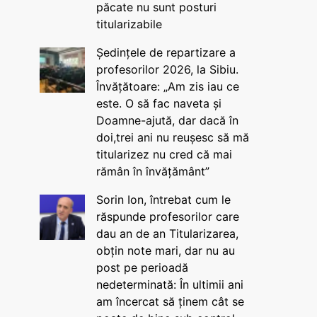
păcate nu sunt posturi
titularizabile
Ședințele de repartizare a
profesorilor 2026, la Sibiu.
Învățătoare: „Am zis iau ce
este. O să fac naveta și
Doamne-ajută, dar dacă în
doi,trei ani nu reușesc să mă
titularizez nu cred că mai
rămân în învățământ”
Sorin Ion, întrebat cum le
răspunde profesorilor care
dau an de an Titularizarea,
obțin note mari, dar nu au
post pe perioadă
nedeterminată: În ultimii ani
am încercat să ținem cât se