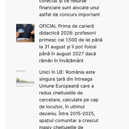
corectat și ce resurse
financiare sunt alocate unui
astfel de concurs important
OFICIAL Prima de carieră
didactică 2026: profesorii
primesc cei 1.500 de lei până
la 31 august și îi pot folosi
până în august 2027 dacă
rămân în învățământ
Unici în UE: România este
singura țară din întreaga
Uniune Europeană care a
redus cheltuielile de
cercetare, calculate pe cap
de locuitor, în ultimul
deceniu. Între 2015-2025,
spațiul comunitar a crescut
masiv cheltuielile de