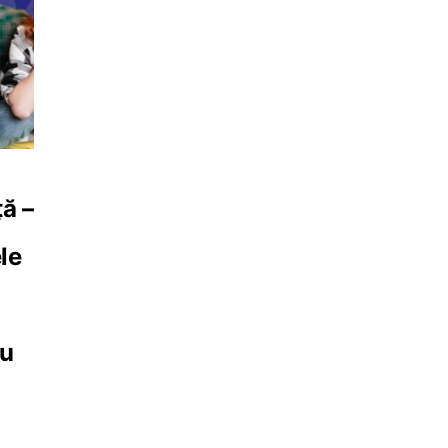
ță –
le
au