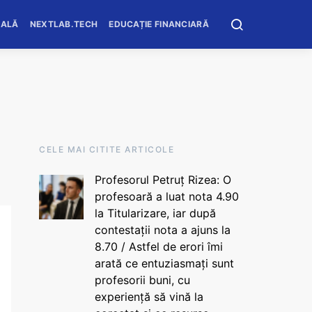
OALĂ
NEXTLAB.TECH
EDUCAȚIE FINANCIARĂ
CELE MAI CITITE ARTICOLE
Profesorul Petruț Rizea: O
profesoară a luat nota 4.90
la Titularizare, iar după
contestații nota a ajuns la
8.70 / Astfel de erori îmi
arată ce entuziasmați sunt
profesorii buni, cu
experiență să vină la