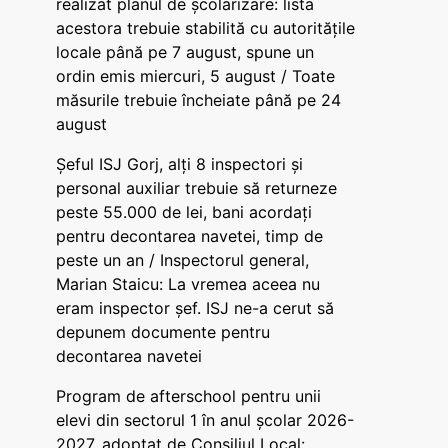
realizat planul de școlarizare: lista
acestora trebuie stabilită cu autoritățile
locale până pe 7 august, spune un
ordin emis miercuri, 5 august / Toate
măsurile trebuie încheiate până pe 24
august
Șeful ISJ Gorj, alți 8 inspectori și
personal auxiliar trebuie să returneze
peste 55.000 de lei, bani acordați
pentru decontarea navetei, timp de
peste un an / Inspectorul general,
Marian Staicu: La vremea aceea nu
eram inspector șef. ISJ ne-a cerut să
depunem documente pentru
decontarea navetei
Program de afterschool pentru unii
elevi din sectorul 1 în anul școlar 2026-
2027, adoptat de Consiliul Local: