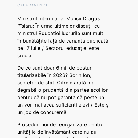
CELE MAI NOI
Ministrul interimar al Muncii Dragos
Pîslaru: În urma ultimelor discuții cu
ministrul Educației lucrurile sunt mult
îmbunătățite față de varianta publicată
pe 17 iulie / Sectorul educației este
crucial
De ce sunt doar 6 mii de posturi
titularizabile în 2026? Sorin Ion,
secretar de stat: Cifrele arată mai
degrabă o prudență din partea școlilor
pentru că nu pot garanta că peste un
an vor mai avea suficienți elevi / Este și
un joc de concurență
Proceduri noi de reorganizare pentru
unitățile de învățământ care nu au