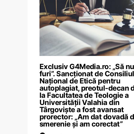
Exclusiv G4Media.ro: „Să n
furi”. Sancționat de Consiliu
Național de Etică pentru
autoplagiat, preotul-decan 
la Facultatea de Teologie a
Universității Valahia din
Târgoviște a fost avansat
prorector: „Am dat dovadă 
smerenie și am corectat”