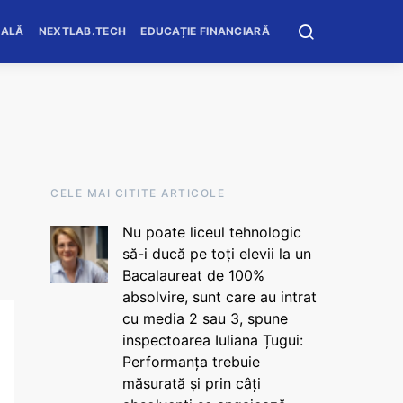
OALĂ
NEXTLAB.TECH
EDUCAȚIE FINANCIARĂ
CELE MAI CITITE ARTICOLE
Nu poate liceul tehnologic
să-i ducă pe toți elevii la un
Bacalaureat de 100%
absolvire, sunt care au intrat
cu media 2 sau 3, spune
inspectoarea Iuliana Țugui:
Performanța trebuie
măsurată și prin câți