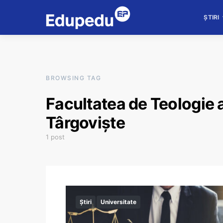
ȘTIRI
BROWSING TAG
Facultatea de Teologie a
Târgoviște
1 post
Știri
Universitate