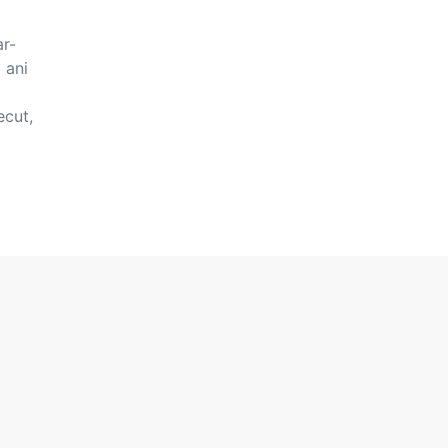
ar-
 ani
ecut,