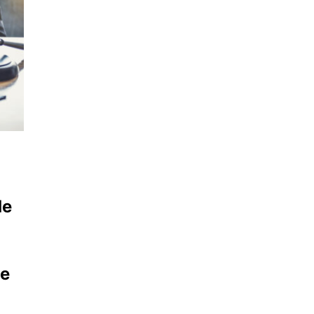
u
l
de
de