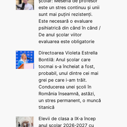
școlar: Meseria de profesor
este un stres continuu și unii
sunt mai puțini rezistenți.
Este necesară o evaluare
psihiatrică din când în când /
De anul școlar viitor
evaluarea este obligatorie
Directoarea Violeta Estrella
Bontilă: Anul școlar care
tocmai s-a încheiat a fost,
probabil, unul dintre cei mai
grei pe care i-am trăit.
Conducerea unei școli în
România înseamnă, astăzi,
un stres permanent, o muncă
titanică
Elevii de clasa a IX-a încep
anul școlar 2026-2027 cu