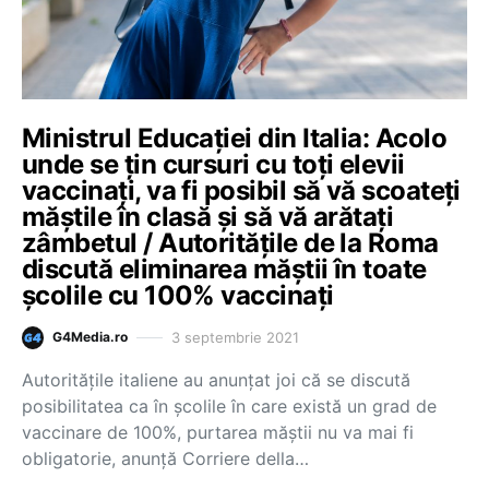
Ministrul Educației din Italia: Acolo
unde se țin cursuri cu toți elevii
vaccinați, va fi posibil să vă scoateți
măștile în clasă și să vă arătați
zâmbetul / Autoritățile de la Roma
discută eliminarea măștii în toate
școlile cu 100% vaccinați
3 septembrie 2021
G4Media.ro
Autoritățile italiene au anunțat joi că se discută
posibilitatea ca în școlile în care există un grad de
vaccinare de 100%, purtarea măștii nu va mai fi
obligatorie, anunță Corriere della…