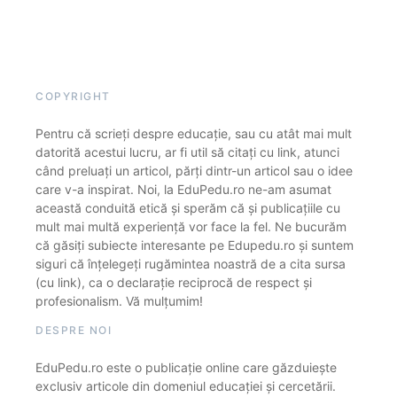
COPYRIGHT
Pentru că scrieți despre educație, sau cu atât mai mult
datorită acestui lucru, ar fi util să citați cu link, atunci
când preluați un articol, părți dintr-un articol sau o idee
care v-a inspirat. Noi, la EduPedu.ro ne-am asumat
această conduită etică și sperăm că și publicațiile cu
mult mai multă experiență vor face la fel. Ne bucurăm
că găsiți subiecte interesante pe Edupedu.ro și suntem
siguri că înțelegeți rugămintea noastră de a cita sursa
(cu link), ca o declarație reciprocă de respect și
profesionalism. Vă mulțumim!
DESPRE NOI
EduPedu.ro este o publicație online care găzduiește
exclusiv articole din domeniul educației și cercetării.