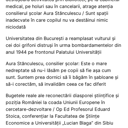
medical, pe holuri sau în cancelarii, atrage atenția
consilierul școlar Aura Stănculescu / Sunt spații
inadecvate în care copilul nu va destăinui nimic
niciodată
Universitatea din București a reamplasat vulturul și
cei doi grifoni distruși în urma bombardamentelor din
anul 1944 pe frontonul Palatului Universității
Aura Stănculescu, consilier școlar: Este o mare
nedreptate să nu-i lăsăm pe copii să fie așa cum
sunt. Suntem prea dornici să îi băgăm în șabloane și
să-i corectăm, să invalidăm ceea ce fac diferit
Bugetele reale ale reconectării diasporei științifice și
poziția României la coada Uniunii Europene în
cercetare-dezvoltare / Op Ed Profesorul Eduard
Stoica, conferențiar la Facultatea de Științe
Economice a Universității „Lucian Blaga” din Sibiu