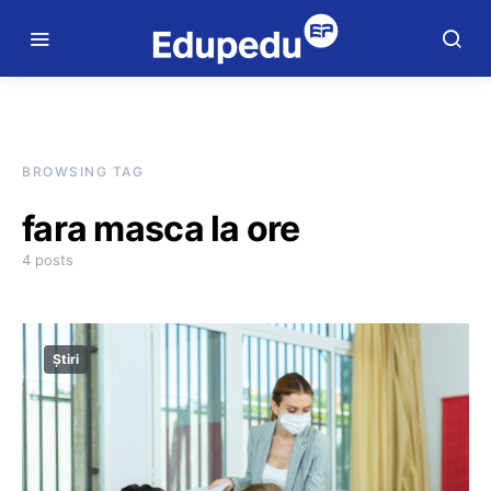
BROWSING TAG
fara masca la ore
4 posts
Știri