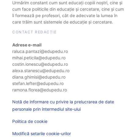
Urmărim constant cum sunt educați copiii noștri, cine și
cum face politicile din educație și cercetare, cine și cum
îi formează pe profesori, cât de adecvate la lumea în
care trăim sunt sistemele de educație și cercetare.
CONTACT REDACȚIE
Adrese e-mail
raluca.pantazi@edupedu.ro
mihai.peticila@edupedu.ro
costin.ionescu@edupedu.ro
alexa.stanescu@edupedu.ro
diana.ghimisi@edupedu.ro
stefan.lefter@edupedu.ro
ramona.florea@edupedu.ro
Notă de informare cu privire la prelucrarea de date
personale prin intermediul site-ului
Politica de cookie
Modifică setarile cookie-urilor