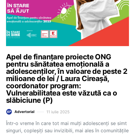
Apel de finanțare proiecte ONG
pentru sănătatea emoțională a
adolescenților, în valoare de peste 2
milioane de lei / Laura Cireașă,
coordonator program:
Vulnerabilitatea este văzută ca o
slăbiciune (P)
11 iulie 2025
Advertorial
Într-o vreme în care tot mai mulți adolescenți se simt
singuri, copleșiți sau invizibili, mai ales în comunitățile