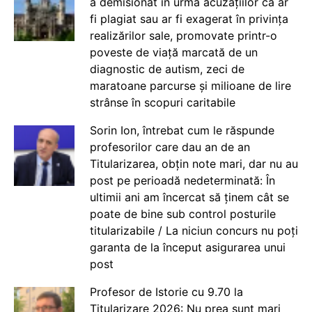
a demisionat în urma acuzațiilor că ar
fi plagiat sau ar fi exagerat în privința
realizărilor sale, promovate printr-o
poveste de viață marcată de un
diagnostic de autism, zeci de
maratoane parcurse și milioane de lire
strânse în scopuri caritabile
Sorin Ion, întrebat cum le răspunde
profesorilor care dau an de an
Titularizarea, obțin note mari, dar nu au
post pe perioadă nedeterminată: În
ultimii ani am încercat să ținem cât se
poate de bine sub control posturile
titularizabile / La niciun concurs nu poți
garanta de la început asigurarea unui
post
Profesor de Istorie cu 9.70 la
Titularizare 2026: Nu prea sunt mari