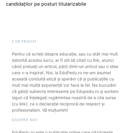
candidaților pe posturi titularizabile
COPYRIGHT
Pentru că scrieți despre educație, sau cu atât mai mult
datorită acestui lucru, ar fi util să citați cu link, atunci
când preluați un articol, părți dintr-un articol sau o idee
care v-a inspirat. Noi, la EduPedu.ro ne-am asumat
această conduită etică și sperăm că și publicațiile cu
mult mai multă experiență vor face la fel. Ne bucurăm
că găsiți subiecte interesante pe Edupedu.ro și suntem
siguri că înțelegeți rugămintea noastră de a cita sursa
(cu link), ca o declarație reciprocă de respect și
profesionalism. Vă mulțumim!
DESPRE NOI
EduPedu.ro este o publicație online care găzduiește