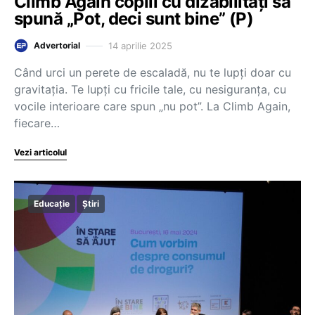
Climb Again copiii cu dizabilităţi să
spună „Pot, deci sunt bine” (P)
14 aprilie 2025
Advertorial
Când urci un perete de escaladă, nu te lupţi doar cu
gravitația. Te lupți cu fricile tale, cu nesiguranța, cu
vocile interioare care spun „nu pot”. La Climb Again,
fiecare…
Vezi articolul
Educație
Știri