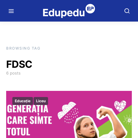
BROWSING TAG
FDSC
6 posts
Educație
Liceu