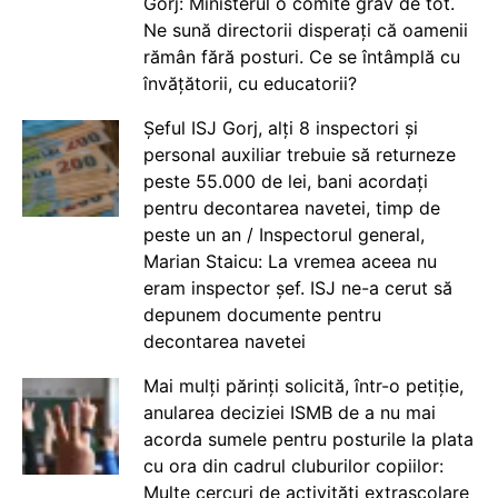
Gorj: Ministerul o comite grav de tot.
Ne sună directorii disperați că oamenii
rămân fără posturi. Ce se întâmplă cu
învățătorii, cu educatorii?
Șeful ISJ Gorj, alți 8 inspectori și
personal auxiliar trebuie să returneze
peste 55.000 de lei, bani acordați
pentru decontarea navetei, timp de
peste un an / Inspectorul general,
Marian Staicu: La vremea aceea nu
eram inspector șef. ISJ ne-a cerut să
depunem documente pentru
decontarea navetei
Mai mulți părinți solicită, într-o petiție,
anularea deciziei ISMB de a nu mai
acorda sumele pentru posturile la plata
cu ora din cadrul cluburilor copiilor:
Multe cercuri de activități extrașcolare