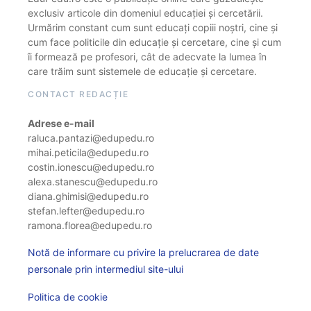
exclusiv articole din domeniul educației și cercetării.
Urmărim constant cum sunt educați copiii noștri, cine și
cum face politicile din educație și cercetare, cine și cum
îi formează pe profesori, cât de adecvate la lumea în
care trăim sunt sistemele de educație și cercetare.
CONTACT REDACȚIE
Adrese e-mail
raluca.pantazi@edupedu.ro
mihai.peticila@edupedu.ro
costin.ionescu@edupedu.ro
alexa.stanescu@edupedu.ro
diana.ghimisi@edupedu.ro
stefan.lefter@edupedu.ro
ramona.florea@edupedu.ro
Notă de informare cu privire la prelucrarea de date
personale prin intermediul site-ului
Politica de cookie