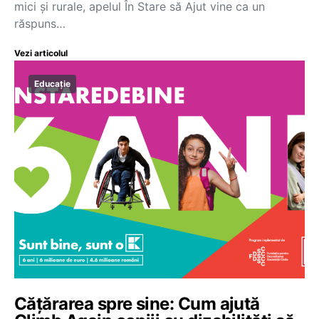
mici și rurale, apelul În Stare să Ajut vine ca un
răspuns…
Vezi articolul
Educație
Căţărarea spre sine: Cum ajută