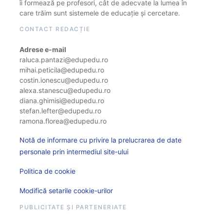
îi formează pe profesori, cât de adecvate la lumea în
care trăim sunt sistemele de educație și cercetare.
CONTACT REDACȚIE
Adrese e-mail
raluca.pantazi@edupedu.ro
mihai.peticila@edupedu.ro
costin.ionescu@edupedu.ro
alexa.stanescu@edupedu.ro
diana.ghimisi@edupedu.ro
stefan.lefter@edupedu.ro
ramona.florea@edupedu.ro
Notă de informare cu privire la prelucrarea de date
personale prin intermediul site-ului
Politica de cookie
Modifică setarile cookie-urilor
PUBLICITATE ȘI PARTENERIATE