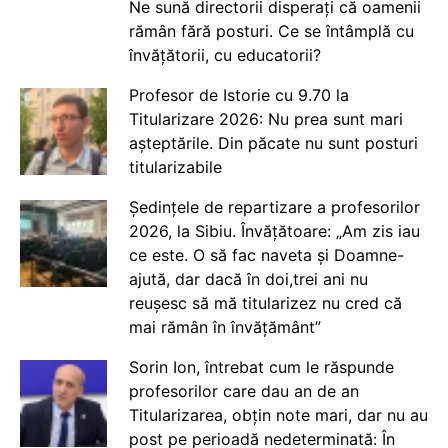
Ne sună directorii disperați că oamenii
rămân fără posturi. Ce se întâmplă cu
învățătorii, cu educatorii?
Profesor de Istorie cu 9.70 la
Titularizare 2026: Nu prea sunt mari
așteptările. Din păcate nu sunt posturi
titularizabile
Ședințele de repartizare a profesorilor
2026, la Sibiu. Învățătoare: „Am zis iau
ce este. O să fac naveta și Doamne-
ajută, dar dacă în doi,trei ani nu
reușesc să mă titularizez nu cred că
mai rămân în învățământ”
Sorin Ion, întrebat cum le răspunde
profesorilor care dau an de an
Titularizarea, obțin note mari, dar nu au
post pe perioadă nedeterminată: În