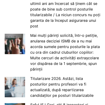
ultimii ani am încercat să ținem cât se
poate de bine sub control posturile
titularizabile / La niciun concurs nu poți
garanta de la început asigurarea unui
post
Mai mulți părinți solicită, într-o petiție,
anularea deciziei ISMB de a nu mai
acorda sumele pentru posturile la plata
cu ora din cadrul cluburilor copiilor:
Multe cercuri de activități extrașcolare
vor dispărea de la 1 septembrie, spun
părinții
Titularizare 2026. Astăzi, lista
posturilor pentru profesori va fi
actualizată, după repartizarea
candidaților pe posturi titularizabile
Șeful ISJ Gorj, alți 8 inspectori și