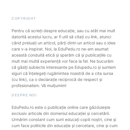
COPYRIGHT
Pentru că scrieți despre educație, sau cu atât mai mult
datorită acestui lucru, ar fi util să citați cu link, atunci
când preluați un articol, părți dintr-un articol sau o idee
care v-a inspirat. Noi, la EduPedu.ro ne-am asumat
această conduită etică și sperăm că și publicațiile cu
mult mai multă experiență vor face la fel. Ne bucurăm
că găsiți subiecte interesante pe Edupedu.ro și suntem
siguri că înțelegeți rugămintea noastră de a cita sursa
(cu link), ca o declarație reciprocă de respect și
profesionalism. Vă mulțumim!
DESPRE NOI
EduPedu.ro este o publicație online care găzduiește
exclusiv articole din domeniul educației și cercetării.
Urmărim constant cum sunt educați copiii noștri, cine și
cum face politicile din educație și cercetare, cine și cum