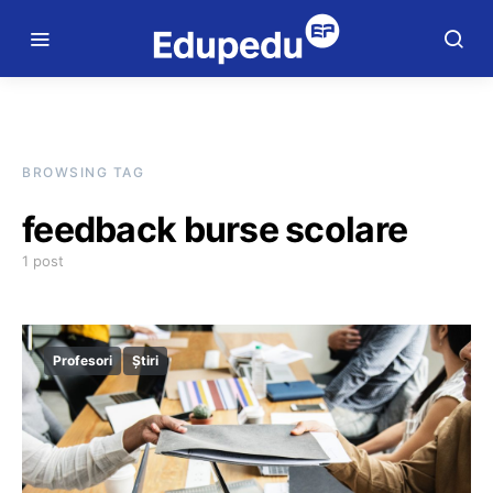
BROWSING TAG
feedback burse scolare
1 post
Profesori
Știri