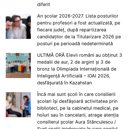
diferit
An școlar 2026-2027. Lista posturilor
pentru profesori a fost actualizată, pe
fiecare județ, după repartizarea
candidaților de la Titularizare 2026 pe
posturi pe perioadă nedeterminată
ULTIMĂ ORĂ Elevii români au obținut 3
medalii de aur, 2 de argint și 3 de
bronz la Olimpiada Internațională de
Inteligență Artificială – IOAI 2026,
desfășurată în Kazahstan
Încă mai sunt școli în care consilierii
școlari își desfășoară activitatea prin
biblioteci, pe la cabinetul medical, pe
holuri sau în cancelarii, atrage atenția
consilierul școlar Aura Stănculescu /
Sunt spații inadecvate în care copilul