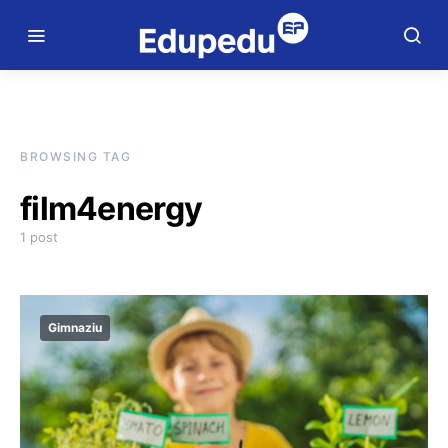
BROWSING TAG
film4energy
1 post
Gimnaziu