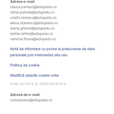
Adrese e-mail
raluca.pantazi@edupedu.ro
mihai.peticila@edupedu.ro
costin.ionescu@edupedu.ro
alexa.stanescu@edupedu.ro
diana.ghimisi@edupedu.ro
stefan.lefter@edupedu.ro
ramona.florea@edupedu.ro
Notă de informare cu privire la prelucrarea de date
personale prin intermediul site-ului
Politica de cookie
Modifică setarile cookie-urilor
PUBLICITATE ȘI PARTENERIATE
Adresă de e-mail
comunicare@edupedu.ro