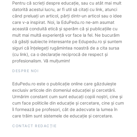
Pentru că scrieți despre educație, sau cu atât mai mult
datorită acestui lucru, ar fi util să citați cu link, atunci
când preluați un articol, părți dintr-un articol sau o idee
care v-a inspirat. Noi, la EduPedu.ro ne-am asumat
această conduită etică și sperăm că și publicațiile cu
mult mai multă experiență vor face la fel. Ne bucurăm
că găsiți subiecte interesante pe Edupedu.ro și suntem
siguri că înțelegeți rugămintea noastră de a cita sursa
(cu link), ca o declarație reciprocă de respect și
profesionalism. Vă mulțumim!
DESPRE NOI
EduPedu.ro este o publicație online care găzduiește
exclusiv articole din domeniul educației și cercetării.
Urmărim constant cum sunt educați copiii noștri, cine și
cum face politicile din educație și cercetare, cine și cum
îi formează pe profesori, cât de adecvate la lumea în
care trăim sunt sistemele de educație și cercetare.
CONTACT REDACȚIE