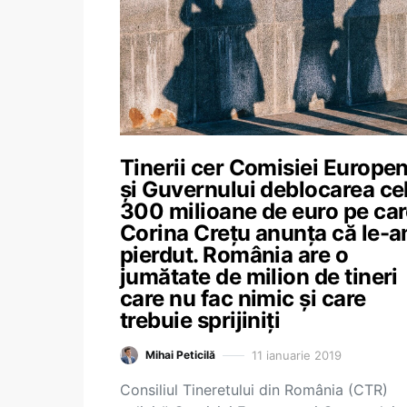
Tinerii cer Comisiei Europe
și Guvernului deblocarea ce
300 milioane de euro pe ca
Corina Crețu anunța că le-
pierdut. România are o
jumătate de milion de tineri
care nu fac nimic și care
trebuie sprijiniți
11 ianuarie 2019
Mihai Peticilă
Consiliul Tineretului din România (CTR)