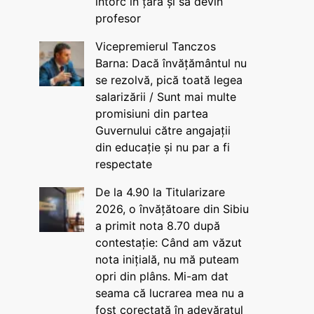
întorc în țară și să devin
profesor
Vicepremierul Tanczos
Barna: Dacă învățământul nu
se rezolvă, pică toată legea
salarizării / Sunt mai multe
promisiuni din partea
Guvernului către angajații
din educație și nu par a fi
respectate
De la 4.90 la Titularizare
2026, o învățătoare din Sibiu
a primit nota 8.70 după
contestație: Când am văzut
nota inițială, nu mă puteam
opri din plâns. Mi-am dat
seama că lucrarea mea nu a
fost corectată în adevăratul