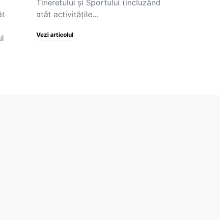
Tineretului și Sportului (incluzând
ât
atât activitățile…
Vezi articolul
ul