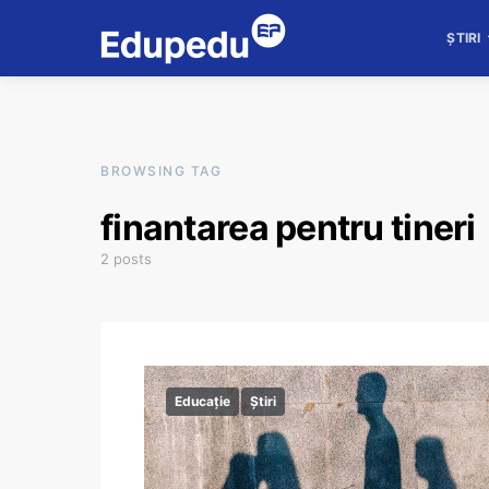
ȘTIRI
BROWSING TAG
finantarea pentru tineri
2 posts
Educație
Știri