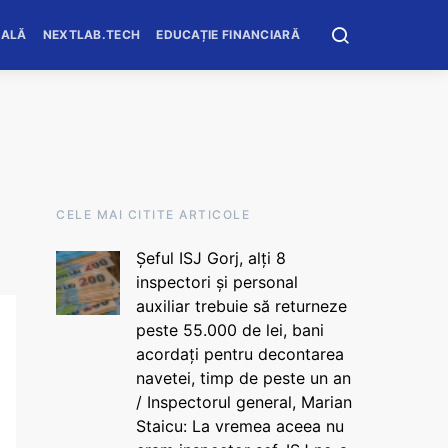
OALĂ
NEXTLAB.TECH
EDUCAȚIE FINANCIARĂ
CELE MAI CITITE ARTICOLE
Șeful ISJ Gorj, alți 8
inspectori și personal
auxiliar trebuie să returneze
peste 55.000 de lei, bani
acordați pentru decontarea
navetei, timp de peste un an
/ Inspectorul general, Marian
Staicu: La vremea aceea nu