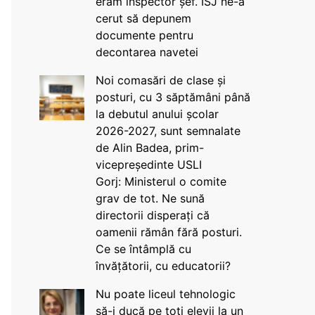
eram inspector șef. ISJ ne-a
cerut să depunem
documente pentru
decontarea navetei
Noi comasări de clase și
posturi, cu 3 săptămâni până
la debutul anului școlar
2026-2027, sunt semnalate
de Alin Badea, prim-
vicepreședinte USLI
Gorj: Ministerul o comite
grav de tot. Ne sună
directorii disperați că
oamenii rămân fără posturi.
Ce se întâmplă cu
învățătorii, cu educatorii?
Nu poate liceul tehnologic
să-i ducă pe toți elevii la un