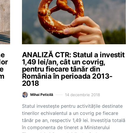
ne
ANALIZĂ CTR: Statul a investit
lor
1,49 lei/an, cât un covrig,
re
pentru fiecare tânăr din
am
România în perioada 2013-
2018
14 decembrie 2018
Mihai Peticilă
Statul investește pentru activitățile destinate
tinerilor echivalentul a un covrig pe fiecare
tânăr pe an, respectiv 1,49 lei. Investiția totală
în componenta de tineret a Ministerului