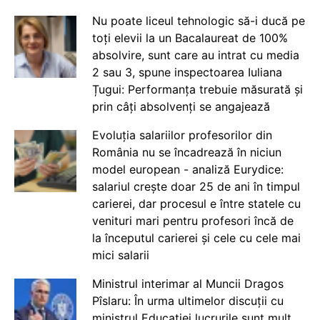
Nu poate liceul tehnologic să-i ducă pe
toți elevii la un Bacalaureat de 100%
absolvire, sunt care au intrat cu media
2 sau 3, spune inspectoarea Iuliana
Țugui: Performanța trebuie măsurată și
prin câți absolvenți se angajează
Evoluția salariilor profesorilor din
România nu se încadrează în niciun
model european - analiză Eurydice:
salariul crește doar 25 de ani în timpul
carierei, dar procesul e între statele cu
venituri mari pentru profesori încă de
la începutul carierei și cele cu cele mai
mici salarii
Ministrul interimar al Muncii Dragos
Pîslaru: În urma ultimelor discuții cu
ministrul Educației lucrurile sunt mult