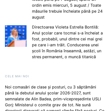
ordin emis miercuri, 5 august / Toate
măsurile trebuie încheiate până pe 24
august
Directoarea Violeta Estrella Bontilă:
Anul școlar care tocmai s-a încheiat a
fost, probabil, unul dintre cei mai grei
pe care i-am trăit. Conducerea unei
școli în România înseamnă, astăzi, un
stres permanent, o muncă titanică
CELE MAI NOI
Noi comasări de clase și posturi, cu 3 săptămâni
până la debutul anului școlar 2026-2027, sunt
semnalate de Alin Badea, prim-vicepreședinte USLI
Gorj: Ministerul o comite grav de tot. Ne sună
directorii disperați că oamenii rămân fără posturi. Ce