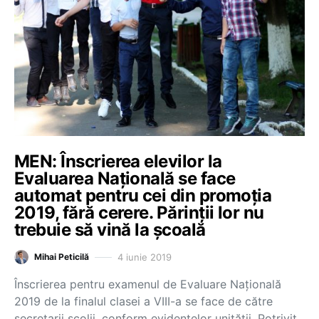
MEN: Înscrierea elevilor la
Evaluarea Naţională se face
automat pentru cei din promoţia
2019, fără cerere. Părinţii lor nu
trebuie să vină la şcoală
4 iunie 2019
Mihai Peticilă
Înscrierea pentru examenul de Evaluare Naţională
2019 de la finalul clasei a VIII-a se face de către
secretarii şcolii, conform evidenţelor unităţii. Potrivit