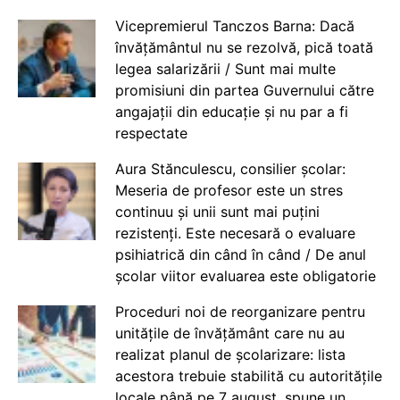
Vicepremierul Tanczos Barna: Dacă
învățământul nu se rezolvă, pică toată
legea salarizării / Sunt mai multe
promisiuni din partea Guvernului către
angajații din educație și nu par a fi
respectate
Aura Stănculescu, consilier școlar:
Meseria de profesor este un stres
continuu și unii sunt mai puțini
rezistenți. Este necesară o evaluare
psihiatrică din când în când / De anul
școlar viitor evaluarea este obligatorie
Proceduri noi de reorganizare pentru
unitățile de învățământ care nu au
realizat planul de școlarizare: lista
acestora trebuie stabilită cu autoritățile
locale până pe 7 august, spune un