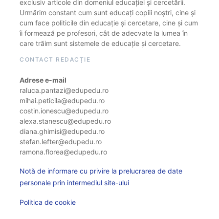
exclusiv articole din domeniul educației și cercetării.
Urmărim constant cum sunt educați copiii noștri, cine și
cum face politicile din educație și cercetare, cine și cum
îi formează pe profesori, cât de adecvate la lumea în
care trăim sunt sistemele de educație și cercetare.
CONTACT REDACȚIE
Adrese e-mail
raluca.pantazi@edupedu.ro
mihai.peticila@edupedu.ro
costin.ionescu@edupedu.ro
alexa.stanescu@edupedu.ro
diana.ghimisi@edupedu.ro
stefan.lefter@edupedu.ro
ramona.florea@edupedu.ro
Notă de informare cu privire la prelucrarea de date
personale prin intermediul site-ului
Politica de cookie