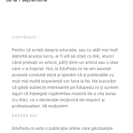
COPYRIGHT
Pentru că scrieți despre educație, sau cu atât mai mult
datorită acestui lucru, ar fi util să citați cu link, atunci
când preluați un articol, părți dintr-un articol sau o idee
care v-a inspirat. Noi, la EduPedu.ro ne-am asumat
această conduită etică și sperăm că și publicațiile cu
mult mai multă experiență vor face la fel. Ne bucurăm
că găsiți subiecte interesante pe Edupedu.ro și suntem
siguri că înțelegeți rugămintea noastră de a cita sursa
(cu link), ca o declarație reciprocă de respect și
profesionalism. Vă mulțumim!
DESPRE NOI
EduPedu.ro este o publicație online care găzduiește