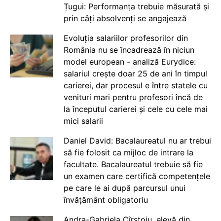
Țugui: Performanța trebuie măsurată și
prin câți absolvenți se angajează
Evoluția salariilor profesorilor din
România nu se încadrează în niciun
model european - analiză Eurydice:
salariul crește doar 25 de ani în timpul
carierei, dar procesul e între statele cu
venituri mari pentru profesori încă de
la începutul carierei și cele cu cele mai
mici salarii
Daniel David: Bacalaureatul nu ar trebui
să fie folosit ca mijloc de intrare la
facultate. Bacalaureatul trebuie să fie
un examen care certifică competențele
pe care le ai după parcursul unui
învățământ obligatoriu
Andra-Gabriela Cîrstoiu, elevă din