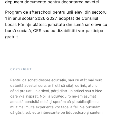
depunem documente pentru decontarea navetei
Program de afterschool pentru unii elevi din sectorul
1 în anul școlar 2026-2027, adoptat de Consiliul
Local: Părinții plătesc jumătate din sumă iar elevii cu
bursă socială, CES sau cu dizabilităţi vor participa
gratuit
COPYRIGHT
Pentru că scrieți despre educație, sau cu atât mai mult
datorită acestui lucru, ar fi util să citați cu link, atunci
când preluați un articol, părți dintr-un articol sau o idee
care v-a inspirat. Noi, la EduPedu.ro ne-am asumat
această conduită etică și sperăm că și publicațiile cu
mult mai multă experiență vor face la fel. Ne bucurăm
că găsiți subiecte interesante pe Edupedu.ro și suntem