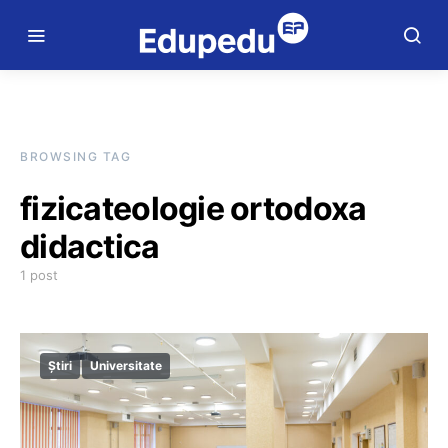
BROWSING TAG
fizicateologie ortodoxa
didactica
1 post
Știri
Universitate