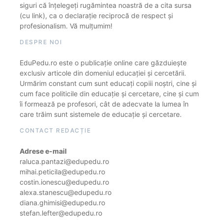
siguri că înțelegeți rugămintea noastră de a cita sursa
(cu link), ca o declarație reciprocă de respect și
profesionalism. Vă mulțumim!
DESPRE NOI
EduPedu.ro este o publicație online care găzduiește
exclusiv articole din domeniul educației și cercetării.
Urmărim constant cum sunt educați copiii noștri, cine și
cum face politicile din educație și cercetare, cine și cum
îi formează pe profesori, cât de adecvate la lumea în
care trăim sunt sistemele de educație și cercetare.
CONTACT REDACȚIE
Adrese e-mail
raluca.pantazi@edupedu.ro
mihai.peticila@edupedu.ro
costin.ionescu@edupedu.ro
alexa.stanescu@edupedu.ro
diana.ghimisi@edupedu.ro
stefan.lefter@edupedu.ro