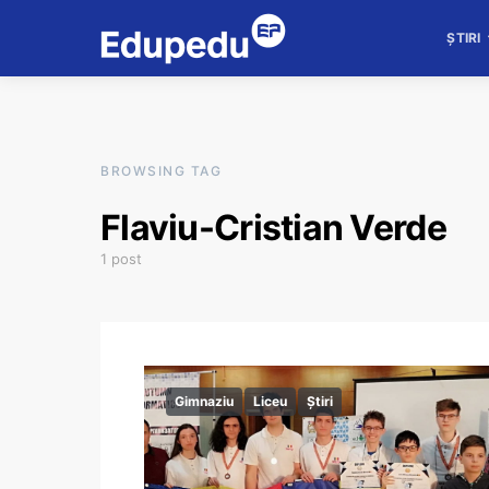
ȘTIRI
BROWSING TAG
Flaviu-Cristian Verde
1 post
Gimnaziu
Liceu
Știri