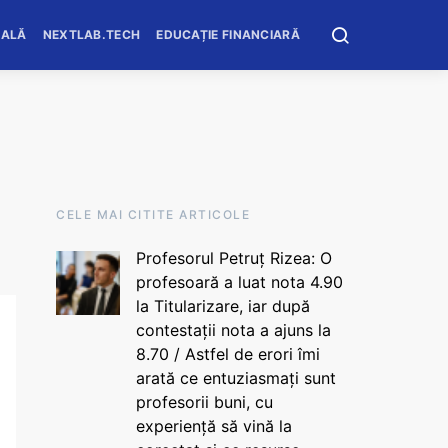
OALĂ
NEXTLAB.TECH
EDUCAȚIE FINANCIARĂ
CELE MAI CITITE ARTICOLE
Profesorul Petruț Rizea: O
profesoară a luat nota 4.90
la Titularizare, iar după
contestații nota a ajuns la
8.70 / Astfel de erori îmi
arată ce entuziasmați sunt
profesorii buni, cu
experiență să vină la