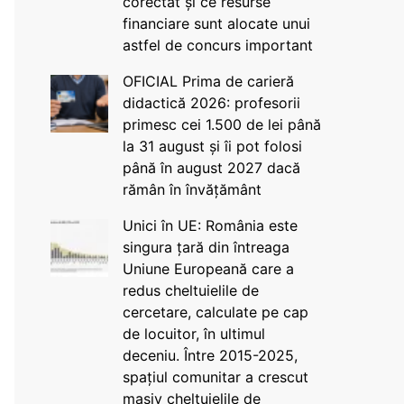
corectat și ce resurse
financiare sunt alocate unui
astfel de concurs important
OFICIAL Prima de carieră
didactică 2026: profesorii
primesc cei 1.500 de lei până
la 31 august și îi pot folosi
până în august 2027 dacă
rămân în învățământ
Unici în UE: România este
singura țară din întreaga
Uniune Europeană care a
redus cheltuielile de
cercetare, calculate pe cap
de locuitor, în ultimul
deceniu. Între 2015-2025,
spațiul comunitar a crescut
masiv cheltuielile de