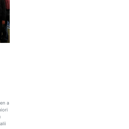
men a
iori
u
lii