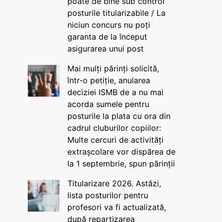
poate de bine sub control
posturile titularizabile / La
niciun concurs nu poți
garanta de la început
asigurarea unui post
Mai mulți părinți solicită,
într-o petiție, anularea
deciziei ISMB de a nu mai
acorda sumele pentru
posturile la plata cu ora din
cadrul cluburilor copiilor:
Multe cercuri de activități
extrașcolare vor dispărea de
la 1 septembrie, spun părinții
Titularizare 2026. Astăzi,
lista posturilor pentru
profesori va fi actualizată,
după repartizarea