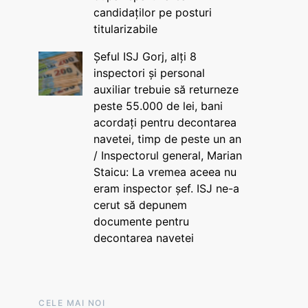
candidaților pe posturi
titularizabile
Șeful ISJ Gorj, alți 8
inspectori și personal
auxiliar trebuie să returneze
peste 55.000 de lei, bani
acordați pentru decontarea
navetei, timp de peste un an
/ Inspectorul general, Marian
Staicu: La vremea aceea nu
eram inspector șef. ISJ ne-a
cerut să depunem
documente pentru
decontarea navetei
CELE MAI NOI