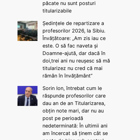
păcate nu sunt posturi
titularizabile
Ședințele de repartizare a
profesorilor 2026, la Sibiu.
Învățătoare: „Am zis iau ce
este. O să fac naveta și
Doamne-ajută, dar dacă în
doi,trei ani nu reușesc să mă
titularizez nu cred că mai
rămân în învățământ”
Sorin Ion, întrebat cum le
răspunde profesorilor care
dau an de an Titularizarea,
obțin note mari, dar nu au
post pe perioadă
nedeterminată: În ultimii ani
am încercat să ținem cât se