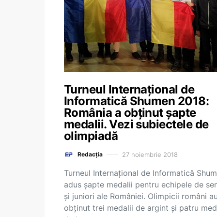
Turneul Internaţional de
Informatică Shumen 2018:
România a obținut șapte
medalii. Vezi subiectele de
olimpiadă
27 noiembrie 2018
Redacția
Turneul Internaţional de Informatică Shu
adus șapte medalii pentru echipele de sen
și juniori ale României. Olimpicii români a
obținut trei medalii de argint și patru meda