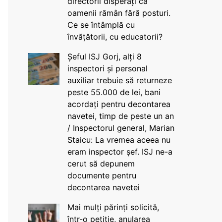
directorii disperați că
oamenii rămân fără posturi.
Ce se întâmplă cu
învățătorii, cu educatorii?
Șeful ISJ Gorj, alți 8
inspectori și personal
auxiliar trebuie să returneze
peste 55.000 de lei, bani
acordați pentru decontarea
navetei, timp de peste un an
/ Inspectorul general, Marian
Staicu: La vremea aceea nu
eram inspector șef. ISJ ne-a
cerut să depunem
documente pentru
decontarea navetei
Mai mulți părinți solicită,
într-o petiție, anularea