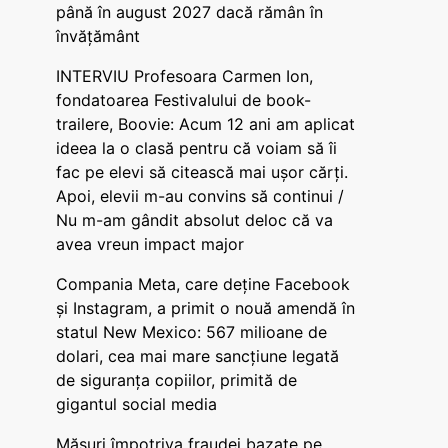
până în august 2027 dacă rămân în
învățământ
INTERVIU Profesoara Carmen Ion,
fondatoarea Festivalului de book-
trailere, Boovie: Acum 12 ani am aplicat
ideea la o clasă pentru că voiam să îi
fac pe elevi să citească mai ușor cărți.
Apoi, elevii m-au convins să continui /
Nu m-am gândit absolut deloc că va
avea vreun impact major
Compania Meta, care deține Facebook
și Instagram, a primit o nouă amendă în
statul New Mexico: 567 milioane de
dolari, cea mai mare sancțiune legată
de siguranța copiilor, primită de
gigantul social media
Măsuri împotriva fraudei bazate pe