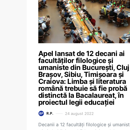
Apel lansat de 12 decani ai
facultăților filologice și
umaniste din București, Cluj
Brașov, Sibiu, Timișoara și
Craiova: Limba și literatura
română trebuie să fie probă
distinctă la Bacalaureat, în
proiectul legii educației
24 august 2022
R.P.
Decanii a 12 facultăți filologice și umanis