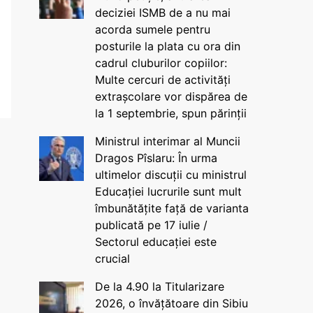
deciziei ISMB de a nu mai
acorda sumele pentru
posturile la plata cu ora din
cadrul cluburilor copiilor:
Multe cercuri de activități
extrașcolare vor dispărea de
la 1 septembrie, spun părinții
Ministrul interimar al Muncii
Dragos Pîslaru: În urma
ultimelor discuții cu ministrul
Educației lucrurile sunt mult
îmbunătățite față de varianta
publicată pe 17 iulie /
Sectorul educației este
crucial
De la 4.90 la Titularizare
2026, o învățătoare din Sibiu