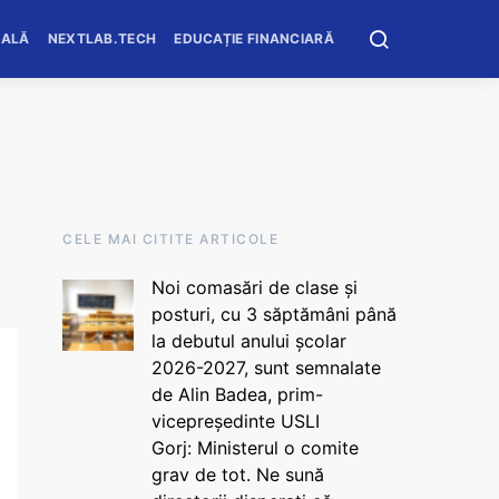
OALĂ
NEXTLAB.TECH
EDUCAȚIE FINANCIARĂ
CELE MAI CITITE ARTICOLE
Noi comasări de clase și
posturi, cu 3 săptămâni până
la debutul anului școlar
2026-2027, sunt semnalate
de Alin Badea, prim-
vicepreședinte USLI
Gorj: Ministerul o comite
grav de tot. Ne sună