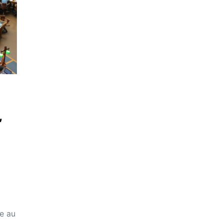
,
te au