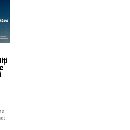
iți
le
i
re
gat