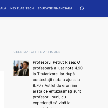
OALĂ
NEXTLAB.TECH
EDUCAȚIE FINANCIARĂ
CELE MAI CITITE ARTICOLE
Profesorul Petruț Rizea: O
profesoară a luat nota 4.90
la Titularizare, iar după
contestații nota a ajuns la
8.70 / Astfel de erori îmi
arată ce entuziasmați sunt
profesorii buni, cu
experiență să vină la