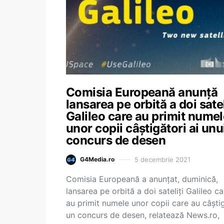
Comisia Europeană anunță
lansarea pe orbită a doi satel
Galileo care au primit nume
unor copii câștigători ai unu
concurs de desen
5 decembrie 2021
G4Media.ro
Comisia Europeană a anunţat, duminică,
lansarea pe orbită a doi sateliţi Galileo ca
au primit numele unor copii care au câşti
un concurs de desen, relatează News.ro,