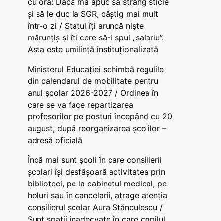
cu ora: Dacă mă apuc să strâng sticle
și să le duc la SGR, câștig mai mult
într-o zi / Statul îți aruncă niște
mărunțiș și îți cere să-i spui „salariu”.
Asta este umilință instituționalizată
Ministerul Educației schimbă regulile
din calendarul de mobilitate pentru
anul școlar 2026-2027 / Ordinea în
care se va face repartizarea
profesorilor pe posturi începând cu 20
august, după reorganizarea școlilor –
adresă oficială
Încă mai sunt școli în care consilierii
școlari își desfășoară activitatea prin
biblioteci, pe la cabinetul medical, pe
holuri sau în cancelarii, atrage atenția
consilierul școlar Aura Stănculescu /
Sunt spații inadecvate în care copilul