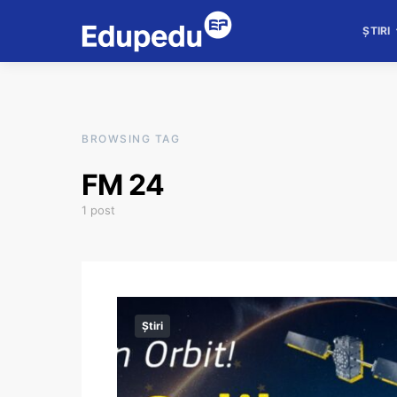
ȘTIRI
BROWSING TAG
FM 24
1 post
Știri