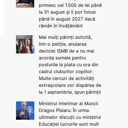
primesc cei 1.500 de lei până
la 31 august și îi pot folosi
până în august 2027 dacă
rămân în învățământ
Mai mulți părinți solicită,
într-o petiție, anularea
deciziei ISMB de a nu mai
acorda sumele pentru
posturile la plata cu ora din
cadrul cluburilor copiilor:
Multe cercuri de activități
extrașcolare vor dispărea de
la 1 septembrie, spun părinții
Ministrul interimar al Muncii
Dragos Pîslaru: În urma
ultimelor discuții cu ministrul
Educației lucrurile sunt mult