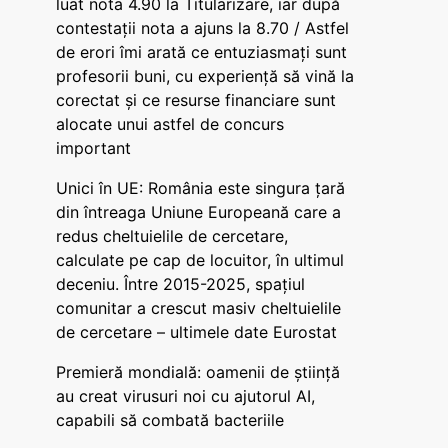
luat nota 4.90 la Titularizare, iar după
contestații nota a ajuns la 8.70 / Astfel
de erori îmi arată ce entuziasmați sunt
profesorii buni, cu experiență să vină la
corectat și ce resurse financiare sunt
alocate unui astfel de concurs
important
Unici în UE: România este singura țară
din întreaga Uniune Europeană care a
redus cheltuielile de cercetare,
calculate pe cap de locuitor, în ultimul
deceniu. Între 2015-2025, spațiul
comunitar a crescut masiv cheltuielile
de cercetare – ultimele date Eurostat
Premieră mondială: oamenii de știință
au creat virusuri noi cu ajutorul AI,
capabili să combată bacteriile