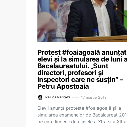
Protest #foaiagoală anunțat
elevi și la simularea de luni 
Bacalaureatului. „Sunt
directori, profesori și
inspectori care ne susțin” –
Petru Apostoaia
17 martie 2019
Raluca Pantazi
Elevii anunță proteste #foaiagoală și la
simularea examenelor de Bacalaureat 201
pe care liceenii de clasele a XI-a și a XII-a