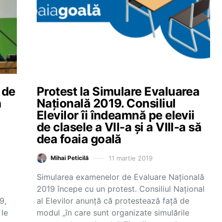
 de
Protest la Simulare Evaluarea
a
Națională 2019. Consiliul
Elevilor îi îndeamnă pe elevii
de clasele a VII-a și a VIII-a să
dea foaia goală
11 martie 2019
Mihai Peticilă
Simularea examenelor de Evaluare Națională
2019 începe cu un protest. Consiliul Național
9,
al Elevilor anunță că protestează față de
 le
modul „în care sunt organizate simulările