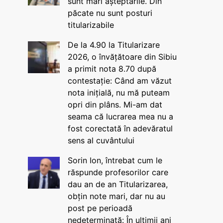
sunt mari așteptările. Din
păcate nu sunt posturi
titularizabile
De la 4.90 la Titularizare
2026, o învățătoare din Sibiu
a primit nota 8.70 după
contestație: Când am văzut
nota inițială, nu mă puteam
opri din plâns. Mi-am dat
seama că lucrarea mea nu a
fost corectată în adevăratul
sens al cuvântului
Sorin Ion, întrebat cum le
răspunde profesorilor care
dau an de an Titularizarea,
obțin note mari, dar nu au
post pe perioadă
nedeterminată: În ultimii ani