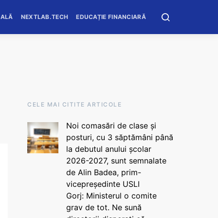
OALĂ
NEXTLAB.TECH
EDUCAȚIE FINANCIARĂ
CELE MAI CITITE ARTICOLE
Noi comasări de clase și
posturi, cu 3 săptămâni până
la debutul anului școlar
2026-2027, sunt semnalate
de Alin Badea, prim-
vicepreședinte USLI
Gorj: Ministerul o comite
grav de tot. Ne sună