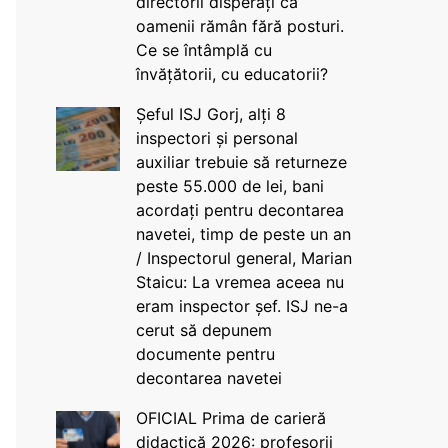
directorii disperați că
oamenii rămân fără posturi.
Ce se întâmplă cu
învățătorii, cu educatorii?
Șeful ISJ Gorj, alți 8
inspectori și personal
auxiliar trebuie să returneze
peste 55.000 de lei, bani
acordați pentru decontarea
navetei, timp de peste un an
/ Inspectorul general, Marian
Staicu: La vremea aceea nu
eram inspector șef. ISJ ne-a
cerut să depunem
documente pentru
decontarea navetei
OFICIAL Prima de carieră
didactică 2026: profesorii