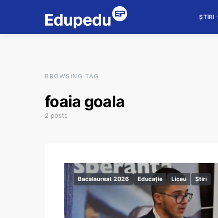
ȘTIRI
BROWSING TAG
foaia goala
2 posts
Bacalaureat 2026
Educație
Liceu
Știri