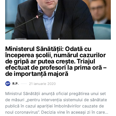
Ministerul Sănătății: Odată cu
începerea școlii, numărul cazurilor
de gripă ar putea crește. Triajul
efectuat de profesori la prima oră –
de importanță majoră
21 ianuarie 2020
R.P.
Ministrul Sănătății anunță oficial pregătirea unui set
de măsuri „pentru intervenția sistemului de sănătate
publică în cazul apariției îmbolnăvirilor cauzate de
noul coronavirus”. Decizia vine în aceeași zi în care…