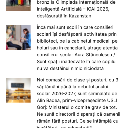
bronz la Olimpiada Internațională de
Inteligență Artificială – IOAI 2026,
desfășurată în Kazahstan
Încă mai sunt școli în care consilierii
școlari își desfășoară activitatea prin
biblioteci, pe la cabinetul medical, pe
holuri sau în cancelarii, atrage atenția
consilierul școlar Aura Stănculescu /
Sunt spații inadecvate în care copilul
nu va destăinui nimic niciodată
Noi comasări de clase și posturi, cu 3
săptămâni până la debutul anului
școlar 2026-2027, sunt semnalate de
Alin Badea, prim-vicepreședinte USLI
Gorj: Ministerul o comite grav de tot.
Ne sună directorii disperați că oamenii
rămân fără posturi. Ce se întâmplă cu
învățătorii, cu educatorii?