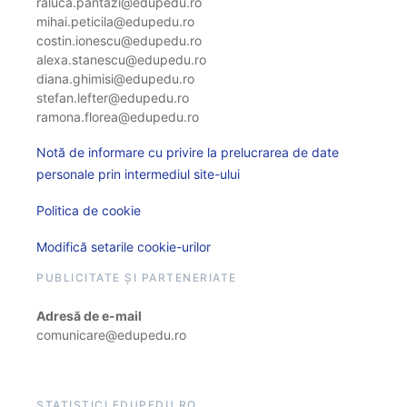
raluca.pantazi@edupedu.ro
mihai.peticila@edupedu.ro
costin.ionescu@edupedu.ro
alexa.stanescu@edupedu.ro
diana.ghimisi@edupedu.ro
stefan.lefter@edupedu.ro
ramona.florea@edupedu.ro
Notă de informare cu privire la prelucrarea de date
personale prin intermediul site-ului
Politica de cookie
Modifică setarile cookie-urilor
PUBLICITATE ȘI PARTENERIATE
Adresă de e-mail
comunicare@edupedu.ro
STATISTICI EDUPEDU.RO