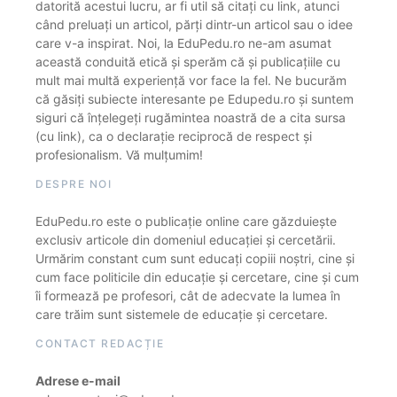
datorită acestui lucru, ar fi util să citați cu link, atunci
când preluați un articol, părți dintr-un articol sau o idee
care v-a inspirat. Noi, la EduPedu.ro ne-am asumat
această conduită etică și sperăm că și publicațiile cu
mult mai multă experiență vor face la fel. Ne bucurăm
că găsiți subiecte interesante pe Edupedu.ro și suntem
siguri că înțelegeți rugămintea noastră de a cita sursa
(cu link), ca o declarație reciprocă de respect și
profesionalism. Vă mulțumim!
DESPRE NOI
EduPedu.ro este o publicație online care găzduiește
exclusiv articole din domeniul educației și cercetării.
Urmărim constant cum sunt educați copiii noștri, cine și
cum face politicile din educație și cercetare, cine și cum
îi formează pe profesori, cât de adecvate la lumea în
care trăim sunt sistemele de educație și cercetare.
CONTACT REDACȚIE
Adrese e-mail