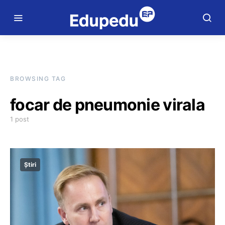
BROWSING TAG
focar de pneumonie virala
1 post
Știri