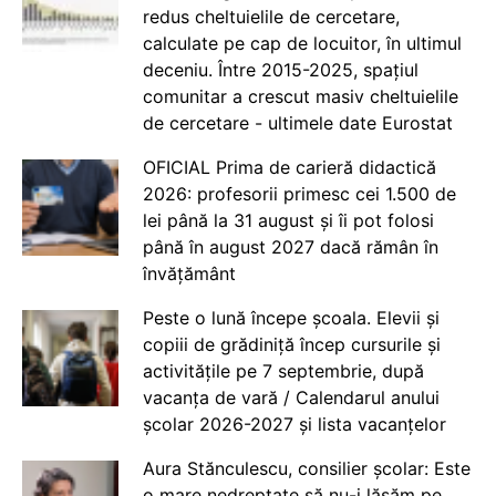
redus cheltuielile de cercetare,
calculate pe cap de locuitor, în ultimul
deceniu. Între 2015-2025, spațiul
comunitar a crescut masiv cheltuielile
de cercetare - ultimele date Eurostat
OFICIAL Prima de carieră didactică
2026: profesorii primesc cei 1.500 de
lei până la 31 august și îi pot folosi
până în august 2027 dacă rămân în
învățământ
Peste o lună începe școala. Elevii și
copiii de grădiniță încep cursurile și
activitățile pe 7 septembrie, după
vacanța de vară / Calendarul anului
școlar 2026-2027 și lista vacanțelor
Aura Stănculescu, consilier școlar: Este
o mare nedreptate să nu-i lăsăm pe