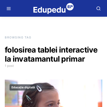
BROWSING TAG
folosirea tablei interactive
la invatamantul primar
1 post
Educație digitală