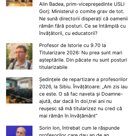
Alin Badea, prim-vicepreședinte USLI
Gorj: Ministerul o comite grav de tot.
Ne sună directorii disperați că oamenii
rămân fără posturi. Ce se întâmplă cu
învățătorii, cu educatorii?
Profesor de Istorie cu 9.70 la
Titularizare 2026: Nu prea sunt mari
așteptările. Din păcate nu sunt posturi
titularizabile
Ședințele de repartizare a profesorilor
2026, la Sibiu. Învățătoare: „Am zis iau
ce este. O să fac naveta și Doamne-
ajută, dar dacă în doi,trei ani nu
reușesc să mă titularizez nu cred că
mai rămân în învățământ”
Sorin Ion, întrebat cum le răspunde
profesorilor care dau an de an