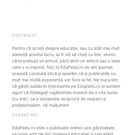
COPYRIGHT
Pentru că scrieți despre educație, sau cu atât mai mult
datorită acestui lucru, ar fi util să citați cu link, atunci
când preluați un articol, părți dintr-un articol sau o idee
care v-a inspirat. Noi, la EduPedu.ro ne-am asumat
această conduită etică și sperăm că și publicațiile cu
mult mai multă experiență vor face la fel. Ne bucurăm
că găsiți subiecte interesante pe Edupedu.ro și suntem
siguri că înțelegeți rugămintea noastră de a cita sursa
(cu link), ca o declarație reciprocă de respect și
profesionalism. Vă mulțumim!
DESPRE NOI
EduPedu.ro este o publicație online care găzduiește
exclusiv articole din domeniul educației și cercetării.