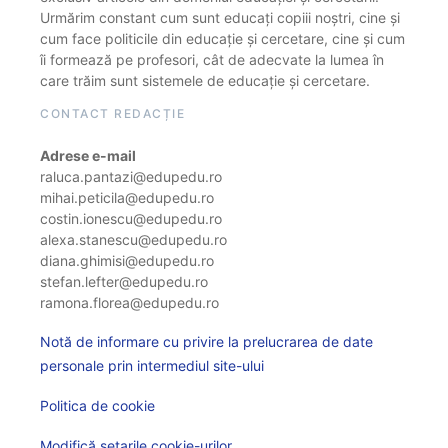
Urmărim constant cum sunt educați copiii noștri, cine și
cum face politicile din educație și cercetare, cine și cum
îi formează pe profesori, cât de adecvate la lumea în
care trăim sunt sistemele de educație și cercetare.
CONTACT REDACȚIE
Adrese e-mail
raluca.pantazi@edupedu.ro
mihai.peticila@edupedu.ro
costin.ionescu@edupedu.ro
alexa.stanescu@edupedu.ro
diana.ghimisi@edupedu.ro
stefan.lefter@edupedu.ro
ramona.florea@edupedu.ro
Notă de informare cu privire la prelucrarea de date
personale prin intermediul site-ului
Politica de cookie
Modifică setarile cookie-urilor