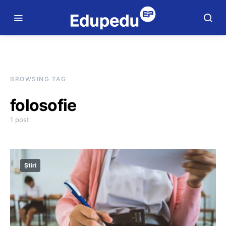
BROWSING TAG
folosofie
1 post
Știri