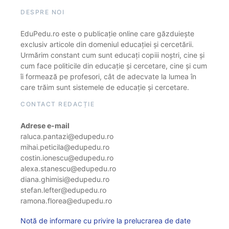
DESPRE NOI
EduPedu.ro este o publicație online care găzduiește
exclusiv articole din domeniul educației și cercetării.
Urmărim constant cum sunt educați copiii noștri, cine și
cum face politicile din educație și cercetare, cine și cum
îi formează pe profesori, cât de adecvate la lumea în
care trăim sunt sistemele de educație și cercetare.
CONTACT REDACȚIE
Adrese e-mail
raluca.pantazi@edupedu.ro
mihai.peticila@edupedu.ro
costin.ionescu@edupedu.ro
alexa.stanescu@edupedu.ro
diana.ghimisi@edupedu.ro
stefan.lefter@edupedu.ro
ramona.florea@edupedu.ro
Notă de informare cu privire la prelucrarea de date