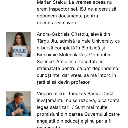
Marian Staicu: La vremea aceea nu
eram inspector șef. ISJ ne-a cerut să
depunem documente pentru
decontarea navetei
Andra-Gabriela Cîrstoiu, elevă din
Târgu Jiu, admisă la Yale University cu
o bursă completă în Biofizică și
Biochimie Moleculară și Computer
Science: Am ales o facultate în
străinătate pentru că pot deprinde noi
cunoștințe, dar vreau să mă întorc în
țară și să devin profesor
Vicepremierul Tanczos Barna: Dacă
învățământul nu se rezolvă, pică toată
legea salarizării / Sunt mai multe
promisiuni din partea Guvernului către
angajații din educație și nu par a fi
respectate