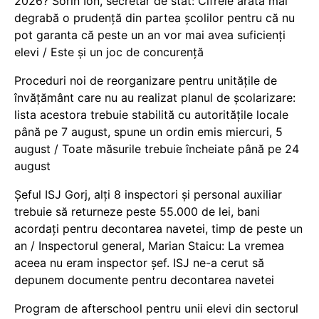
2026? Sorin Ion, secretar de stat: Cifrele arată mai
degrabă o prudență din partea școlilor pentru că nu
pot garanta că peste un an vor mai avea suficienți
elevi / Este și un joc de concurență
Proceduri noi de reorganizare pentru unitățile de
învățământ care nu au realizat planul de școlarizare:
lista acestora trebuie stabilită cu autoritățile locale
până pe 7 august, spune un ordin emis miercuri, 5
august / Toate măsurile trebuie încheiate până pe 24
august
Șeful ISJ Gorj, alți 8 inspectori și personal auxiliar
trebuie să returneze peste 55.000 de lei, bani
acordați pentru decontarea navetei, timp de peste un
an / Inspectorul general, Marian Staicu: La vremea
aceea nu eram inspector șef. ISJ ne-a cerut să
depunem documente pentru decontarea navetei
Program de afterschool pentru unii elevi din sectorul