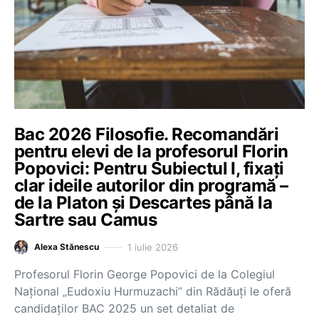
Bac 2026 Filosofie. Recomandări
pentru elevi de la profesorul Florin
Popovici: Pentru Subiectul I, fixați
clar ideile autorilor din programă –
de la Platon și Descartes până la
Sartre sau Camus
1 iulie 2026
Alexa Stănescu
Profesorul Florin George Popovici de la Colegiul
Național „Eudoxiu Hurmuzachi” din Rădăuți le oferă
candidaților BAC 2025 un set detaliat de