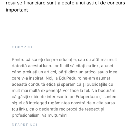
resurse financiare sunt alocate unui astfel de concurs
important
COPYRIGHT
Pentru că scrieți despre educație, sau cu atât mai mult
datorită acestui lucru, ar fi util să citați cu link, atunci
când preluați un articol, părți dintr-un articol sau o idee
care v-a inspirat. Noi, la EduPedu.ro ne-am asumat
această conduită etică și sperăm că și publicațiile cu
mult mai multă experiență vor face la fel. Ne bucurăm
că găsiți subiecte interesante pe Edupedu.ro și suntem
siguri că înțelegeți rugămintea noastră de a cita sursa
(cu link), ca o declarație reciprocă de respect și
profesionalism. Vă mulțumim!
DESPRE NOI