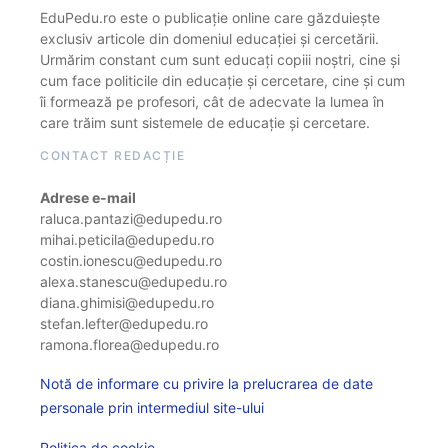
EduPedu.ro este o publicație online care găzduiește
exclusiv articole din domeniul educației și cercetării.
Urmărim constant cum sunt educați copiii noștri, cine și
cum face politicile din educație și cercetare, cine și cum
îi formează pe profesori, cât de adecvate la lumea în
care trăim sunt sistemele de educație și cercetare.
CONTACT REDACȚIE
Adrese e-mail
raluca.pantazi@edupedu.ro
mihai.peticila@edupedu.ro
costin.ionescu@edupedu.ro
alexa.stanescu@edupedu.ro
diana.ghimisi@edupedu.ro
stefan.lefter@edupedu.ro
ramona.florea@edupedu.ro
Notă de informare cu privire la prelucrarea de date
personale prin intermediul site-ului
Politica de cookie