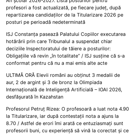
An școlar 2026-2027. Lista posturilor pentru
profesori a fost actualizată, pe fiecare județ, după
repartizarea candidaților de la Titularizare 2026 pe
posturi pe perioadă nedeterminată
ISJ Constanța pasează Palatului Copiilor executarea
hotărârii prin care Tribunalul a suspendat chiar
deciziile Inspectoratului de tăiere a posturilor:
Obligațiile vă revin „în totalitate” / ISJ susține că s-a
conformat pentru că nu a mai emis alte acte
ULTIMĂ ORĂ Elevii români au obținut 3 medalii de
aur, 2 de argint și 3 de bronz la Olimpiada
Internațională de Inteligență Artificială – IOAI 2026,
desfășurată în Kazahstan
Profesorul Petruț Rizea: O profesoară a luat nota 4.90
la Titularizare, iar după contestații nota a ajuns la
8.70 / Astfel de erori îmi arată ce entuziasmați sunt
profesorii buni, cu experiență să vină la corectat și ce