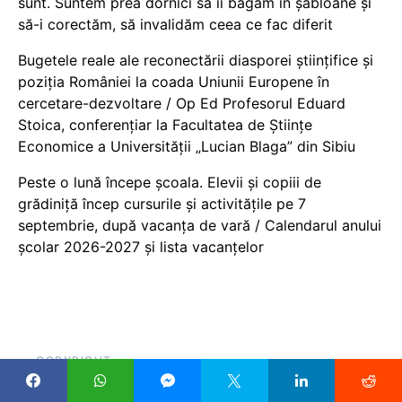
sunt. Suntem prea dornici să îi băgăm în șabloane și
să-i corectăm, să invalidăm ceea ce fac diferit
Bugetele reale ale reconectării diasporei științifice și
poziția României la coada Uniunii Europene în
cercetare-dezvoltare / Op Ed Profesorul Eduard
Stoica, conferențiar la Facultatea de Științe
Economice a Universității „Lucian Blaga” din Sibiu
Peste o lună începe școala. Elevii și copiii de
grădiniță încep cursurile și activitățile pe 7
septembrie, după vacanța de vară / Calendarul anului
școlar 2026-2027 și lista vacanțelor
COPYRIGHT
Pentru că scrieți despre educație, sau cu atât mai mult