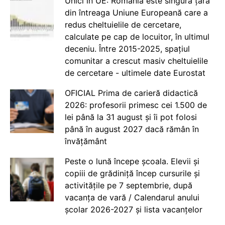
Unici în UE: România este singura țară
din întreaga Uniune Europeană care a
redus cheltuielile de cercetare,
calculate pe cap de locuitor, în ultimul
deceniu. Între 2015-2025, spațiul
comunitar a crescut masiv cheltuielile
de cercetare - ultimele date Eurostat
OFICIAL Prima de carieră didactică
2026: profesorii primesc cei 1.500 de
lei până la 31 august și îi pot folosi
până în august 2027 dacă rămân în
învățământ
Peste o lună începe școala. Elevii și
copiii de grădiniță încep cursurile și
activitățile pe 7 septembrie, după
vacanța de vară / Calendarul anului
școlar 2026-2027 și lista vacanțelor