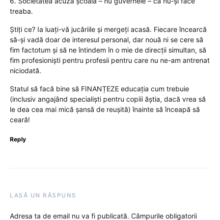
6. Societatea acuză școala – nu guvernele – că nu-și face
treaba.
Știți ce? Ia luați-vă jucăriile și mergeți acasă. Fiecare încearcă
să-și vadă doar de interesul personal, dar nouă ni se cere să
fim factotum și să ne întindem în o mie de direcții simultan, să
fim profesioniști pentru profesii pentru care nu ne-am antrenat
niciodată.
Statul să facă bine să FINANȚEZE educația cum trebuie
(inclusiv angajând specialiști pentru copiii ăștia, dacă vrea să
le dea cea mai mică șansă de reușită) înainte să înceapă să
ceară!
Reply
LASĂ UN RĂSPUNS
Adresa ta de email nu va fi publicată.
Câmpurile obligatorii