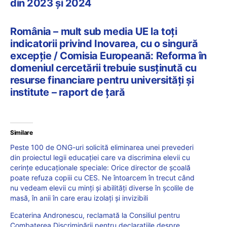
din 2023 și 2024
România – mult sub media UE la toți
indicatorii privind Inovarea, cu o singură
excepție / Comisia Europeană: Reforma în
domeniul cercetării trebuie susținută cu
resurse financiare pentru universități și
institute – raport de țară
Similare
Peste 100 de ONG-uri solicită eliminarea unei prevederi
din proiectul legii educației care va discrimina elevii cu
cerințe educaționale speciale: Orice director de școală
poate refuza copiii cu CES. Ne întoarcem în trecut când
nu vedeam elevii cu minți și abilități diverse în școlile de
masă, în anii în care erau izolați și invizibili
Ecaterina Andronescu, reclamată la Consiliul pentru
Combaterea Discriminării pentru declarațiile despre