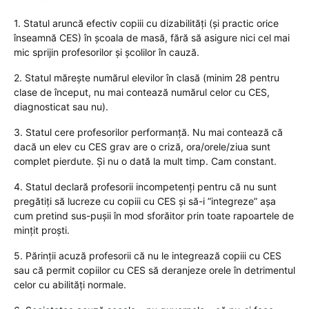
1. Statul aruncă efectiv copiii cu dizabilități (și practic orice
înseamnă CES) în școala de masă, fără să asigure nici cel mai
mic sprijin profesorilor și școlilor în cauză.
2. Statul mărește numărul elevilor în clasă (minim 28 pentru
clase de început, nu mai contează numărul celor cu CES,
diagnosticat sau nu).
3. Statul cere profesorilor performanță. Nu mai contează că
dacă un elev cu CES grav are o criză, ora/orele/ziua sunt
complet pierdute. Și nu o dată la mult timp. Cam constant.
4. Statul declară profesorii incompetenți pentru că nu sunt
pregătiți să lucreze cu copiii cu CES și să-i ”integreze” așa
cum pretind sus-pușii în mod sforăitor prin toate rapoartele de
mințit proști.
5. Părinții acuză profesorii că nu le integrează copiii cu CES
sau că permit copiilor cu CES să deranjeze orele în detrimentul
celor cu abilități normale.