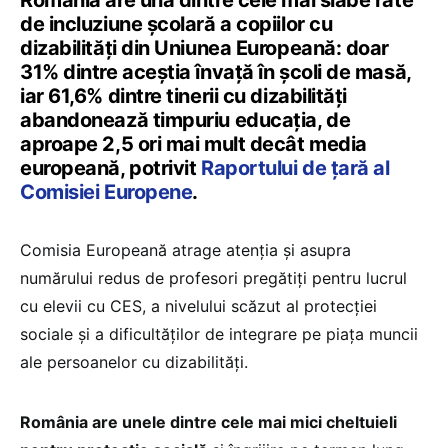
România are una dintre cele mai slabe rate
de incluziune școlară a copiilor cu
dizabilități din Uniunea Europeană: doar
31% dintre aceștia învață în școli de masă,
iar 61,6% dintre tinerii cu dizabilități
abandonează timpuriu educația, de
aproape 2,5 ori mai mult decât media
europeană, potrivit
Raportului de țară al
Comisiei Europene
.
Comisia Europeană atrage atenția și asupra
numărului redus de profesori pregătiți pentru lucrul
cu elevii cu CES, a nivelului scăzut al protecției
sociale și a dificultăților de integrare pe piața muncii
ale persoanelor cu dizabilități.
România are unele dintre cele mai mici cheltuieli