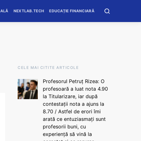
OALĂ
NEXTLAB.TECH
EDUCAȚIE FINANCIARĂ
CELE MAI CITITE ARTICOLE
Profesorul Petruț Rizea: O
profesoară a luat nota 4.90
la Titularizare, iar după
contestații nota a ajuns la
8.70 / Astfel de erori îmi
arată ce entuziasmați sunt
profesorii buni, cu
experiență să vină la