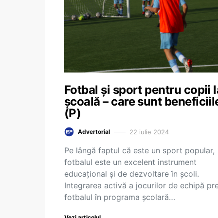
Fotbal și sport pentru copii l
școală – care sunt beneficiil
(P)
22 iulie 2024
Advertorial
Pe lângă faptul că este un sport popular,
fotbalul este un excelent instrument
educațional și de dezvoltare în școli.
Integrarea activă a jocurilor de echipă p
fotbalul în programa școlară…
Vezi articolul