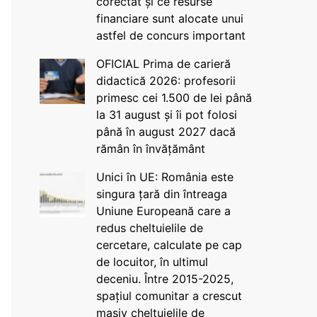
corectat și ce resurse
financiare sunt alocate unui
astfel de concurs important
OFICIAL Prima de carieră
didactică 2026: profesorii
primesc cei 1.500 de lei până
la 31 august și îi pot folosi
până în august 2027 dacă
rămân în învățământ
Unici în UE: România este
singura țară din întreaga
Uniune Europeană care a
redus cheltuielile de
cercetare, calculate pe cap
de locuitor, în ultimul
deceniu. Între 2015-2025,
spațiul comunitar a crescut
masiv cheltuielile de