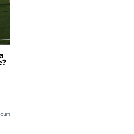
a
e?
recum