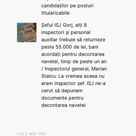
candidaților pe posturi
titularizabile
Șeful ISJ Gorj, alți 8
inspectori și personal
auxiliar trebuie să returneze
peste 55.000 de lei, bani
acordați pentru decontarea
navetei, timp de peste un an
/ Inspectorul general, Marian
Staicu: La vremea aceea nu
eram inspector șef. ISJ ne-a
cerut să depunem
documente pentru
decontarea navetei
CELE MAI NOI