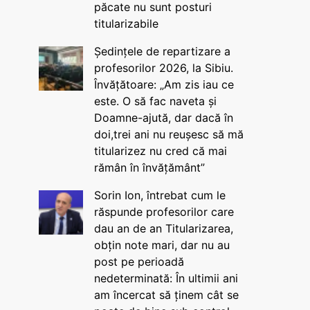
păcate nu sunt posturi
titularizabile
Ședințele de repartizare a
profesorilor 2026, la Sibiu.
Învățătoare: „Am zis iau ce
este. O să fac naveta și
Doamne-ajută, dar dacă în
doi,trei ani nu reușesc să mă
titularizez nu cred că mai
rămân în învățământ”
Sorin Ion, întrebat cum le
răspunde profesorilor care
dau an de an Titularizarea,
obțin note mari, dar nu au
post pe perioadă
nedeterminată: În ultimii ani
am încercat să ținem cât se