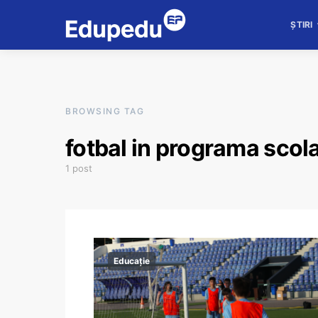
ȘTIRI
BROWSING TAG
fotbal in programa scol
1 post
Educație