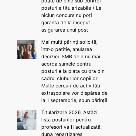
poate de bine sub control
posturile titularizabile / La
niciun concurs nu poți
garanta de la început
asigurarea unui post
Mai mulți părinți solicită,
într-o petiție, anularea
deciziei ISMB de a nu mai
acorda sumele pentru
posturile la plata cu ora din
cadrul cluburilor copiilor:
Multe cercuri de activități
extrașcolare vor dispărea de
la 1 septembrie, spun părinții
Titularizare 2026. Astăzi,
lista posturilor pentru
profesori va fi actualizată,
după repartizarea