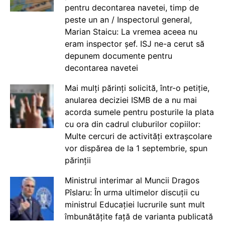
pentru decontarea navetei, timp de
peste un an / Inspectorul general,
Marian Staicu: La vremea aceea nu
eram inspector șef. ISJ ne-a cerut să
depunem documente pentru
decontarea navetei
Mai mulți părinți solicită, într-o petiție,
anularea deciziei ISMB de a nu mai
acorda sumele pentru posturile la plata
cu ora din cadrul cluburilor copiilor:
Multe cercuri de activități extrașcolare
vor dispărea de la 1 septembrie, spun
părinții
Ministrul interimar al Muncii Dragos
Pîslaru: În urma ultimelor discuții cu
ministrul Educației lucrurile sunt mult
îmbunătățite față de varianta publicată