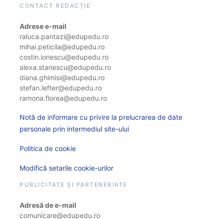
CONTACT REDACȚIE
Adrese e-mail
raluca.pantazi@edupedu.ro
mihai.peticila@edupedu.ro
costin.ionescu@edupedu.ro
alexa.stanescu@edupedu.ro
diana.ghimisi@edupedu.ro
stefan.lefter@edupedu.ro
ramona.florea@edupedu.ro
Notă de informare cu privire la prelucrarea de date
personale prin intermediul site-ului
Politica de cookie
Modifică setarile cookie-urilor
PUBLICITATE ȘI PARTENERIATE
Adresă de e-mail
comunicare@edupedu.ro