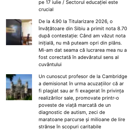
pe 17 iulie / Sectorul educației este
crucial
De la 4.90 la Titularizare 2026, o
învățătoare din Sibiu a primit nota 8.70
după contestație: Când am văzut nota
inițială, nu mă puteam opri din plâns.
Mi-am dat seama că lucrarea mea nu a
fost corectată în adevăratul sens al
cuvântului
Un cunoscut profesor de la Cambridge
a demisionat în urma acuzațiilor că ar
fi plagiat sau ar fi exagerat în privința
realizărilor sale, promovate printr-o
poveste de viață marcată de un
diagnostic de autism, zeci de
maratoane parcurse și milioane de lire
strânse în scopuri caritabile