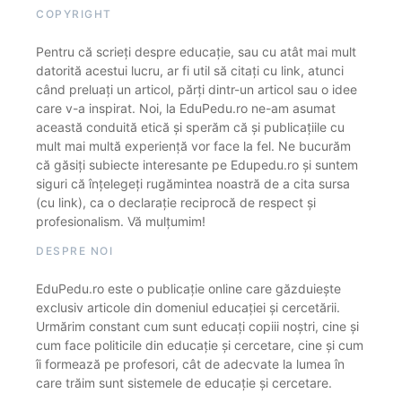
COPYRIGHT
Pentru că scrieți despre educație, sau cu atât mai mult
datorită acestui lucru, ar fi util să citați cu link, atunci
când preluați un articol, părți dintr-un articol sau o idee
care v-a inspirat. Noi, la EduPedu.ro ne-am asumat
această conduită etică și sperăm că și publicațiile cu
mult mai multă experiență vor face la fel. Ne bucurăm
că găsiți subiecte interesante pe Edupedu.ro și suntem
siguri că înțelegeți rugămintea noastră de a cita sursa
(cu link), ca o declarație reciprocă de respect și
profesionalism. Vă mulțumim!
DESPRE NOI
EduPedu.ro este o publicație online care găzduiește
exclusiv articole din domeniul educației și cercetării.
Urmărim constant cum sunt educați copiii noștri, cine și
cum face politicile din educație și cercetare, cine și cum
îi formează pe profesori, cât de adecvate la lumea în
care trăim sunt sistemele de educație și cercetare.