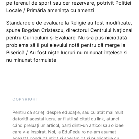
pe terenul de sport sau cer rezervare, potrivit Poliției
Locale / Primăria amenință cu amenzi
Standardele de evaluare la Religie au fost modificate,
spune Bogdan Cristescu, directorul Centrului Național
pentru Curriculum și Evaluare: Nu s-a pus niciodată
problema să îi pui elevului notă pentru că merge la
Biserică / Au fost niște lucruri nu minunat înțelese și
nu minunat formulate
COPYRIGHT
Pentru că scrieți despre educație, sau cu atât mai mult
datorită acestui lucru, ar fi util să citați cu link, atunci
când preluați un articol, părți dintr-un articol sau o idee
care v-a inspirat. Noi, la EduPedu.ro ne-am asumat
această conduită etică și sperăm că și publicațiile cu