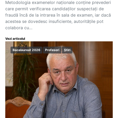
Metodologia examenelor naționale conține prevederi
care permit verificarea candidaților suspectați de
fraudă încă de la intrarea în sala de examen, iar dacă
acestea se dovedesc insuficiente, autoritățile pot
colabora cu…
Vezi articolul
Bacalaureat 2026
Profesori
Știri