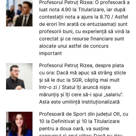
Profesorul Petruț Rizea: O profesoară a
luat nota 4.90 la Titularizare, iar după
contestații nota a ajuns la 8.70 / Astfel
de erori îmi arată ce entuziasmați sunt
profesorii buni, cu experiență să vină la
corectat și ce resurse financiare sunt
alocate unui astfel de concurs
important
Profesorul Petruț Rizea, despre plata
cu ora: Dacă mă apuc să strâng sticle
și să le duc la SGR, câștig mai mult
într-o zi / Statul îți aruncă niște
mărunțiș și îți cere să-i spui „salariu”.
Asta este umilință instituționalizată
Profesoară de Sport din județul Olt, cu
10 la Definitivat și 10 la Titularizare
pentru a doua oară, va susține
concursul și anul viitor: Dacă nu dau