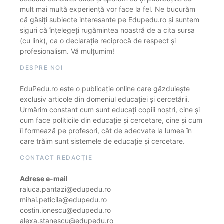
mult mai multă experiență vor face la fel. Ne bucurăm
că găsiți subiecte interesante pe Edupedu.ro și suntem
siguri că înțelegeți rugămintea noastră de a cita sursa
(cu link), ca o declarație reciprocă de respect și
profesionalism. Vă mulțumim!
DESPRE NOI
EduPedu.ro este o publicație online care găzduiește
exclusiv articole din domeniul educației și cercetării.
Urmărim constant cum sunt educați copiii noștri, cine și
cum face politicile din educație și cercetare, cine și cum
îi formează pe profesori, cât de adecvate la lumea în
care trăim sunt sistemele de educație și cercetare.
CONTACT REDACȚIE
Adrese e-mail
raluca.pantazi@edupedu.ro
mihai.peticila@edupedu.ro
costin.ionescu@edupedu.ro
alexa.stanescu@edupedu.ro