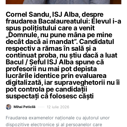
Cornel Sandu, ISJ Alba, despre
fraudarea Bacalaureatului: Elevul i-a
spus polițistului care a venit
„Domnule, nu pune mâna pe mine
decât dacă ai mandat”. Candidatul
respectiv a rămas în sală și a
continuat proba, nu știu dacă a luat
Bacul / Șeful ISJ Alba spune că
profesorii nu mai pot depista
lucrările identice prin evaluarea
digitalizată, iar supraveghetorii nu îi
pot controla pe candidații
suspectați că folosesc căști
12 iulie 2026
Mihai Peticilă
Fraudarea examenelor naționale cu ajutorul unor
dispozitive electronice și al persoanelor care