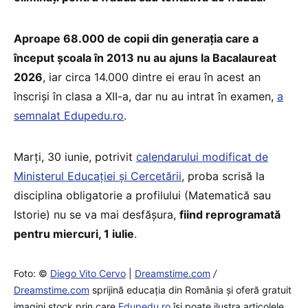
Aproape 68.000 de copii din generația care a
început școala în 2013 nu au ajuns la Bacalaureat
2026
, iar circa 14.000 dintre ei erau în acest an
înscriși în clasa a XII-a, dar nu au intrat în examen,
a
semnalat Edupedu.ro
.
Marți, 30 iunie, potrivit
calendarului modificat de
Ministerul Educației și Cercetării
, proba scrisă la
disciplina obligatorie a profilului (Matematică sau
Istorie) nu se va mai desfășura,
fiind reprogramată
pentru miercuri, 1 iulie
.
Foto: ©
Diego Vito Cervo
|
Dreamstime.com
/
Dreamstime.com
sprijină educaţia din România şi oferă gratuit
imagini stock prin care
Edupedu.ro
îşi poate ilustra articolele