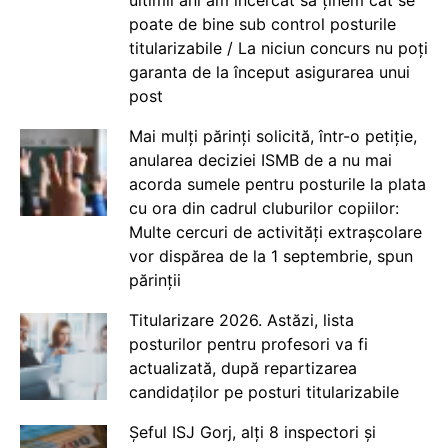
ultimii ani am încercat să ținem cât se
poate de bine sub control posturile
titularizabile / La niciun concurs nu poți
garanta de la început asigurarea unui
post
Mai mulți părinți solicită, într-o petiție,
anularea deciziei ISMB de a nu mai
acorda sumele pentru posturile la plata
cu ora din cadrul cluburilor copiilor:
Multe cercuri de activități extrașcolare
vor dispărea de la 1 septembrie, spun
părinții
Titularizare 2026. Astăzi, lista
posturilor pentru profesori va fi
actualizată, după repartizarea
candidaților pe posturi titularizabile
Șeful ISJ Gorj, alți 8 inspectori și