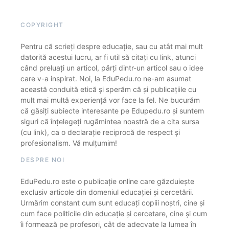
COPYRIGHT
Pentru că scrieți despre educație, sau cu atât mai mult
datorită acestui lucru, ar fi util să citați cu link, atunci
când preluați un articol, părți dintr-un articol sau o idee
care v-a inspirat. Noi, la EduPedu.ro ne-am asumat
această conduită etică și sperăm că și publicațiile cu
mult mai multă experiență vor face la fel. Ne bucurăm
că găsiți subiecte interesante pe Edupedu.ro și suntem
siguri că înțelegeți rugămintea noastră de a cita sursa
(cu link), ca o declarație reciprocă de respect și
profesionalism. Vă mulțumim!
DESPRE NOI
EduPedu.ro este o publicație online care găzduiește
exclusiv articole din domeniul educației și cercetării.
Urmărim constant cum sunt educați copiii noștri, cine și
cum face politicile din educație și cercetare, cine și cum
îi formează pe profesori, cât de adecvate la lumea în