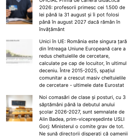
OFICIAL Prima de carieră didactică
2026: profesorii primesc cei 1.500 de
lei până la 31 august și îi pot folosi
până în august 2027 dacă rămân în
învățământ
Unici în UE: România este singura țară
din întreaga Uniune Europeană care a
redus cheltuielile de cercetare,
calculate pe cap de locuitor, în ultimul
deceniu. Între 2015-2025, spațiul
comunitar a crescut masiv cheltuielile
de cercetare - ultimele date Eurostat
Noi comasări de clase și posturi, cu 3
săptămâni până la debutul anului
școlar 2026-2027, sunt semnalate de
Alin Badea, prim-vicepreședinte USLI
Gorj: Ministerul o comite grav de tot.
Ne sună directorii disperați că oamenii