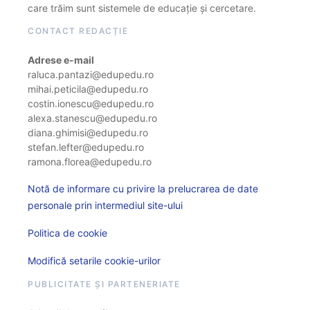
care trăim sunt sistemele de educație și cercetare.
CONTACT REDACȚIE
Adrese e-mail
raluca.pantazi@edupedu.ro
mihai.peticila@edupedu.ro
costin.ionescu@edupedu.ro
alexa.stanescu@edupedu.ro
diana.ghimisi@edupedu.ro
stefan.lefter@edupedu.ro
ramona.florea@edupedu.ro
Notă de informare cu privire la prelucrarea de date
personale prin intermediul site-ului
Politica de cookie
Modifică setarile cookie-urilor
PUBLICITATE ȘI PARTENERIATE