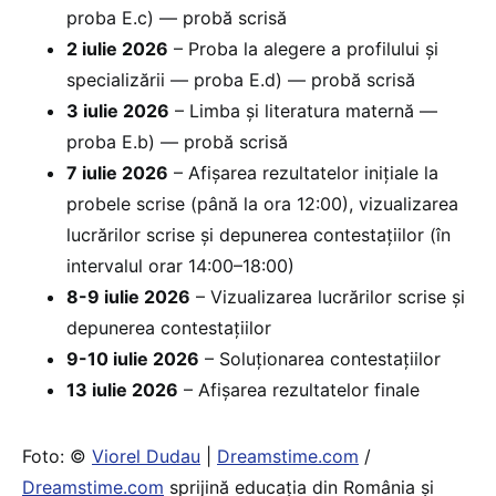
proba E.c) — probă scrisă
2 iulie 2026
– Proba la alegere a profilului și
specializării — proba E.d) — probă scrisă
3 iulie 2026
– Limba și literatura maternă —
proba E.b) — probă scrisă
7 iulie 2026
– Afișarea rezultatelor inițiale la
probele scrise (până la ora 12:00), vizualizarea
lucrărilor scrise și depunerea contestațiilor (în
intervalul orar 14:00–18:00)
8-9 iulie 2026
– Vizualizarea lucrărilor scrise și
depunerea contestațiilor
9-10 iulie 2026
– Soluționarea contestațiilor
13 iulie 2026
– Afișarea rezultatelor finale
Foto: ©
Viorel Dudau
|
Dreamstime.com
/
Dreamstime.com
sprijină educaţia din România şi