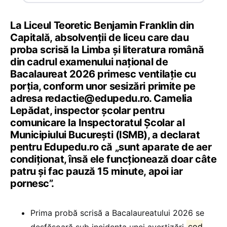
La Liceul Teoretic Benjamin Franklin din
Capitală, absolvenții de liceu care dau
proba scrisă la Limba și literatura română
din cadrul examenului național de
Bacalaureat 2026 primesc ventilație cu
porția, conform unor sesizări primite pe
adresa redactie@edupedu.ro. Camelia
Lepădat, inspector școlar pentru
comunicare la Inspectoratul Școlar al
Municipiului București (ISMB), a declarat
pentru Edupedu.ro că „sunt aparate de aer
condiționat, însă ele funcționează doar câte
patru și fac pauză 15 minute, apoi iar
pornesc”.
Prima probă scrisă a Bacalaureatului 2026 se
desfășoară sub incidența unei avertizări
cod