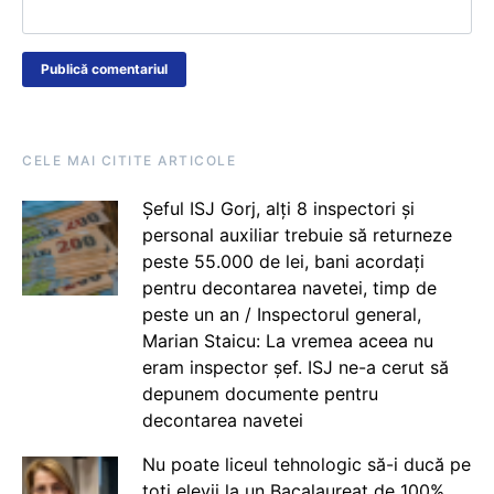
CELE MAI CITITE ARTICOLE
Șeful ISJ Gorj, alți 8 inspectori și
personal auxiliar trebuie să returneze
peste 55.000 de lei, bani acordați
pentru decontarea navetei, timp de
peste un an / Inspectorul general,
Marian Staicu: La vremea aceea nu
eram inspector șef. ISJ ne-a cerut să
depunem documente pentru
decontarea navetei
Nu poate liceul tehnologic să-i ducă pe
toți elevii la un Bacalaureat de 100%