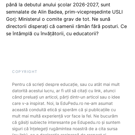
până la debutul anului școlar 2026-2027, sunt
semnalate de Alin Badea, prim-vicepreședinte USLI
Gorj: Ministerul o comite grav de tot. Ne sună
directorii disperați că oamenii rămân fără posturi. Ce
se întâmplă cu învățătorii, cu educatorii?
COPYRIGHT
Pentru că scrieți despre educație, sau cu atât mai mult
datorită acestui lucru, ar fi util să citați cu link, atunci
când preluați un articol, părți dintr-un articol sau o idee
care v-a inspirat. Noi, la EduPedu.ro ne-am asumat
această conduită etică și sperăm că și publicațiile cu
mult mai multă experiență vor face la fel. Ne bucurăm
că găsiți subiecte interesante pe Edupedu.ro și suntem
siguri că înțelegeți rugămintea noastră de a cita sursa
(cu link), ca o declarație reciprocă de respect și