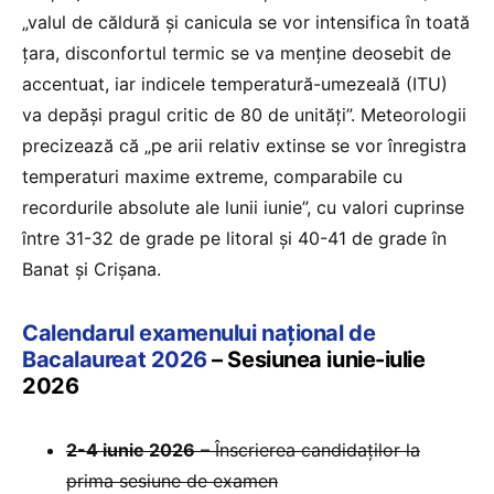
„valul de căldură și canicula se vor intensifica în toată
țara, disconfortul termic se va menține deosebit de
accentuat, iar indicele temperatură-umezeală (ITU)
va depăși pragul critic de 80 de unități”. Meteorologii
precizează că „pe arii relativ extinse se vor înregistra
temperaturi maxime extreme, comparabile cu
recordurile absolute ale lunii iunie”, cu valori cuprinse
între 31-32 de grade pe litoral și 40-41 de grade în
Banat și Crișana.
Calendarul examenului național de
Bacalaureat 2026
– Sesiunea iunie-iulie
2026
2-4 iunie 2026
– Înscrierea candidaților la
prima sesiune de examen