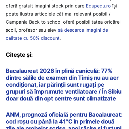
oferă gratuit imagini stock prin care
Edupedu.ro
îşi
poate ilustra articolele cât mai relevant posibil /
Campania Back to school oferă posibilitatea oricărei
școli, profesor sau elev
să descarce imagini de
calitate cu 50% discount
.
Citește și:
Bacalaureat 2026 în plină caniculă: 77%
dintre sălile de examen din Timiș nu au aer
condiționat, iar părinții sunt rugați pe
grupuri să împrumute ventilatoare / În Sibiu
doar două din opt centre sunt climatizate
ANM, prognoză oficială pentru Bacalaureat:
cod roșu cu până la 41°C în primele două
zile ale probelor scrise, apoi răcire și furtuni.