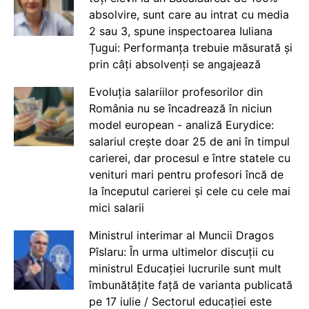
absolvire, sunt care au intrat cu media
2 sau 3, spune inspectoarea Iuliana
Țugui: Performanța trebuie măsurată și
prin câți absolvenți se angajează
Evoluția salariilor profesorilor din
România nu se încadrează în niciun
model european - analiză Eurydice:
salariul crește doar 25 de ani în timpul
carierei, dar procesul e între statele cu
venituri mari pentru profesori încă de
la începutul carierei și cele cu cele mai
mici salarii
Ministrul interimar al Muncii Dragos
Pîslaru: În urma ultimelor discuții cu
ministrul Educației lucrurile sunt mult
îmbunătățite față de varianta publicată
pe 17 iulie / Sectorul educației este