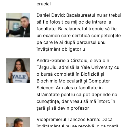
crucial
Daniel David: Bacalaureatul nu ar trebui
să fie folosit ca mijloc de intrare la
facultate. Bacalaureatul trebuie să fie
un examen care certifică competențele
pe care le ai după parcursul unui
învățământ obligatoriu
Andra-Gabriela Cîrstoiu, elevă din
Târgu Jiu, admisă la Yale University cu
o bursă completă în Biofizică și
Biochimie Moleculară și Computer
Science: Am ales o facultate în
străinătate pentru că pot deprinde noi
cunoștințe, dar vreau să mă întorc în
țară și să devin profesor
Vicepremierul Tanczos Barna: Dacă
învățământul nu se rezolvă, pică toată