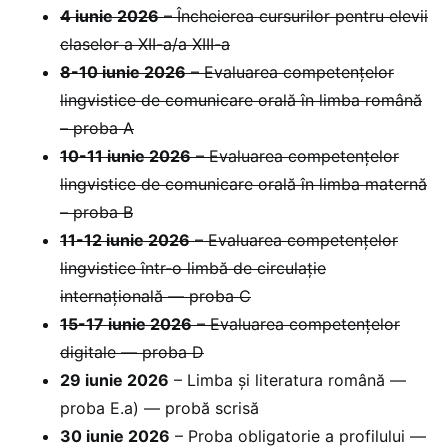
4 iunie 2026
– Încheierea cursurilor pentru elevii
claselor a XII-a/a XIII-a
8-10 iunie 2026
– Evaluarea competențelor
lingvistice de comunicare orală în limba română
– proba A
10-11 iunie 2026
– Evaluarea competențelor
lingvistice de comunicare orală în limba maternă
– proba B
11-12 iunie 2026
– Evaluarea competențelor
lingvistice într-o limbă de circulație
internațională — proba C
15-17 iunie 2026
– Evaluarea competențelor
digitale — proba D
29 iunie 2026
– Limba și literatura română —
proba E.a) — probă scrisă
30 iunie 2026
– Proba obligatorie a profilului —