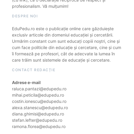
profesionalism. Vă mulțumim!
DESPRE NOI
EduPedu.ro este o publicație online care găzduiește
exclusiv articole din domeniul educației și cercetării.
Urmărim constant cum sunt educați copiii noștri, cine și
cum face politicile din educație și cercetare, cine și cum
îi formează pe profesori, cât de adecvate la lumea în
care trăim sunt sistemele de educație și cercetare.
CONTACT REDACȚIE
Adrese e-mail
raluca.pantazi@edupedu.ro
mihai.peticila@edupedu.ro
costin.ionescu@edupedu.ro
alexa.stanescu@edupedu.ro
diana.ghimisi@edupedu.ro
stefan.lefter@edupedu.ro
ramona.florea@edupedu.ro