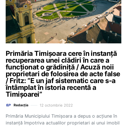
Primăria Timișoara cere în instanță
recuperarea unei clădiri în care a
funcționat o grădiniță / Acuză noii
proprietari de folosirea de acte false
/ Fritz: ”E un jaf sistematic care s-a
întâmplat în istoria recentă a
Timișoarei”
12 octombrie 2022
Redacția
Primăria Municipiului Timişoara a depus o acţiune în
instanţă împotriva actualilor proprietari ai unui imobil