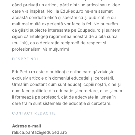
când preluați un articol, părți dintr-un articol sau o idee
care v-a inspirat. Noi, la EduPedu.ro ne-am asumat
această conduită etică și sperăm că și publicațiile cu
mult mai multă experiență vor face la fel. Ne bucurăm
că găsiți subiecte interesante pe Edupedu.ro și suntem
siguri că înțelegeți rugămintea noastră de a cita sursa
(cu link), ca o declarație reciprocă de respect și
profesionalism. Vă mulțumim!
DESPRE NOI
EduPedu.ro este o publicație online care găzduiește
exclusiv articole din domeniul educației și cercetării.
Urmărim constant cum sunt educați copiii noștri, cine și
cum face politicile din educație și cercetare, cine și cum
îi formează pe profesori, cât de adecvate la lumea în
care trăim sunt sistemele de educație și cercetare.
CONTACT REDACȚIE
Adrese e-mail
raluca.pantazi@edupedu.ro