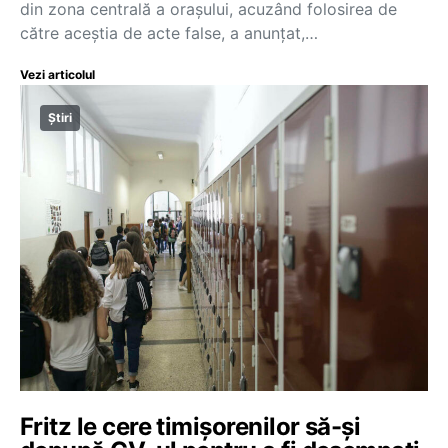
din zona centrală a oraşului, acuzând folosirea de
către aceștia de acte false, a anunţat,…
Vezi articolul
Știri
Fritz le cere timișorenilor să-și