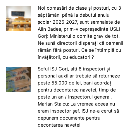
Noi comasări de clase și posturi, cu 3
săptămâni până la debutul anului
școlar 2026-2027, sunt semnalate de
Alin Badea, prim-vicepreședinte USLI
Gorj: Ministerul o comite grav de tot.
Ne sună directorii disperați că oamenii
rămân fără posturi. Ce se întâmplă cu
învățătorii, cu educatorii?
Șeful ISJ Gorj, alți 8 inspectori și
personal auxiliar trebuie să returneze
peste 55.000 de lei, bani acordați
pentru decontarea navetei, timp de
peste un an / Inspectorul general,
Marian Staicu: La vremea aceea nu
eram inspector șef. ISJ ne-a cerut să
depunem documente pentru
decontarea navetei