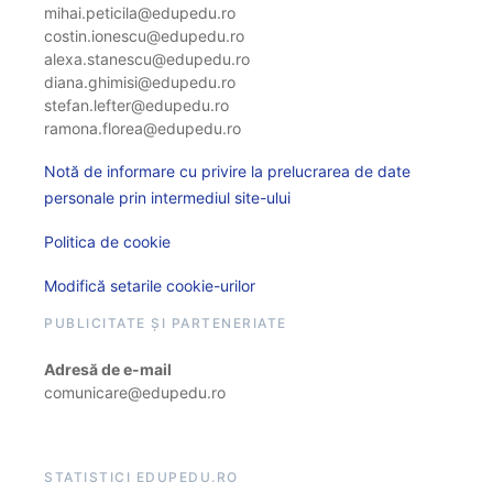
mihai.peticila@edupedu.ro
costin.ionescu@edupedu.ro
alexa.stanescu@edupedu.ro
diana.ghimisi@edupedu.ro
stefan.lefter@edupedu.ro
ramona.florea@edupedu.ro
Notă de informare cu privire la prelucrarea de date
personale prin intermediul site-ului
Politica de cookie
Modifică setarile cookie-urilor
PUBLICITATE ȘI PARTENERIATE
Adresă de e-mail
comunicare@edupedu.ro
STATISTICI EDUPEDU.RO