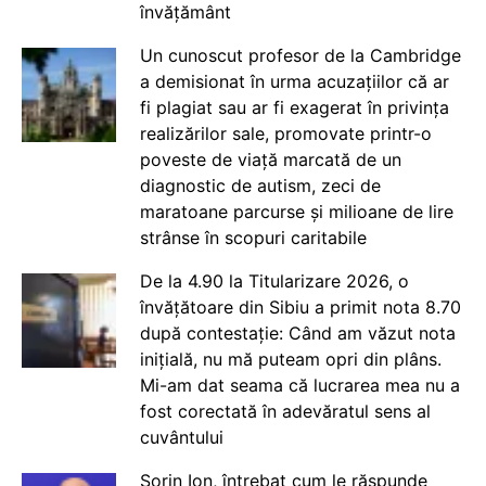
învățământ
Un cunoscut profesor de la Cambridge
a demisionat în urma acuzațiilor că ar
fi plagiat sau ar fi exagerat în privința
realizărilor sale, promovate printr-o
poveste de viață marcată de un
diagnostic de autism, zeci de
maratoane parcurse și milioane de lire
strânse în scopuri caritabile
De la 4.90 la Titularizare 2026, o
învățătoare din Sibiu a primit nota 8.70
după contestație: Când am văzut nota
inițială, nu mă puteam opri din plâns.
Mi-am dat seama că lucrarea mea nu a
fost corectată în adevăratul sens al
cuvântului
Sorin Ion, întrebat cum le răspunde