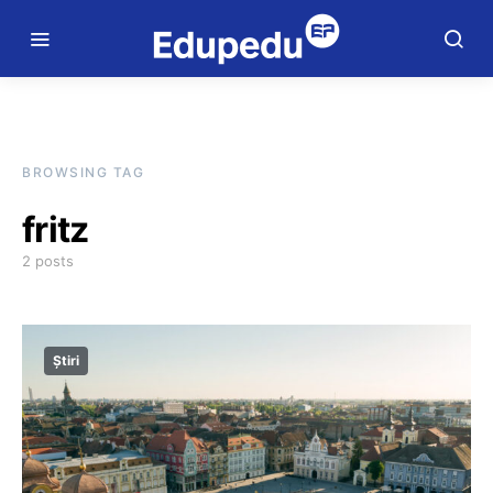
BROWSING TAG
fritz
2 posts
Știri