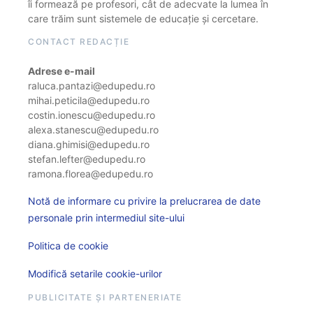
îi formează pe profesori, cât de adecvate la lumea în
care trăim sunt sistemele de educație și cercetare.
CONTACT REDACȚIE
Adrese e-mail
raluca.pantazi@edupedu.ro
mihai.peticila@edupedu.ro
costin.ionescu@edupedu.ro
alexa.stanescu@edupedu.ro
diana.ghimisi@edupedu.ro
stefan.lefter@edupedu.ro
ramona.florea@edupedu.ro
Notă de informare cu privire la prelucrarea de date
personale prin intermediul site-ului
Politica de cookie
Modifică setarile cookie-urilor
PUBLICITATE ȘI PARTENERIATE