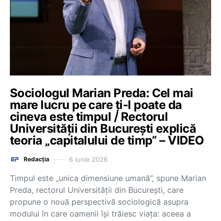
Sociologul Marian Preda: Cel mai
mare lucru pe care ți-l poate da
cineva este timpul / Rectorul
Universității din București explică
teoria „capitalului de timp” – VIDEO
6 iunie 2026
Redacția
Timpul este „unica dimensiune umană”, spune Marian
Preda, rectorul Universității din București, care
propune o nouă perspectivă sociologică asupra
modului în care oamenii își trăiesc viața: aceea a