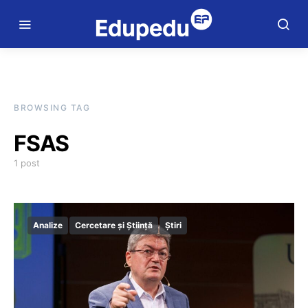
BROWSING TAG
FSAS
1 post
Analize
Cercetare și Știință
Știri