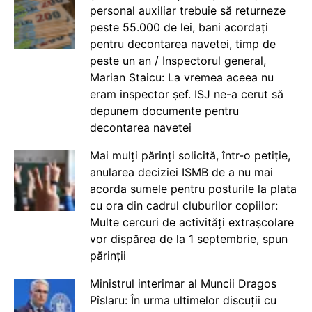
personal auxiliar trebuie să returneze
peste 55.000 de lei, bani acordați
pentru decontarea navetei, timp de
peste un an / Inspectorul general,
Marian Staicu: La vremea aceea nu
eram inspector șef. ISJ ne-a cerut să
depunem documente pentru
decontarea navetei
Mai mulți părinți solicită, într-o petiție,
anularea deciziei ISMB de a nu mai
acorda sumele pentru posturile la plata
cu ora din cadrul cluburilor copiilor:
Multe cercuri de activități extrașcolare
vor dispărea de la 1 septembrie, spun
părinții
Ministrul interimar al Muncii Dragos
Pîslaru: În urma ultimelor discuții cu