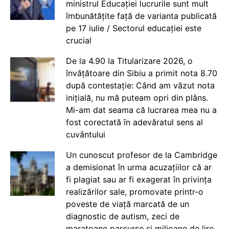
ministrul Educației lucrurile sunt mult
îmbunătățite față de varianta publicată
pe 17 iulie / Sectorul educației este
crucial
De la 4.90 la Titularizare 2026, o
învățătoare din Sibiu a primit nota 8.70
după contestație: Când am văzut nota
inițială, nu mă puteam opri din plâns.
Mi-am dat seama că lucrarea mea nu a
fost corectată în adevăratul sens al
cuvântului
Un cunoscut profesor de la Cambridge
a demisionat în urma acuzațiilor că ar
fi plagiat sau ar fi exagerat în privința
realizărilor sale, promovate printr-o
poveste de viață marcată de un
diagnostic de autism, zeci de
maratoane parcurse și milioane de lire