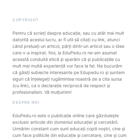
COPYRIGHT
Pentru că scrieți despre educație, sau cu atât mai mult
datorită acestui lucru, ar fi util să citați cu link, atunci
când preluați un articol, părți dintr-un articol sau o idee
care v-a inspirat. Noi, la EduPedu.ro ne-am asumat
această conduită etică și sperăm că și publicațiile cu
mult mai multă experiență vor face la fel. Ne bucurăm
că găsiți subiecte interesante pe Edupedu.ro și suntem
siguri că înțelegeți rugămintea noastră de a cita sursa
(cu link), ca o declarație reciprocă de respect și
profesionalism. Vă mulțumim!
DESPRE NOI
EduPedu.ro este o publicație online care găzduiește
exclusiv articole din domeniul educației și cercetării.
Urmărim constant cum sunt educați copiii noștri, cine și
cum face politicile din educație și cercetare, cine și cum