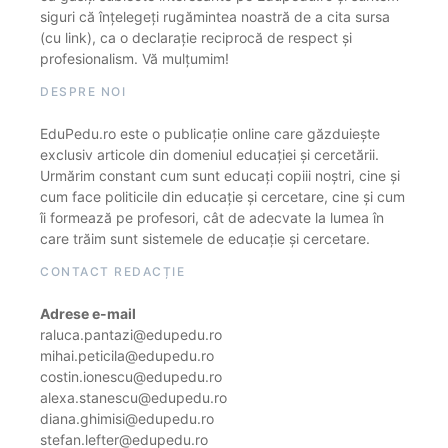
siguri că înțelegeți rugămintea noastră de a cita sursa
(cu link), ca o declarație reciprocă de respect și
profesionalism. Vă mulțumim!
DESPRE NOI
EduPedu.ro este o publicație online care găzduiește
exclusiv articole din domeniul educației și cercetării.
Urmărim constant cum sunt educați copiii noștri, cine și
cum face politicile din educație și cercetare, cine și cum
îi formează pe profesori, cât de adecvate la lumea în
care trăim sunt sistemele de educație și cercetare.
CONTACT REDACȚIE
Adrese e-mail
raluca.pantazi@edupedu.ro
mihai.peticila@edupedu.ro
costin.ionescu@edupedu.ro
alexa.stanescu@edupedu.ro
diana.ghimisi@edupedu.ro
stefan.lefter@edupedu.ro