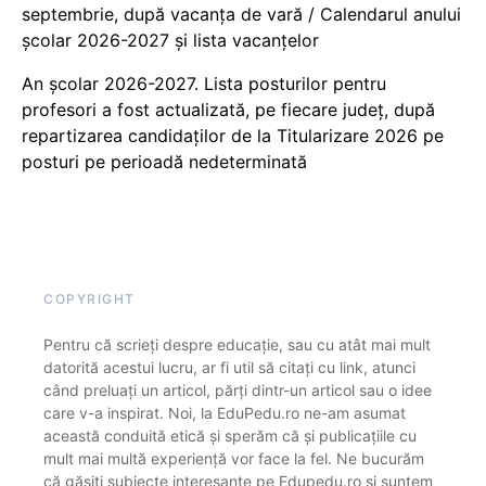
septembrie, după vacanța de vară / Calendarul anului
școlar 2026-2027 și lista vacanțelor
An școlar 2026-2027. Lista posturilor pentru
profesori a fost actualizată, pe fiecare județ, după
repartizarea candidaților de la Titularizare 2026 pe
posturi pe perioadă nedeterminată
COPYRIGHT
Pentru că scrieți despre educație, sau cu atât mai mult
datorită acestui lucru, ar fi util să citați cu link, atunci
când preluați un articol, părți dintr-un articol sau o idee
care v-a inspirat. Noi, la EduPedu.ro ne-am asumat
această conduită etică și sperăm că și publicațiile cu
mult mai multă experiență vor face la fel. Ne bucurăm
că găsiți subiecte interesante pe Edupedu.ro și suntem