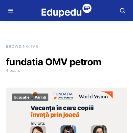
BROWSING TAG
fundatia OMV petrom
4 posts
Educație
Părinți