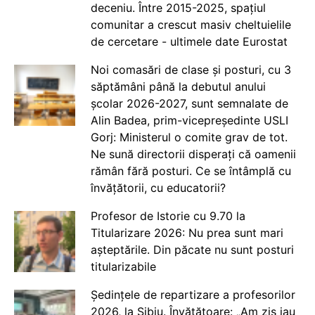
deceniu. Între 2015-2025, spațiul
comunitar a crescut masiv cheltuielile
de cercetare - ultimele date Eurostat
Noi comasări de clase și posturi, cu 3
săptămâni până la debutul anului
școlar 2026-2027, sunt semnalate de
Alin Badea, prim-vicepreședinte USLI
Gorj: Ministerul o comite grav de tot.
Ne sună directorii disperați că oamenii
rămân fără posturi. Ce se întâmplă cu
învățătorii, cu educatorii?
Profesor de Istorie cu 9.70 la
Titularizare 2026: Nu prea sunt mari
așteptările. Din păcate nu sunt posturi
titularizabile
Ședințele de repartizare a profesorilor
2026, la Sibiu. Învățătoare: „Am zis iau