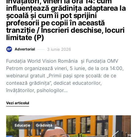
învățători, vineri la ora 14: cum
influențează grădinița adaptarea la
școală și cum îi pot sprijini
profesorii pe copii în această
tranziție / Înscrieri deschise, locuri
limitate (P)
3 iunie 2026
Advertorial
Fundația World Vision România și Fundația OMV
Petrom organizează vineri, 5 iunie, de la ora 14:00,
webinarul gratuit „Primii pași spre școală: de ce
contează grădinița”, dedicat educatorilor,
învățătorilor, psihologilor…
Vezi articolul
Educație
Grădiniță