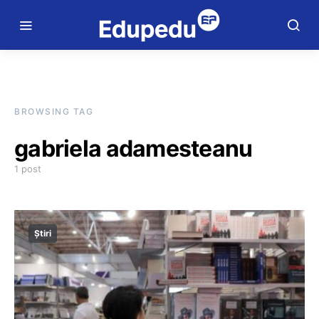
BROWSING TAG
gabriela adamesteanu
1 post
Știri