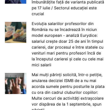
îmbunătățite față de varianta publicată
pe 17 iulie / Sectorul educației este
crucial
Evoluția salariilor profesorilor din
România nu se încadrează în niciun
model european - analiză Eurydice:
salariul crește doar 25 de ani în timpul
carierei, dar procesul e între statele cu
venituri mari pentru profesori încă de
la începutul carierei și cele cu cele mai
mici salarii
Mai mulți părinți solicită, într-o petiție,
anularea deciziei ISMB de a nu mai
acorda sumele pentru posturile la plata
cu ora din cadrul cluburilor copiilor:
Multe cercuri de activități extrașcolare
vor dispărea de la 1 septembrie, spun
părinții