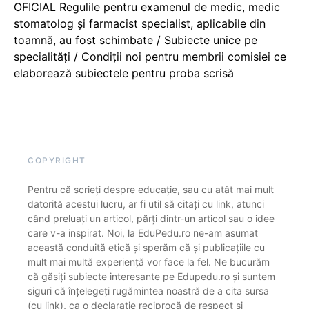
OFICIAL Regulile pentru examenul de medic, medic
stomatolog și farmacist specialist, aplicabile din
toamnă, au fost schimbate / Subiecte unice pe
specialități / Condiții noi pentru membrii comisiei ce
elaborează subiectele pentru proba scrisă
COPYRIGHT
Pentru că scrieți despre educație, sau cu atât mai mult
datorită acestui lucru, ar fi util să citați cu link, atunci
când preluați un articol, părți dintr-un articol sau o idee
care v-a inspirat. Noi, la EduPedu.ro ne-am asumat
această conduită etică și sperăm că și publicațiile cu
mult mai multă experiență vor face la fel. Ne bucurăm
că găsiți subiecte interesante pe Edupedu.ro și suntem
siguri că înțelegeți rugămintea noastră de a cita sursa
(cu link), ca o declarație reciprocă de respect și