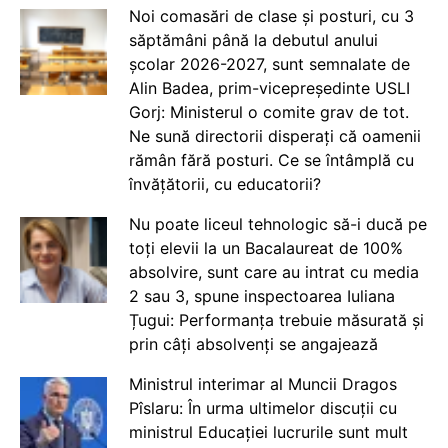
Noi comasări de clase și posturi, cu 3
săptămâni până la debutul anului
școlar 2026-2027, sunt semnalate de
Alin Badea, prim-vicepreședinte USLI
Gorj: Ministerul o comite grav de tot.
Ne sună directorii disperați că oamenii
rămân fără posturi. Ce se întâmplă cu
învățătorii, cu educatorii?
Nu poate liceul tehnologic să-i ducă pe
toți elevii la un Bacalaureat de 100%
absolvire, sunt care au intrat cu media
2 sau 3, spune inspectoarea Iuliana
Țugui: Performanța trebuie măsurată și
prin câți absolvenți se angajează
Ministrul interimar al Muncii Dragos
Pîslaru: În urma ultimelor discuții cu
ministrul Educației lucrurile sunt mult