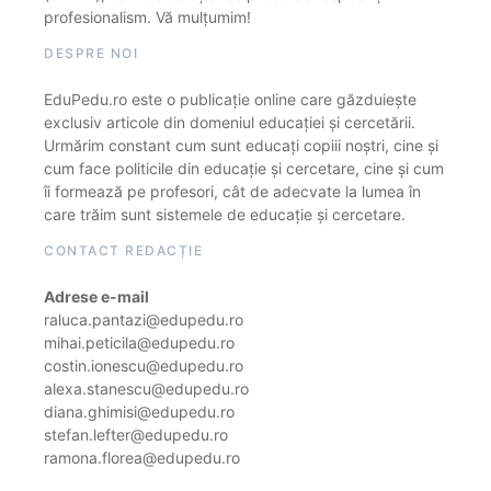
profesionalism. Vă mulțumim!
DESPRE NOI
EduPedu.ro este o publicație online care găzduiește
exclusiv articole din domeniul educației și cercetării.
Urmărim constant cum sunt educați copiii noștri, cine și
cum face politicile din educație și cercetare, cine și cum
îi formează pe profesori, cât de adecvate la lumea în
care trăim sunt sistemele de educație și cercetare.
CONTACT REDACȚIE
Adrese e-mail
raluca.pantazi@edupedu.ro
mihai.peticila@edupedu.ro
costin.ionescu@edupedu.ro
alexa.stanescu@edupedu.ro
diana.ghimisi@edupedu.ro
stefan.lefter@edupedu.ro
ramona.florea@edupedu.ro