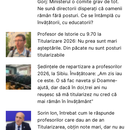
Gorj: Ministerul o comite grav de tot.
Ne sună directorii disperați că oamenii
rămân fără posturi. Ce se întâmplă cu
învățătorii, cu educatorii?
Profesor de Istorie cu 9.70 la
Titularizare 2026: Nu prea sunt mari
așteptările. Din păcate nu sunt posturi
titularizabile
Ședințele de repartizare a profesorilor
2026, la Sibiu. Învățătoare: „Am zis iau
ce este. O să fac naveta și Doamne-
ajută, dar dacă în doi,trei ani nu
reușesc să mă titularizez nu cred că
mai rămân în învățământ”
Sorin Ion, întrebat cum le răspunde
profesorilor care dau an de an
Titularizarea, obțin note mari, dar nu au