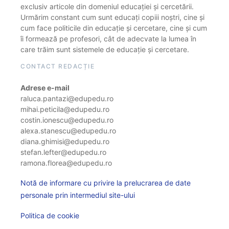
exclusiv articole din domeniul educației și cercetării.
Urmărim constant cum sunt educați copiii noștri, cine și
cum face politicile din educație și cercetare, cine și cum
îi formează pe profesori, cât de adecvate la lumea în
care trăim sunt sistemele de educație și cercetare.
CONTACT REDACȚIE
Adrese e-mail
raluca.pantazi@edupedu.ro
mihai.peticila@edupedu.ro
costin.ionescu@edupedu.ro
alexa.stanescu@edupedu.ro
diana.ghimisi@edupedu.ro
stefan.lefter@edupedu.ro
ramona.florea@edupedu.ro
Notă de informare cu privire la prelucrarea de date
personale prin intermediul site-ului
Politica de cookie