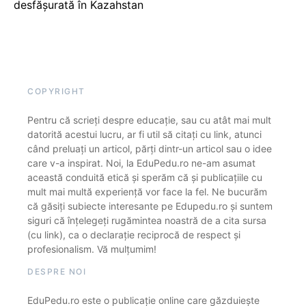
desfășurată în Kazahstan
COPYRIGHT
Pentru că scrieți despre educație, sau cu atât mai mult
datorită acestui lucru, ar fi util să citați cu link, atunci
când preluați un articol, părți dintr-un articol sau o idee
care v-a inspirat. Noi, la EduPedu.ro ne-am asumat
această conduită etică și sperăm că și publicațiile cu
mult mai multă experiență vor face la fel. Ne bucurăm
că găsiți subiecte interesante pe Edupedu.ro și suntem
siguri că înțelegeți rugămintea noastră de a cita sursa
(cu link), ca o declarație reciprocă de respect și
profesionalism. Vă mulțumim!
DESPRE NOI
EduPedu.ro este o publicație online care găzduiește