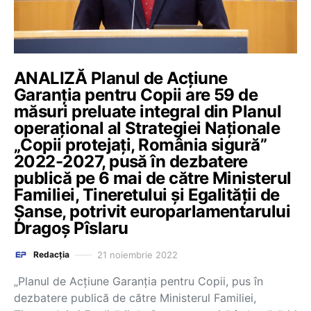
ANALIZĂ Planul de Acțiune
Garanția pentru Copii are 59 de
măsuri preluate integral din Planul
operațional al Strategiei Naționale
„Copii protejați, România sigură”
2022-2027, pusă în dezbatere
publică pe 6 mai de către Ministerul
Familiei, Tineretului și Egalității de
Șanse, potrivit europarlamentarului
Dragoș Pîslaru
21 noiembrie 2022
Redacția
„Planul de Acțiune Garanția pentru Copii, pus în
dezbatere publică de către Ministerul Familiei,