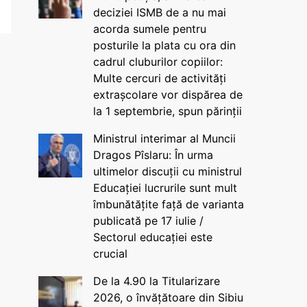
deciziei ISMB de a nu mai
acorda sumele pentru
posturile la plata cu ora din
cadrul cluburilor copiilor:
Multe cercuri de activități
extrașcolare vor dispărea de
la 1 septembrie, spun părinții
Ministrul interimar al Muncii
Dragos Pîslaru: În urma
ultimelor discuții cu ministrul
Educației lucrurile sunt mult
îmbunătățite față de varianta
publicată pe 17 iulie /
Sectorul educației este
crucial
De la 4.90 la Titularizare
2026, o învățătoare din Sibiu