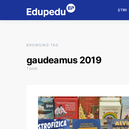
ȘTIRI
BROWSING TAG
gaudeamus 2019
1 post
Știri