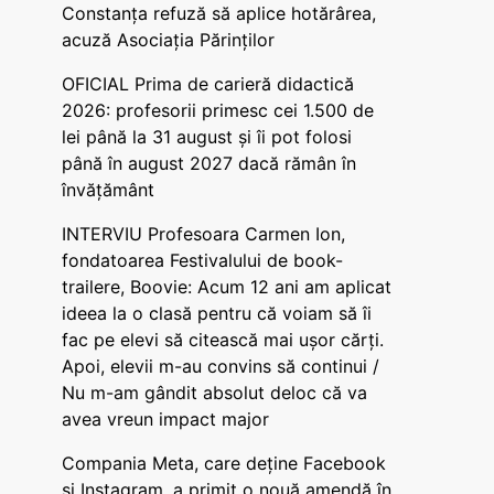
Constanța refuză să aplice hotărârea,
acuză Asociația Părinților
OFICIAL Prima de carieră didactică
2026: profesorii primesc cei 1.500 de
lei până la 31 august și îi pot folosi
până în august 2027 dacă rămân în
învățământ
INTERVIU Profesoara Carmen Ion,
fondatoarea Festivalului de book-
trailere, Boovie: Acum 12 ani am aplicat
ideea la o clasă pentru că voiam să îi
fac pe elevi să citească mai ușor cărți.
Apoi, elevii m-au convins să continui /
Nu m-am gândit absolut deloc că va
avea vreun impact major
Compania Meta, care deține Facebook
și Instagram, a primit o nouă amendă în