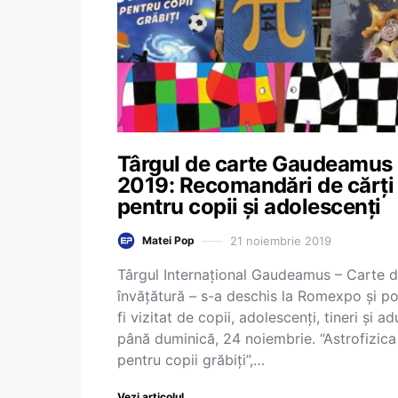
Târgul de carte Gaudeamus
2019: Recomandări de cărți
pentru copii și adolescenți
21 noiembrie 2019
Matei Pop
Târgul Internațional Gaudeamus – Carte 
învățătură – s-a deschis la Romexpo și p
fi vizitat de copii, adolescenți, tineri și adu
până duminică, 24 noiembrie. “Astrofizica
pentru copii grăbiți”,…
Vezi articolul