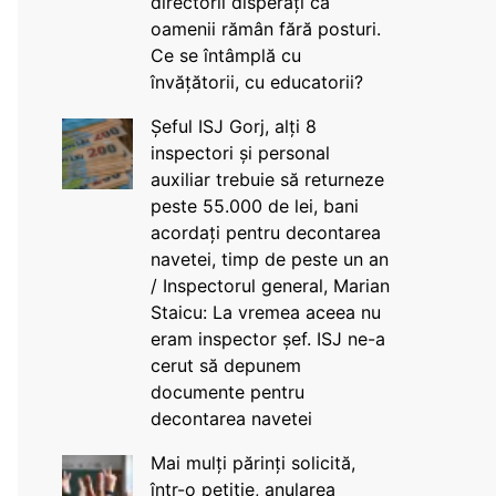
directorii disperați că
oamenii rămân fără posturi.
Ce se întâmplă cu
învățătorii, cu educatorii?
Șeful ISJ Gorj, alți 8
inspectori și personal
auxiliar trebuie să returneze
peste 55.000 de lei, bani
acordați pentru decontarea
navetei, timp de peste un an
/ Inspectorul general, Marian
Staicu: La vremea aceea nu
eram inspector șef. ISJ ne-a
cerut să depunem
documente pentru
decontarea navetei
Mai mulți părinți solicită,
într-o petiție, anularea