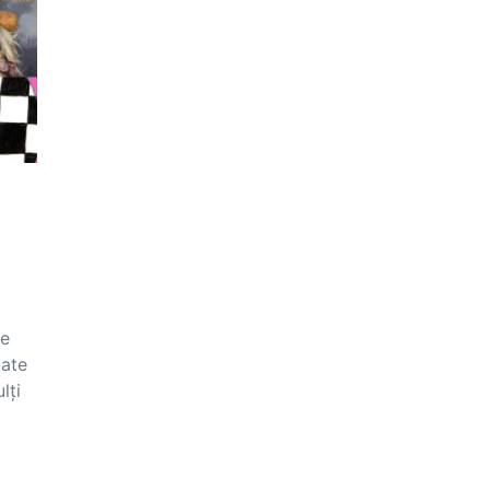
de
oate
lți