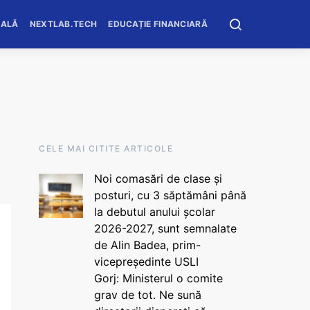
OALĂ
NEXTLAB.TECH
EDUCAȚIE FINANCIARĂ
CELE MAI CITITE ARTICOLE
Noi comasări de clase și
posturi, cu 3 săptămâni până
la debutul anului școlar
2026-2027, sunt semnalate
de Alin Badea, prim-
vicepreședinte USLI
Gorj: Ministerul o comite
grav de tot. Ne sună